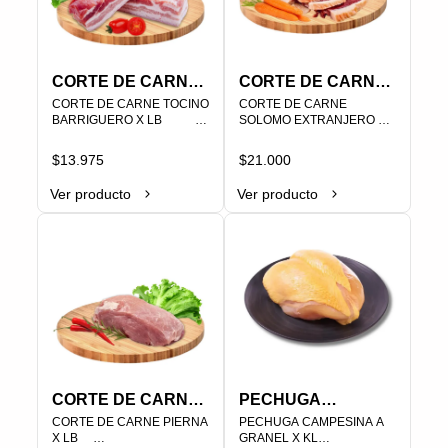
CORTE DE CARNE
CORTE DE CARNE
TOCINO
CORTE DE CARNE TOCINO 
SOLOMO
CORTE DE CARNE 
BARRIGUERO X LB                                                                  
SOLOMO EXTRANJERO X 
BARRIGUERO X LB
EXTRANJERO X LB
LB     

PLU   000258
PLU   000202
$13.975
$21.000
Ver producto
Ver producto
CORTE DE CARNE
PECHUGA
PIERNA X LB
CORTE DE CARNE PIERNA 
CAMPESINA A
PECHUGA CAMPESINA A 
X LB     

GRANEL X KL

GRANEL X KL