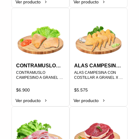
Ver producto
Ver producto
CONTRAMUSLO
ALAS CAMPESINA
CAMPESINO A
CONTRAMUSLO 
CON COSTILLAR A
ALAS CAMPESINA CON 
CAMPESINO A GRANEL X 
COSTILLAR A GRANEL X 
GRANEL X LB
GRANEL X LB
LB

LB

PLU   000287
PLU   000297
$6.900
$5.575
Ver producto
Ver producto