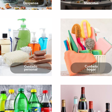
Despensa
Mascotas
Cuidado
Cuidado
personal
hogar