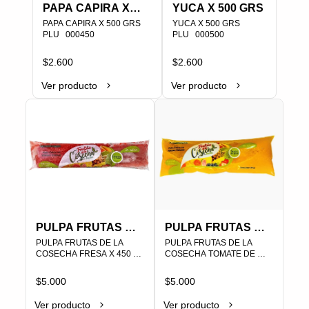
PAPA CAPIRA X
YUCA X 500 GRS
500 GRS
PAPA CAPIRA X 500 GRS

YUCA X 500 GRS

PLU   000450
PLU   000500
$2.600
$2.600
Ver producto
Ver producto
PULPA FRUTAS DE
PULPA FRUTAS DE
LA COSECHA
PULPA FRUTAS DE LA 
LA COSECHA
PULPA FRUTAS DE LA 
COSECHA FRESA X 450 
COSECHA TOMATE DE 
FRESA X 450 GRS
TOMATE DE
GRS SIN AZUCAR                                                                                
ARBOL X 450 GRS SIN 
SIN AZUCAR
ARBOL X 450 GRS
AZUCAR                                                                                
$5.000
$5.000
SIN AZUCAR
Ver producto
Ver producto