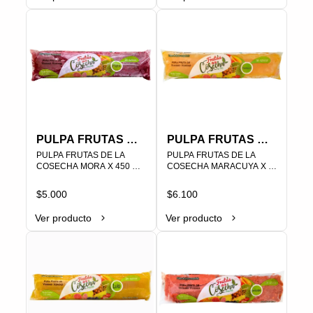
PLU 000134
PLU 000132
PULPA FRUTAS DE
PULPA FRUTAS DE
LA COSECHA
PULPA FRUTAS DE LA 
LA COSECHA
PULPA FRUTAS DE LA 
COSECHA MORA X 450 
COSECHA MARACUYA X 
MORA X 450 GRS
MARACUYA X 450
GRS SIN AZUCAR                                                                                
450 GRS SIN AZUCAR                                                                                
SIN AZUCAR
GRS SIN AZUCAR
$5.000
$6.100
Ver producto
Ver producto
PLU 000085
PLU 000060