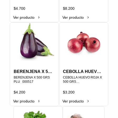
$4.700
$8.200
Ver producto
Ver producto
BERENJENA X 500
CEBOLLA HUEVO
GRS
BERENJENA X 500 GRS

ROJA X 500 GRS
CEBOLLA HUEVO ROJA X 
PLU   000517
500 GRS

PLU   000445
$4.200
$3.200
Ver producto
Ver producto