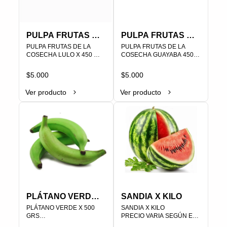
PULPA FRUTAS DE
PULPA FRUTAS DE
LA COSECHA
PULPA FRUTAS DE LA 
LA COSECHA
PULPA FRUTAS DE LA 
COSECHA LULO X 450 
COSECHA GUAYABA 450G 
LULO X 450 GRS
GUAYABA 450G
GRS SIN AZUCAR                                                                                
SIN AZUCAR                                                                                
SIN AZUCAR
SIN AZUCAR
$5.000
$5.000
Ver producto
Ver producto
PLU 000122
PLU 000133
PLÁTANO VERDE
SANDIA X KILO
X 500 GRS
PLÁTANO VERDE X 500 
SANDIA X KILO

GRS

PRECIO VARIA SEGÚN EL 
PLU   000493
PESO
