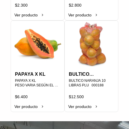
PLU   000477
$2.300
$2.800
Ver producto
Ver producto
PAPAYA X KL
BULTICO
PAPAYA X KL

NARANJA 10
BULTICO NARANJA 10 
PESO VARIA SEGÚN EL 
LIBRAS PLU   000188
LIBRAS
PESO

PLU   000479
$6.400
$12.500
Ver producto
Ver producto