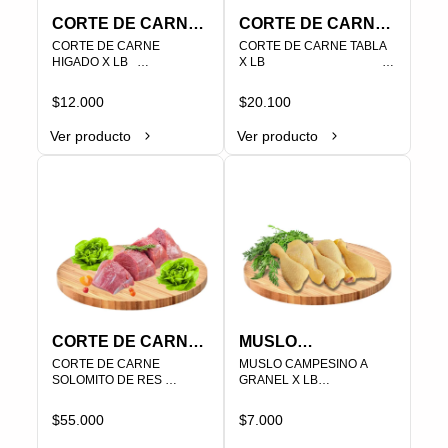
CORTE DE CARNE
CORTE DE CARNE
HIGADO X LB
CORTE DE CARNE 
TABLA X LB
CORTE DE CARNE TABLA 
HIGADO X LB   

X LB                                                                

PLU   000226
PLU   000201
$12.000
$20.100
Ver producto
Ver producto
CORTE DE CARNE
MUSLO
SOLOMITO DE RES
CORTE DE CARNE 
CAMPESINO A
MUSLO CAMPESINO A 
SOLOMITO DE RES 
GRANEL X LB

ENTERO
GRANEL X LB
ENTERO

PLU   000295
PRECIO VARIA SEGÚN EL 
$55.000
$7.000
PESO

PLU   000209