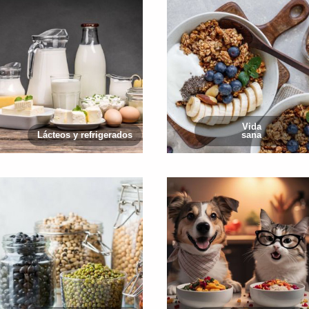
Vida
Lácteos y refrigerados
sana