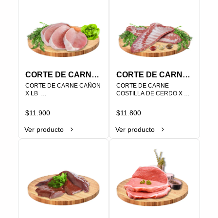
CORTE DE CARNE
CORTE DE CARNE
CAÑON X LB
CORTE DE CARNE CAÑON 
COSTILLA DE
CORTE DE CARNE 
X LB  

COSTILLA DE CERDO X LB                                                           
CERDO X LB
PLU   000255
PLU   000257
$11.900
$11.800
Ver producto
Ver producto