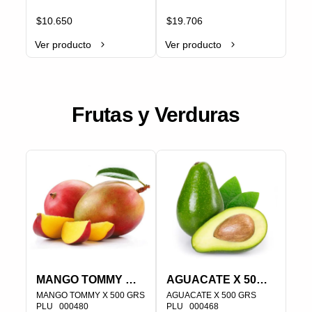
PLU   000256
PRECIO VARIA SEGÚN EL 
PESO

$10.650
$19.706
PLU   000285
Ver producto
Ver producto
Frutas y Verduras
MANGO TOMMY X
AGUACATE X 500
500 GRS
MANGO TOMMY X 500 GRS

GRS
AGUACATE X 500 GRS

PLU   000480
PLU   000468