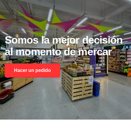
Somos
la
mejor
decisión
al
momento
de
mercar
Hacer un pedido