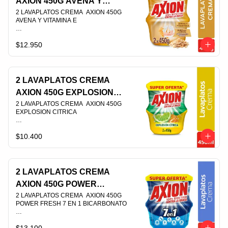
AXION 450G AVENA Y
VITAMINA E
2 LAVAPLATOS CREMA  AXION 450G 
AVENA Y VITAMINA E                                                                                
$12.950
PLU 003966
2 LAVAPLATOS CREMA
AXION 450G EXPLOSION
CITRICA
2 LAVAPLATOS CREMA  AXION 450G 
EXPLOSION CITRICA                                                                                
$10.400
PLU 012506
2 LAVAPLATOS CREMA
AXION 450G POWER
FRESH 7 EN 1
2 LAVAPLATOS CREMA  AXION 450G 
POWER FRESH 7 EN 1 BICARBONATO                                                                                
BICARBONATO