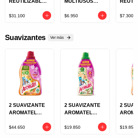
REUTILIZABLE
MULTIUSOS
REUTIL
SCOTT
FAVORITA 45UNI
IN AND
DURAMAX
MULTI
$31.100
$6.950
$7.300
52UNI
58UNI
Suavizantes
Ver más
2 SUAVIZANTE
2 SUAVIZANTE
2 SUAV
AROMATEL
AROMATEL
AROMA
2500ML
900ML COCO
900ML
MANDARINA
/FRAMBUESA
MANDA
$44.650
$19.850
$19.850