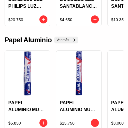
PHILIPS LUZ
SANTABLANCA
SANTA
FRIA 18 W X 1
12W LUZ
24W L
UND
BLANCA X 1 UN
BLANCA
$20.750
$4.650
$10.350
Papel Aluminio
Ver más
PAPEL
PAPEL
PAPEL
ALUMINIO MUA
ALUMINIO MUA
ALUMI
REPUESTO X 13
REPUESTO X 40
REPUES
M
M
M
$5.850
$15.750
$3.000