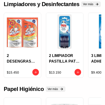
Limpiadores y Desinfectantes
Ver más
2
2 LIMPIADOR
3 LIMP
DESENGRASAN
PASTILLA PATO
ADHES
TE MR
TANQUE
PATO
MUSCULO
MARINO X 40
INODO
$15.450
$13.150
$9.400
COCINA
GRS BLISTER
BRISA
NARANJA X 500
X 10 G
Papel Higiénico
ML DOY PACK
Ver más