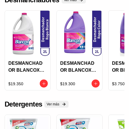
Ver más
DESMANCHAD
DESMANCHAD
DESM
OR BLANCOX
OR BLANCOX
OR BL
FLORAL 1800ML
FLORAL 1800ML
FLORA
ROPA BLANCA
ROPA COLOR
ROPA 
$19.350
$19.300
$3.750
Detergentes
Ver más