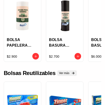
BOLSA
BOLSA
BOLSA
PAPELERA
BASURA
BASU
BLANCA BONDI
RESIDENCIAL
BIOBR
X 30 UNDS
BONDI NEGRA X
NEGRA 
$2.900
$2.700
$6.000
43X48 CM
10 UNDS 65X90
UNDS
BIODE
Bolsas Reutilizables
LE
Ver más