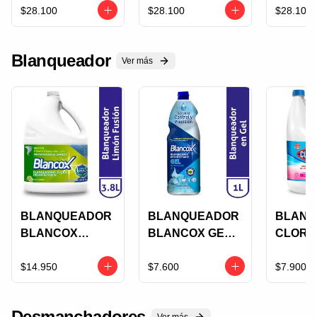
GLADE
GLADE
GLADE
$28.100
$28.100
$28.100
ABRAZOS DE
HAWAIIAN
MANZA
VAINILLA X 21
BREZZE X 21 ML
CANELA
Blanqueador
ML
ML
Ver más
BLANQUEADOR
BLANQUEADOR
BLANQ
BLANCOX
BLANCOX GEL
CLORO
LIMON 3800ML
FRESCURA
1800ML
SUPER
TOTAL 1000ML
FLORA
$14.950
$7.600
$7.900
AHORRO
DESINFECTANT
E
Desmanchadores