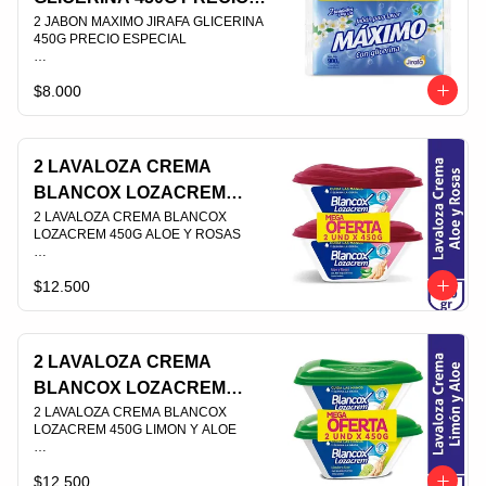
ESPECIAL
2 JABON MAXIMO JIRAFA GLICERINA 
450G PRECIO ESPECIAL                                                                                
$8.000
PLU 006804
2 LAVALOZA CREMA
BLANCOX LOZACREM
450G ALOE Y ROSAS
2 LAVALOZA CREMA BLANCOX 
LOZACREM 450G ALOE Y ROSAS                                                                                
$12.500
PLU 005168
2 LAVALOZA CREMA
BLANCOX LOZACREM
450G LIMON Y ALOE
2 LAVALOZA CREMA BLANCOX 
LOZACREM 450G LIMON Y ALOE                                                                                
$12.500