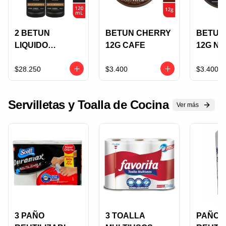
2 BETUN
BETUN CHERRY
BETUN
LIQUIDO
12G CAFE
12G N
CHERRY
NEGRO 60ML
$28.250
$3.400
$3.400
BRILLO
INSTANTANEO
Servilletas y Toalla de Cocina
Ver más
3 PAÑO
3 TOALLA
PAÑO