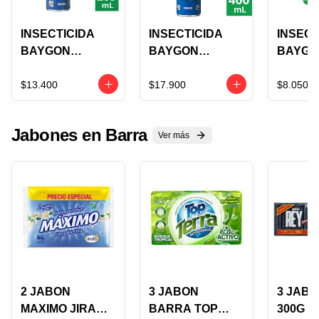
INSECTICIDA
INSECTICIDA
INSECT
BAYGON
BAYGON
BAYGO
CUCARACHAS
CUCARACHAS
INSEC
Y CHIRIPAS X
Y CHIRIPAS X
RASTR
$13.400
$17.900
$8.050
285 CM3
400 CM3
VOLAD
AEROSOL
AEROSOL
230 ML
Jabones en Barra
BOTEL
Ver más
2 JABON
3 JABON
3 JABO
MAXIMO JIRAFA
BARRA TOP
300G P