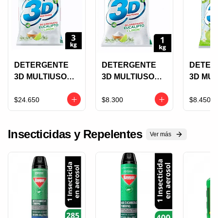
DETERGENTE
DETERGENTE
DETER
3D MULTIUSOS
3D MULTIUSOS
3D MU
BICARBONATO
BICARBONATO
BICAR
3000G
EUCALIPTO+LIM
EUCAL
$24.650
$8.300
$8.450
EUCALIPOTO+LI
ON 1000G
NZANA
MON
PRECI
Insecticidas y Repelentes
ESPEC
Ver más