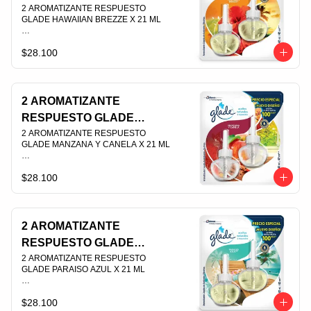
HAWAIIAN BREZZE X 21 ML
2 AROMATIZANTE RESPUESTO 
GLADE HAWAIIAN BREZZE X 21 ML                                                                                
$28.100
PLU 003525
2 AROMATIZANTE
RESPUESTO GLADE
MANZANA Y CANELA X 21
2 AROMATIZANTE RESPUESTO 
GLADE MANZANA Y CANELA X 21 ML                                                                                
ML
$28.100
PLU 003527
2 AROMATIZANTE
RESPUESTO GLADE
PARAISO AZUL X 21 ML
2 AROMATIZANTE RESPUESTO 
GLADE PARAISO AZUL X 21 ML                                                                                
$28.100