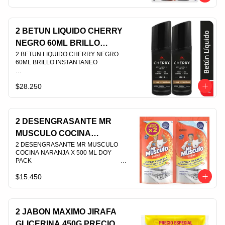
PLU 003541
2 BETUN LIQUIDO CHERRY
NEGRO 60ML BRILLO
INSTANTANEO
2 BETUN LIQUIDO CHERRY NEGRO 
60ML BRILLO INSTANTANEO                                                                                
$28.250
PLU 003954
2 DESENGRASANTE MR
MUSCULO COCINA
NARANJA X 500 ML DOY
2 DESENGRASANTE MR MUSCULO 
COCINA NARANJA X 500 ML DOY 
PACK
PACK                                                                                
$15.450
PLU 007454
2 JABON MAXIMO JIRAFA
GLICERINA 450G PRECIO