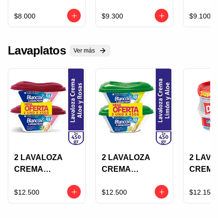
GLICERINA
TERRA
ESPEC
450G PRECIO
BOSQUE
$8.000
$9.300
$9.100
ESPECIAL
TROPICAL 230G
ECOLOGICO
Lavaplatos
Ver más
2 LAVALOZA
2 LAVALOZA
2 LAV
CREMA
CREMA
CREMA
BLANCOX
BLANCOX
+ 
LOZACREM
LOZACREM
$12.500
$12.500
$12.150
450G ALOE Y
450G LIMON Y
ROSAS
ALOE