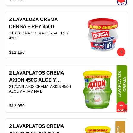
PLU 005167
2 LAVALOZA CREMA
DERSA + REY 450G
2 LAVALOZA CREMA DERSA + REY  
450G                                                                                
$12.150
PLU 010363
2 LAVAPLATOS CREMA
AXION 450G ALOE Y
VITAMINA E
2 LAVAPLATOS CREMA  AXION 450G 
ALOE Y VITAMINA E                                                                                
$12.950
PLU 008704
2 LAVAPLATOS CREMA