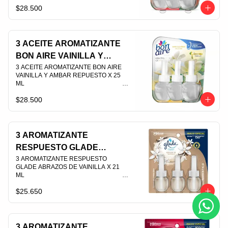
$28.500
PLU 007447
3 ACEITE AROMATIZANTE
BON AIRE VAINILLA Y
AMBAR REPUESTO X 25
3 ACEITE AROMATIZANTE BON AIRE 
VAINILLA Y AMBAR REPUESTO X 25 
ML
ML                                                                                
$28.500
PLU 007448
3 AROMATIZANTE
RESPUESTO GLADE
ABRAZOS DE VAINILLA X
3 AROMATIZANTE RESPUESTO 
GLADE ABRAZOS DE VAINILLA X 21 
21 ML
ML                                                                                
$25.650
PLU 003529
3 AROMATIZANTE