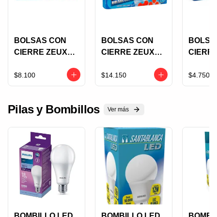
BOLSAS CON
BOLSAS CON
BOLSA
CIERRE ZEUX
CIERRE ZEUX
CIERR
ZIPPER
ZIPPER
ZIPPER
FREEZER BAGS
GRANDES X 20
SANDWI
$8.100
$14.150
$4.750
X 20 UNDS
UNIDADES
UNDS
Pilas y Bombillos
Ver más
BOMBILLO LED
BOMBILLO LED
BOMBI