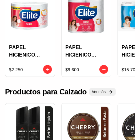
PAPEL
PAPEL
PAPEL
HIGIENICO
HIGIENICO
HIGIEN
ELITE DUO
ELITE DUO
ELITE 
ROLLAZO 1UNI
TRILPLE HOJA
RESIS
$2.250
$9.600
$15.700
4UNI
12UNI
Productos para Calzado
Ver más