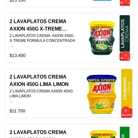
$13.100
PLU 012508
2 LAVAPLATOS CREMA
AXION 450G X-TREME
FORMULA CONCENTRADA
2 LAVAPLATOS CREMA  AXION 450G 
X-TREME FORMULA CONCENTRADA                                                                                
$13.400
PLU 012507
2 LAVAPLATOS CREMA
AXION 450G LIMA LIMON
2 LAVAPLATOS CREMA AXION 450G 
LIMA LIMON                                                                                
$11.700
PLU 004010
2 LAVAPLATOS CREMA