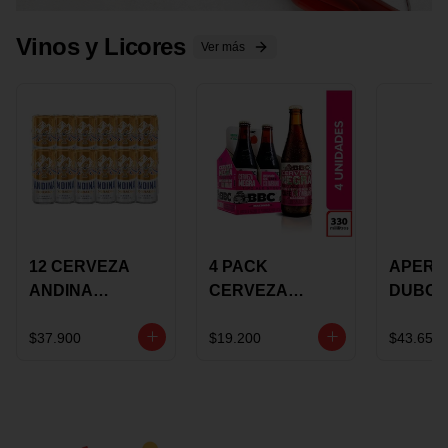
Vinos y Licores
Ver más
12 CERVEZA
4 PACK
APERIT
ANDINA
CERVEZA
DUBON
DORADA 473ML
ROSADA 330ML
375 ML
LATON
ROSE BBC
VINO
$37.900
$19.200
$43.650