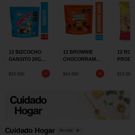
12 BIZCOCHO
12 BROWNIE
12 RO
GANSITO 20G
CHOCORRAMO
PRODU
MINI
AREQUIPE MINI
96 HO
MERMELADA
X 20 GRS
X 15 G
$15.550
$14.550
$13.200
CHOCOLATE
Cuidado Hogar
Ver más