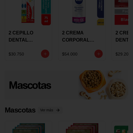
2 CEPILLO
2 CREMA
2 CRE
DENTAL
CORPORAL
DENTA
COLGATE 360
NIVEA
COLGA
+CREMA
EXPRESS
LUMIN
$30.750
$54.000
$29.200
DENTAL TOTAL
HYDRATION
WHITE 
12 75ML
400ML MEGA
ECONO
OFERTA
Mascotas
Ver más