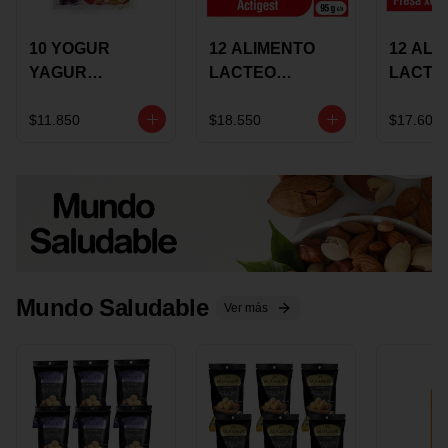
10 YOGUR
12 ALIMENTO
12 ALI
YAGUR
LACTEO
LACTE
COLANTA
CUCHAREABLE
FORTIK
150ML SURTIDO
ALQUERIA
ALQUE
$11.850
$18.550
$17.600
ACTIGEST 100G
CREMO
SURTIDO
95G SU
Mundo Saludable
Ver más