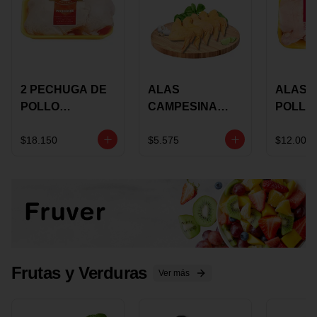
2 PECHUGA DE
ALAS
ALAS 
POLLO
CAMPESINA
POLLO
BUCANERO
CON
PAULA
MARINADA X
COSTILLAR A
MARIN
$18.150
$5.575
$12.000
KILO
GRANEL X LB
KILO
Frutas y Verduras
Ver más