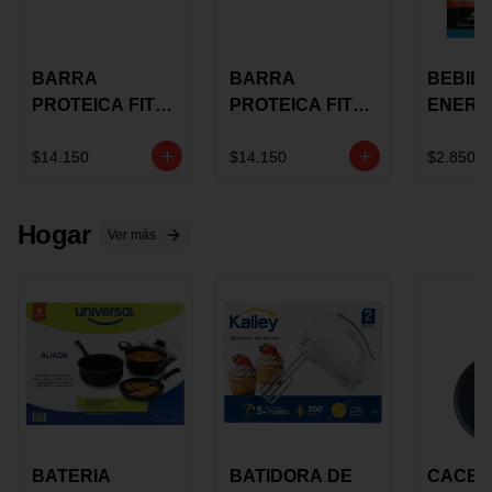
BARRA
BARRA
BEBID
PROTEICA FIT
PROTEICA FIT
ENERG
BAR
BAR COCO X 60
BURN
CHOCOLATE X
GRS
STACK 6
$14.150
$14.150
$2.850
60 GRS
NUTRA
N UVA
Hogar
Ver más
BATERIA
BATIDORA DE
CACER