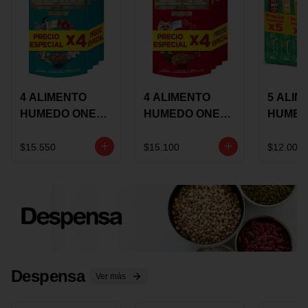
4 ALIMENTO
4 ALIMENTO
5 ALIM
HUMEDO ONE
HUMEDO ONE
HUMED
CAT SURTIDO X
DOT SURTIDO X
CHOW
85 GRS
85 GRS
ADULT
$15.550
$15.100
$12.000
ADULTOS
ADULTOS
SURTID
PRECI
ESPEC
Despensa
Ver más