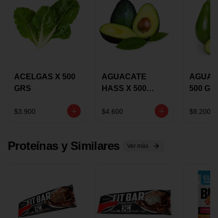
ACELGAS X 500
AGUACATE
AGUAC
GRS
HASS X 500
500 GR
GRS
$3.900
$4.600
$8.200
Proteínas y Similares
Ver más