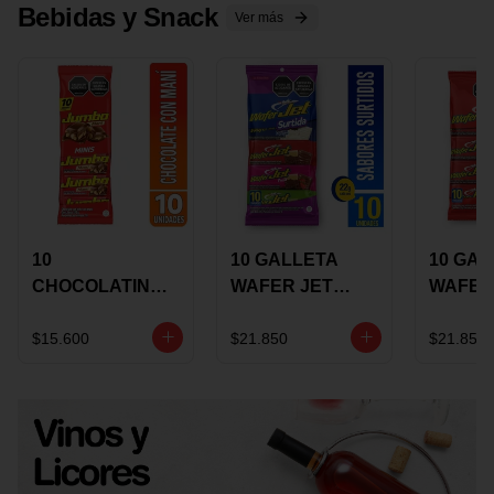
Bebidas y Snack
Ver más
10
10 GALLETA
10 GAL
CHOCOLATINA
WAFER JET
WAFER
JUMBO MANI X
SURTIDA X 22
VAINIL
17 GRS
GRS
GRS
$15.600
$21.850
$21.850
RECUBIERTA
RECUB
CON
CON
CHOCOLATE
CHOCO