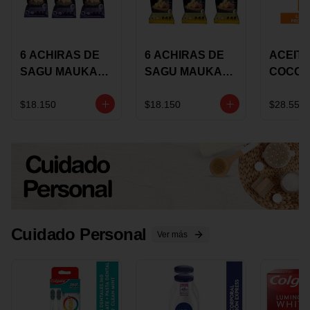
6 ACHIRAS DE
6 ACHIRAS DE
ACEITE
SAGU MAUKA
SAGU MAUKA
COCO
CHIA X 25 GRS
ORIGINAL X 25
KARAV
GRS
150G 
$18.150
$18.150
$28.550
Cuidado Personal
Ver más