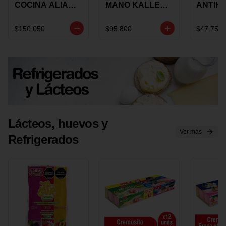
COCINA ALIADA
MANO KALLEY
ANTIH
UNIVERSAL X 4
5
E IMUS
PIEZAS
VELOCIDADES
TAPA 
$150.050
$95.800
$47.750
X 1 UND
12 CM 
Lácteos, huevos y
Ver más
Refrigerados