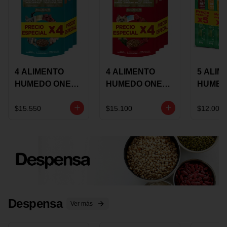
4 ALIMENTO
4 ALIMENTO
5 ALIM
HUMEDO ONE
HUMEDO ONE
HUMED
CAT SURTIDO X
DOT SURTIDO X
CHOW
85 GRS
85 GRS
ADULT
$15.550
$15.100
$12.000
ADULTOS
ADULTOS
SURTID
PRECI
ESPEC
Despensa
Ver más