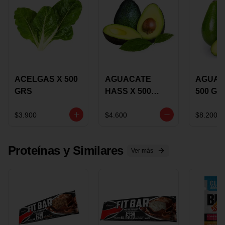
ACELGAS X 500
AGUACATE
AGUAC
GRS
HASS X 500
500 GR
GRS
$3.900
$4.600
$8.200
Proteínas y Similares
Ver más