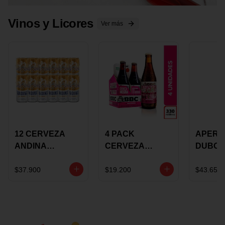
Vinos y Licores
Ver más
12 CERVEZA
4 PACK
APERIT
ANDINA
CERVEZA
DUBON
DORADA 473ML
ROSADA 330ML
375 ML
LATON
ROSE BBC
VINO
$37.900
$19.200
$43.650