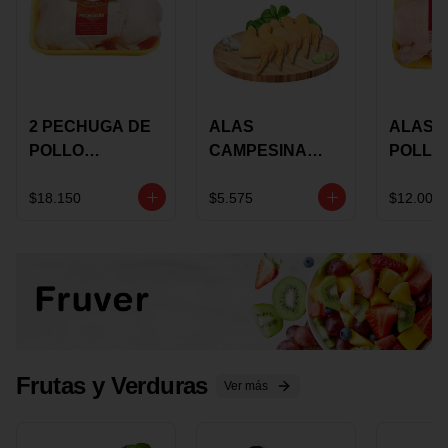
2 PECHUGA DE
ALAS
ALAS 
POLLO
CAMPESINA
POLLO
BUCANERO
CON
PAULA
MARINADA X
COSTILLAR A
MARIN
$18.150
$5.575
$12.000
KILO
GRANEL X LB
KILO
Frutas y Verduras
Ver más