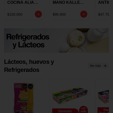
COCINA ALIADA
MANO KALLEY
ANTIH
UNIVERSAL X 4
5
E IMUS
PIEZAS
VELOCIDADES
TAPA 
$150.050
$95.800
$47.750
X 1 UND
12 CM 
Lácteos, huevos y
Ver más
Refrigerados