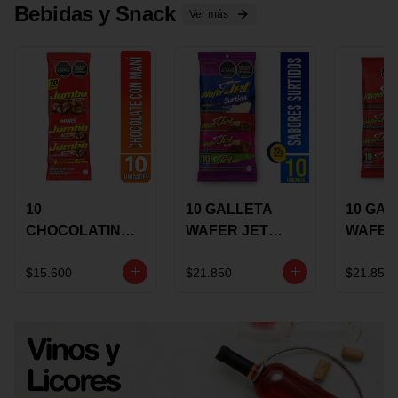
Bebidas y Snack
Ver más
10
10 GALLETA
10 GAL
CHOCOLATINA
WAFER JET
WAFER
JUMBO MANI X
SURTIDA X 22
VAINIL
17 GRS
GRS
GRS
$15.600
$21.850
$21.850
RECUBIERTA
RECUB
CON
CON
CHOCOLATE
CHOCO