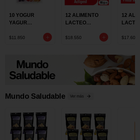
10 YOGUR
12 ALIMENTO
12 ALI
YAGUR
LACTEO
LACTE
COLANTA
CUCHAREABLE
FORTIK
150ML SURTIDO
ALQUERIA
ALQUE
$11.850
$18.550
$17.600
ACTIGEST 100G
CREMO
SURTIDO
95G SU
Mundo Saludable
Ver más