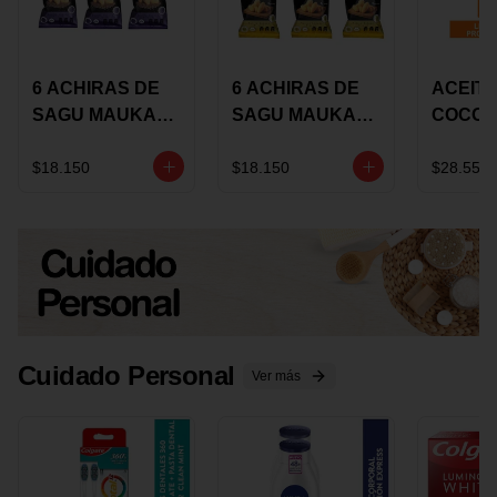
6 ACHIRAS DE
6 ACHIRAS DE
ACEITE
SAGU MAUKA
SAGU MAUKA
COCO
CHIA X 25 GRS
ORIGINAL X 25
KARAV
GRS
150G 
$18.150
$18.150
$28.550
Cuidado Personal
Ver más