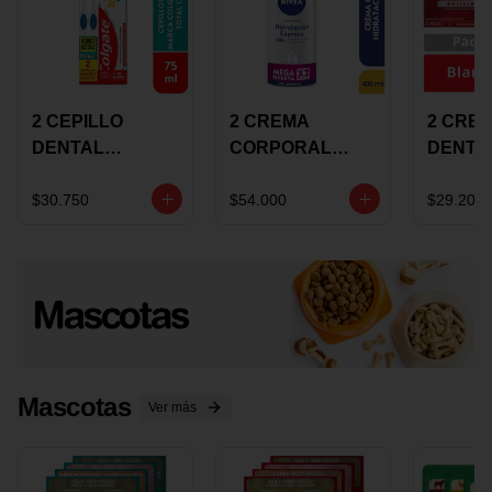
2 CEPILLO
2 CREMA
2 CRE
DENTAL
CORPORAL
DENTA
COLGATE 360
NIVEA
COLGA
+CREMA
EXPRESS
LUMIN
$30.750
$54.000
$29.200
DENTAL TOTAL
HYDRATION
WHITE 
12 75ML
400ML MEGA
ECONO
OFERTA
Mascotas
Ver más