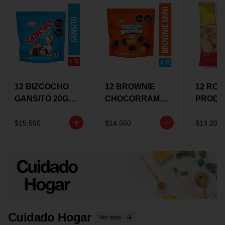
12 BIZCOCHO
12 BROWNIE
12 RO
GANSITO 20G
CHOCORRAMO
PRODU
MINI
AREQUIPE MINI
96 HO
MERMELADA
X 20 GRS
X 15 G
$15.550
$14.550
$13.200
CHOCOLATE
Cuidado Hogar
Ver más