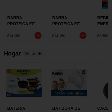
BARRA
BARRA
BEBID
PROTEICA FIT
PROTEICA FIT
ENERG
BAR
BAR COCO X 60
BURN
CHOCOLATE X
GRS
STACK 6
$14.150
$14.150
$2.850
60 GRS
NUTRA
N UVA
Hogar
Ver más
BATERIA
BATIDORA DE
CACER