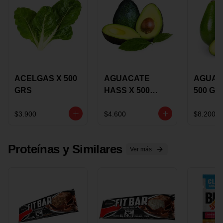
ACELGAS X 500
AGUACATE
AGUAC
GRS
HASS X 500
500 GR
GRS
$3.900
$4.600
$8.200
Proteínas y Similares
Ver más