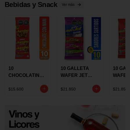
Bebidas y Snack
Ver más
10
10 GALLETA
10 GAL
CHOCOLATINA
WAFER JET
WAFER
JUMBO MANI X
SURTIDA X 22
VAINIL
17 GRS
GRS
GRS
$15.600
$21.850
$21.850
RECUBIERTA
RECUB
CON
CON
CHOCOLATE
CHOCO