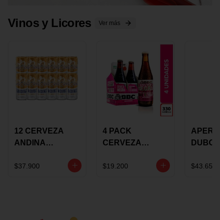
Vinos y Licores
Ver más
12 CERVEZA
4 PACK
APERIT
ANDINA
CERVEZA
DUBON
DORADA 473ML
ROSADA 330ML
375 ML
LATON
ROSE BBC
VINO
$37.900
$19.200
$43.650