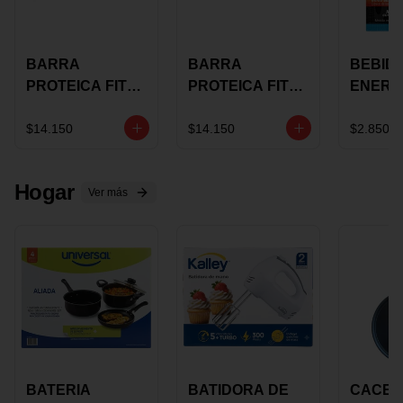
BARRA
BARRA
BEBID
PROTEICA FIT
PROTEICA FIT
ENERG
BAR
BAR COCO X 60
BURN
CHOCOLATE X
GRS
STACK 6
$14.150
$14.150
$2.850
60 GRS
NUTRA
N UVA
Hogar
Ver más
BATERIA
BATIDORA DE
CACER