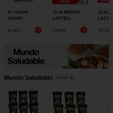
10 YOGUR
12 ALIMENTO
12 ALI
YAGUR
LACTEO
LACTE
COLANTA
CUCHAREABLE
FORTIK
150ML SURTIDO
ALQUERIA
ALQUE
$11.850
$18.550
$17.600
ACTIGEST 100G
CREMO
SURTIDO
95G SU
Mundo Saludable
Ver más