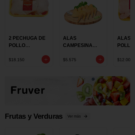
2 PECHUGA DE
ALAS
ALAS 
POLLO
CAMPESINA
POLLO
BUCANERO
CON
PAULA
MARINADA X
COSTILLAR A
MARIN
$18.150
$5.575
$12.000
KILO
GRANEL X LB
KILO
Frutas y Verduras
Ver más