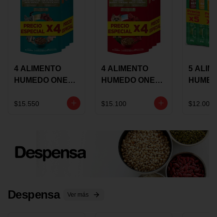
4 ALIMENTO
4 ALIMENTO
5 ALIM
HUMEDO ONE
HUMEDO ONE
HUMED
CAT SURTIDO X
DOT SURTIDO X
CHOW
85 GRS
85 GRS
ADULT
$15.550
$15.100
$12.000
ADULTOS
ADULTOS
SURTID
PRECI
ESPEC
Despensa
Ver más