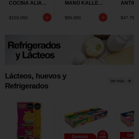
COCINA ALIADA
MANO KALLEY
ANTIH
UNIVERSAL X 4
5
E IMUS
PIEZAS
VELOCIDADES
TAPA 
$150.050
$95.800
$47.750
X 1 UND
12 CM 
Lácteos, huevos y
Ver más
Refrigerados