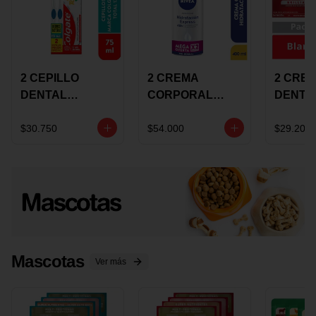
2 CEPILLO
2 CREMA
2 CRE
DENTAL
CORPORAL
DENTA
COLGATE 360
NIVEA
COLGA
+CREMA
EXPRESS
LUMIN
$30.750
$54.000
$29.200
DENTAL TOTAL
HYDRATION
WHITE 
12 75ML
400ML MEGA
ECONO
OFERTA
Mascotas
Ver más