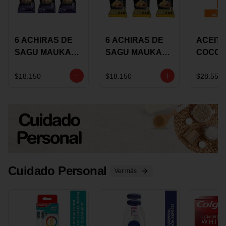
6 ACHIRAS DE
6 ACHIRAS DE
ACEITE
SAGU MAUKA
SAGU MAUKA
COCO
CHIA X 25 GRS
ORIGINAL X 25
KARAV
GRS
150G 
$18.150
$18.150
$28.550
Cuidado Personal
Ver más