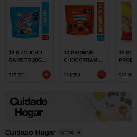
12 BIZCOCHO
12 BROWNIE
12 RO
GANSITO 20G
CHOCORRAMO
PRODU
MINI
AREQUIPE MINI
96 HO
MERMELADA
X 20 GRS
X 15 G
$15.550
$14.550
$13.200
CHOCOLATE
Cuidado Hogar
Ver más