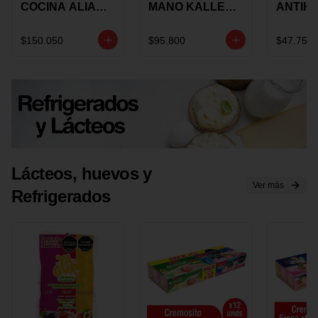
COCINA ALIADA
MANO KALLEY
ANTIH
UNIVERSAL X 4
5
E IMUS
PIEZAS
VELOCIDADES
TAPA 
$150.050
$95.800
$47.750
X 1 UND
12 CM 
Lácteos, huevos y
Ver más
Refrigerados