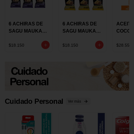
6 ACHIRAS DE
6 ACHIRAS DE
ACEITE
SAGU MAUKA
SAGU MAUKA
COCO
CHIA X 25 GRS
ORIGINAL X 25
KARAV
GRS
150G 
$18.150
$18.150
$28.550
Cuidado Personal
Ver más