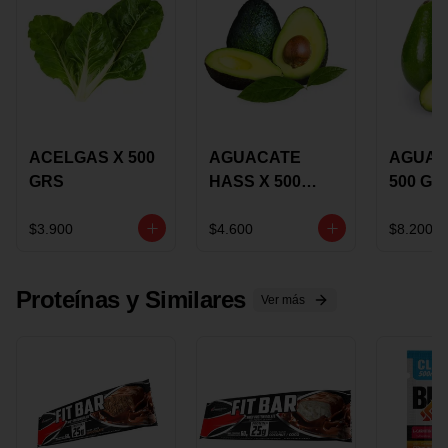
ACELGAS X 500
AGUACATE
AGUAC
GRS
HASS X 500
500 GR
GRS
$3.900
$4.600
$8.200
Proteínas y Similares
Ver más