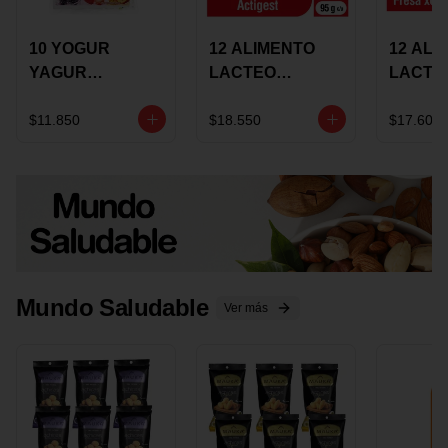
10 YOGUR
12 ALIMENTO
12 ALI
YAGUR
LACTEO
LACTE
COLANTA
CUCHAREABLE
FORTIK
150ML SURTIDO
ALQUERIA
ALQUE
$11.850
$18.550
$17.600
ACTIGEST 100G
CREMO
SURTIDO
95G SU
Mundo Saludable
Ver más