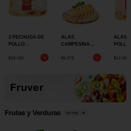
2 PECHUGA DE
ALAS
ALAS 
POLLO
CAMPESINA
POLLO
BUCANERO
CON
PAULA
MARINADA X
COSTILLAR A
MARIN
$18.150
$5.575
$12.000
KILO
GRANEL X LB
KILO
Frutas y Verduras
Ver más