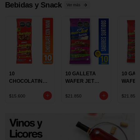
Bebidas y Snack
Ver más
10
10 GALLETA
10 GAL
CHOCOLATINA
WAFER JET
WAFER
JUMBO MANI X
SURTIDA X 22
VAINIL
17 GRS
GRS
GRS
$15.600
$21.850
$21.850
RECUBIERTA
RECUB
CON
CON
CHOCOLATE
CHOCO