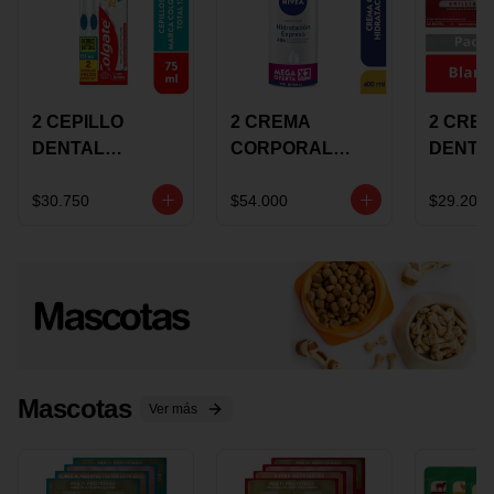
2 CEPILLO
2 CREMA
2 CRE
DENTAL
CORPORAL
DENTA
COLGATE 360
NIVEA
COLGA
+CREMA
EXPRESS
LUMIN
$30.750
$54.000
$29.200
DENTAL TOTAL
HYDRATION
WHITE 
12 75ML
400ML MEGA
ECONO
OFERTA
Mascotas
Ver más