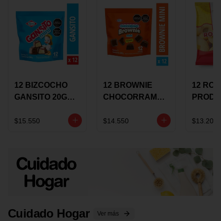
12 BIZCOCHO
12 BROWNIE
12 RO
GANSITO 20G
CHOCORRAMO
PRODU
MINI
AREQUIPE MINI
96 HO
MERMELADA
X 20 GRS
X 15 G
$15.550
$14.550
$13.200
CHOCOLATE
Cuidado Hogar
Ver más