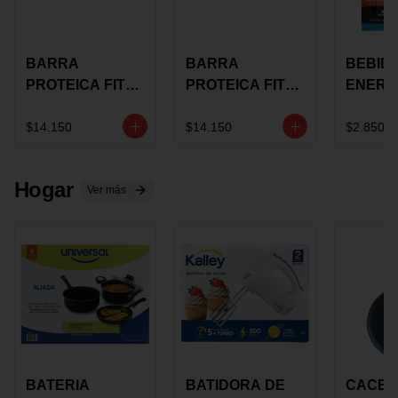
BARRA
BARRA
BEBID
PROTEICA FIT
PROTEICA FIT
ENERG
BAR
BAR COCO X 60
BURN
CHOCOLATE X
GRS
STACK 6
$14.150
$14.150
$2.850
60 GRS
NUTRA
N UVA
Hogar
Ver más
BATERIA
BATIDORA DE
CACER