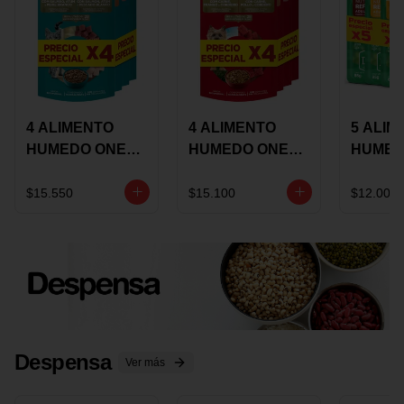
4 ALIMENTO
4 ALIMENTO
5 ALIM
HUMEDO ONE
HUMEDO ONE
HUMED
CAT SURTIDO X
DOT SURTIDO X
CHOW
85 GRS
85 GRS
ADULT
$15.550
$15.100
$12.000
ADULTOS
ADULTOS
SURTID
PRECI
ESPEC
Despensa
Ver más