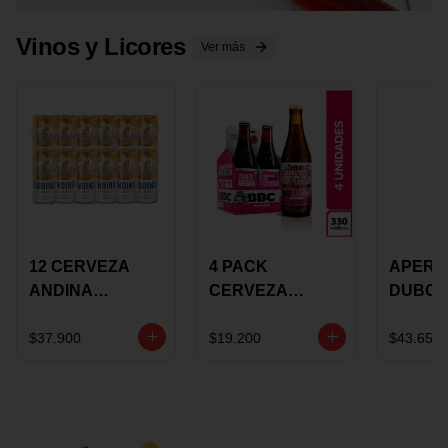
Vinos y Licores
Ver más
12 CERVEZA
4 PACK
APERIT
ANDINA
CERVEZA
DUBON
DORADA 473ML
ROSADA 330ML
375 ML
LATON
ROSE BBC
VINO
$37.900
$19.200
$43.650