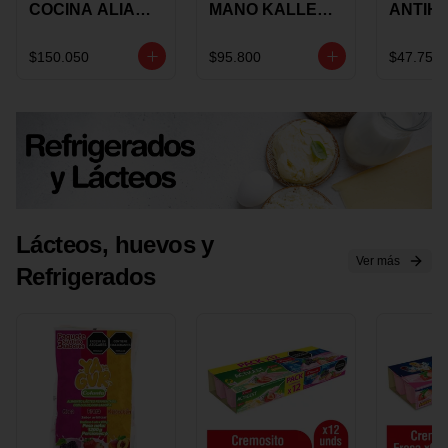
COCINA ALIADA
MANO KALLEY
ANTIH
UNIVERSAL X 4
5
E IMUS
PIEZAS
VELOCIDADES
TAPA 
$150.050
$95.800
$47.750
X 1 UND
12 CM 
Lácteos, huevos y
Ver más
Refrigerados