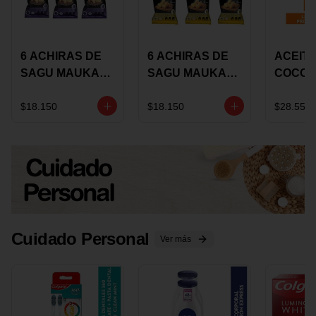
6 ACHIRAS DE
6 ACHIRAS DE
ACEITE
SAGU MAUKA
SAGU MAUKA
COCO
CHIA X 25 GRS
ORIGINAL X 25
KARAV
GRS
150G 
$18.150
$18.150
$28.550
Cuidado Personal
Ver más