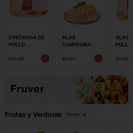
2 PECHUGA DE
ALAS
ALAS 
POLLO
CAMPESINA
POLLO
BUCANERO
CON
PAULA
MARINADA X
COSTILLAR A
MARIN
$18.150
$5.575
$12.000
KILO
GRANEL X LB
KILO
Frutas y Verduras
Ver más