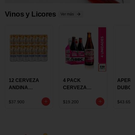
Vinos y Licores
Ver más
12 CERVEZA
4 PACK
APERIT
ANDINA
CERVEZA
DUBON
DORADA 473ML
ROSADA 330ML
375 ML
LATON
ROSE BBC
VINO
$37.900
$19.200
$43.650