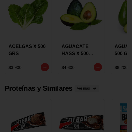
ACELGAS X 500
AGUACATE
AGUAC
GRS
HASS X 500
500 GR
GRS
$3.900
$4.600
$8.200
Proteínas y Similares
Ver más