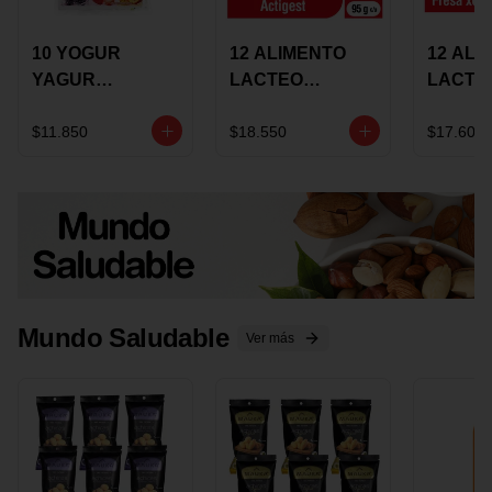
10 YOGUR
12 ALIMENTO
12 ALI
YAGUR
LACTEO
LACTE
COLANTA
CUCHAREABLE
FORTIK
150ML SURTIDO
ALQUERIA
ALQUE
$11.850
$18.550
$17.600
ACTIGEST 100G
CREMO
SURTIDO
95G SU
Mundo Saludable
Ver más