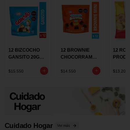
12 BIZCOCHO
12 BROWNIE
12 RO
GANSITO 20G
CHOCORRAMO
PRODU
MINI
AREQUIPE MINI
96 HO
MERMELADA
X 20 GRS
X 15 G
$15.550
$14.550
$13.200
CHOCOLATE
Cuidado Hogar
Ver más