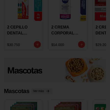
2 CEPILLO
2 CREMA
2 CRE
DENTAL
CORPORAL
DENTA
COLGATE 360
NIVEA
COLGA
+CREMA
EXPRESS
LUMIN
$30.750
$54.000
$29.200
DENTAL TOTAL
HYDRATION
WHITE 
12 75ML
400ML MEGA
ECONO
OFERTA
Mascotas
Ver más