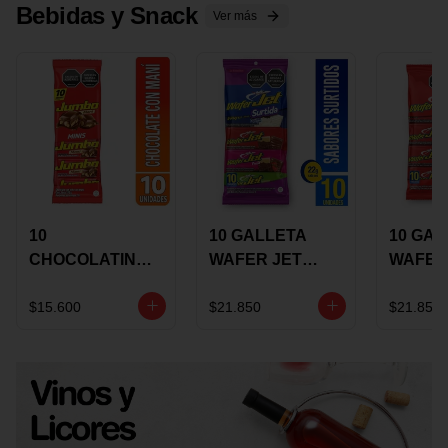
Bebidas y Snack
Ver más
10
10 GALLETA
10 GAL
CHOCOLATINA
WAFER JET
WAFER
JUMBO MANI X
SURTIDA X 22
VAINIL
17 GRS
GRS
GRS
$15.600
$21.850
$21.850
RECUBIERTA
RECUB
CON
CON
CHOCOLATE
CHOCO