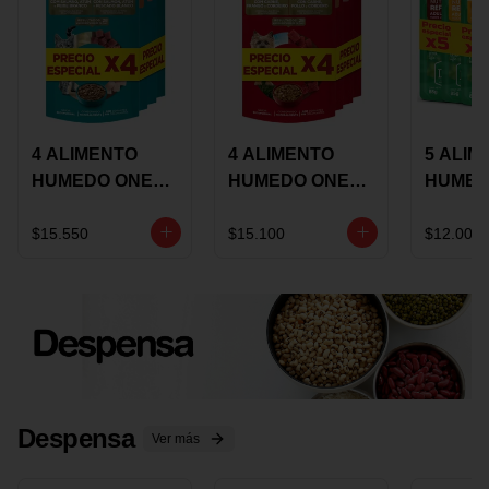
4 ALIMENTO
4 ALIMENTO
5 ALIM
HUMEDO ONE
HUMEDO ONE
HUMED
CAT SURTIDO X
DOT SURTIDO X
CHOW
85 GRS
85 GRS
ADULT
$15.550
$15.100
$12.000
ADULTOS
ADULTOS
SURTID
PRECI
ESPEC
Despensa
Ver más