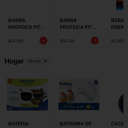
BARRA
BARRA
BEBID
PROTEICA FIT
PROTEICA FIT
ENERG
BAR
BAR COCO X 60
BURN
CHOCOLATE X
GRS
STACK 6
$14.150
$14.150
$2.850
60 GRS
NUTRA
N UVA
Hogar
Ver más
BATERIA
BATIDORA DE
CACER