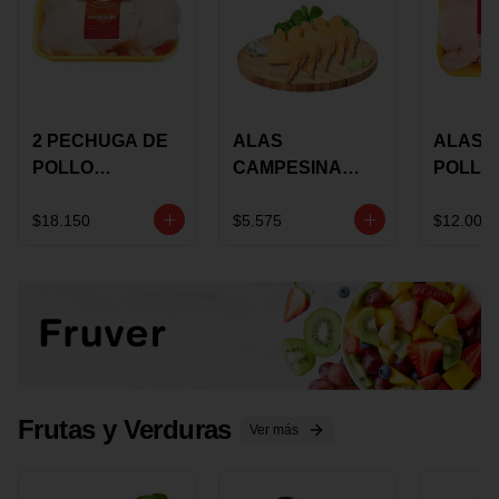
2 PECHUGA DE
ALAS
ALAS 
POLLO
CAMPESINA
POLLO
BUCANERO
CON
PAULA
MARINADA X
COSTILLAR A
MARIN
$18.150
$5.575
$12.000
KILO
GRANEL X LB
KILO
Frutas y Verduras
Ver más