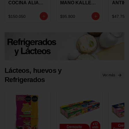
COCINA ALIADA
MANO KALLEY
ANTIH
UNIVERSAL X 4
5
E IMUS
PIEZAS
VELOCIDADES
TAPA 
$150.050
$95.800
$47.750
X 1 UND
12 CM 
Lácteos, huevos y
Ver más
Refrigerados