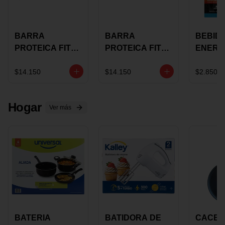
BARRA
BARRA
BEBID
PROTEICA FIT
PROTEICA FIT
ENERG
BAR
BAR COCO X 60
BURN
CHOCOLATE X
GRS
STACK 6
$14.150
$14.150
$2.850
60 GRS
NUTRA
N UVA
Hogar
Ver más
BATERIA
BATIDORA DE
CACER