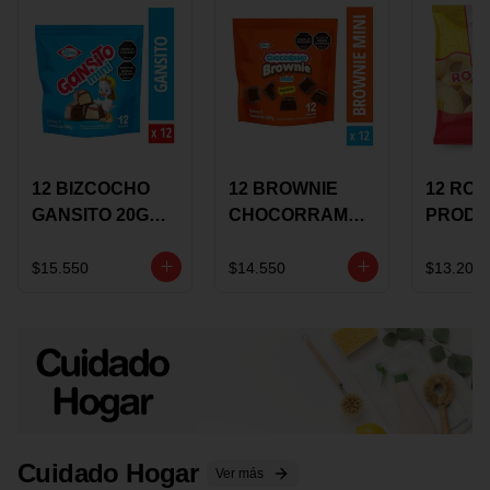
12 BIZCOCHO
12 BROWNIE
12 RO
GANSITO 20G
CHOCORRAMO
PRODU
MINI
AREQUIPE MINI
96 HO
MERMELADA
X 20 GRS
X 15 G
$15.550
$14.550
$13.200
CHOCOLATE
Cuidado Hogar
Ver más