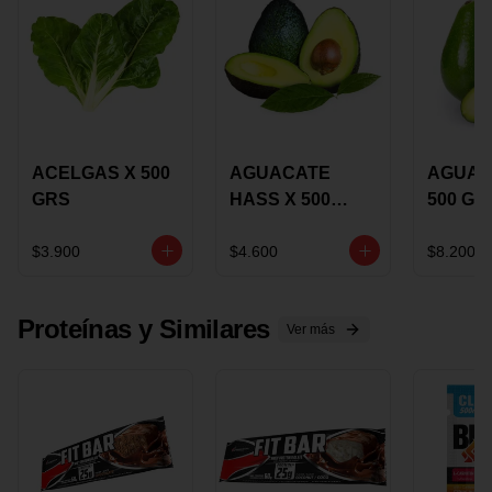
ACELGAS X 500
AGUACATE
AGUAC
GRS
HASS X 500
500 GR
GRS
$3.900
$4.600
$8.200
Proteínas y Similares
Ver más