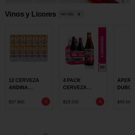
Vinos y Licores
Ver más
12 CERVEZA
4 PACK
APERIT
ANDINA
CERVEZA
DUBON
DORADA 473ML
ROSADA 330ML
375 ML
LATON
ROSE BBC
VINO
$37.900
$19.200
$43.650