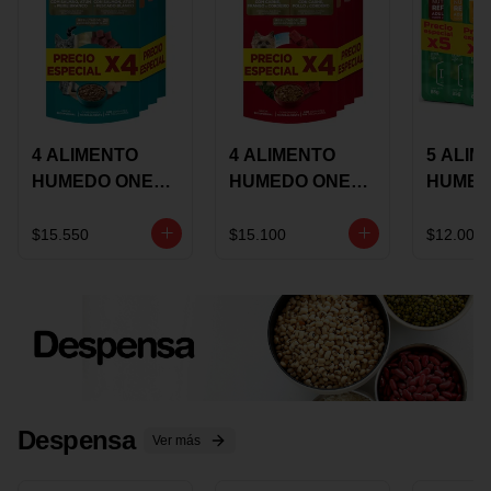
4 ALIMENTO
4 ALIMENTO
5 ALIM
HUMEDO ONE
HUMEDO ONE
HUMED
CAT SURTIDO X
DOT SURTIDO X
CHOW
85 GRS
85 GRS
ADULT
$15.550
$15.100
$12.000
ADULTOS
ADULTOS
SURTID
PRECI
ESPEC
Despensa
Ver más