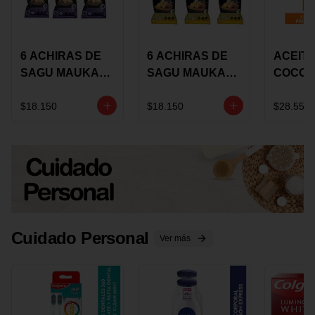
6 ACHIRAS DE
6 ACHIRAS DE
ACEITE
SAGU MAUKA
SAGU MAUKA
COCO
CHIA X 25 GRS
ORIGINAL X 25
KARAV
GRS
150G 
$18.150
$18.150
$28.550
Cuidado Personal
Ver más