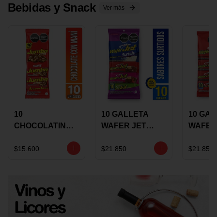
Bebidas y Snack
Ver más
10
10 GALLETA
10 GAL
CHOCOLATINA
WAFER JET
WAFER
JUMBO MANI X
SURTIDA X 22
VAINIL
17 GRS
GRS
GRS
$15.600
$21.850
$21.850
RECUBIERTA
RECUB
CON
CON
CHOCOLATE
CHOCO