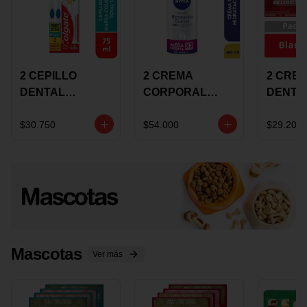
2 CEPILLO
2 CREMA
2 CRE
DENTAL
CORPORAL
DENTA
COLGATE 360
NIVEA
COLGA
+CREMA
EXPRESS
LUMIN
$30.750
$54.000
$29.200
DENTAL TOTAL
HYDRATION
WHITE 
12 75ML
400ML MEGA
ECONO
OFERTA
Mascotas
Ver más