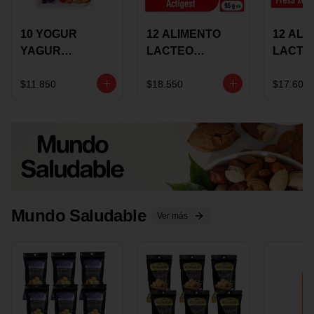
10 YOGUR
12 ALIMENTO
12 ALI
YAGUR
LACTEO
LACTE
COLANTA
CUCHAREABLE
FORTIK
150ML SURTIDO
ALQUERIA
ALQUE
$11.850
$18.550
$17.600
ACTIGEST 100G
CREMO
SURTIDO
95G SU
Mundo Saludable
Ver más