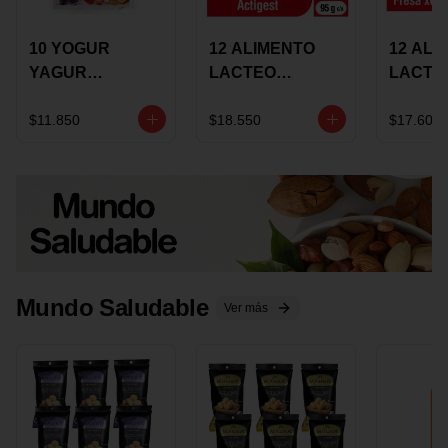
10 YOGUR
12 ALIMENTO
12 ALI
YAGUR
LACTEO
LACTE
COLANTA
CUCHAREABLE
FORTIK
150ML SURTIDO
ALQUERIA
ALQUE
$11.850
$18.550
$17.600
ACTIGEST 100G
CREMO
SURTIDO
95G SU
Mundo Saludable
Ver más