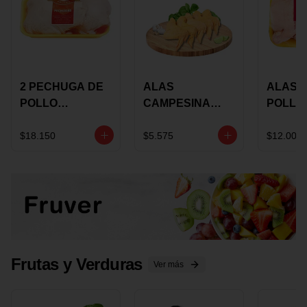
2 PECHUGA DE
ALAS
ALAS 
POLLO
CAMPESINA
POLLO
BUCANERO
CON
PAULA
MARINADA X
COSTILLAR A
MARIN
$18.150
$5.575
$12.000
KILO
GRANEL X LB
KILO
Frutas y Verduras
Ver más