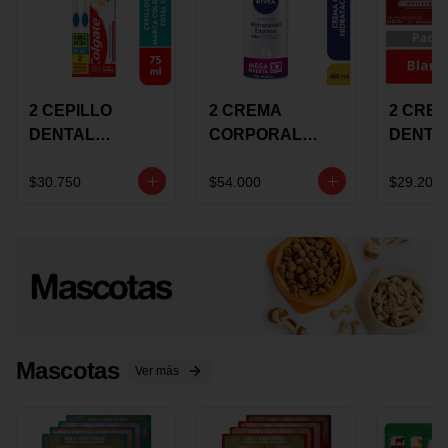
2 CEPILLO
2 CREMA
2 CRE
DENTAL
CORPORAL
DENTA
COLGATE 360
NIVEA
COLGA
+CREMA
EXPRESS
LUMIN
$30.750
$54.000
$29.200
DENTAL TOTAL
HYDRATION
WHITE 
12 75ML
400ML MEGA
ECONO
OFERTA
Mascotas
Ver más