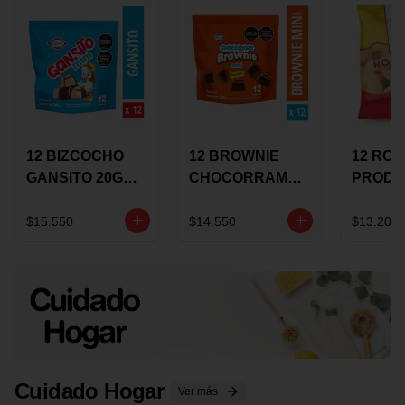
12 BIZCOCHO
12 BROWNIE
12 RO
GANSITO 20G
CHOCORRAMO
PRODU
MINI
AREQUIPE MINI
96 HO
MERMELADA
X 20 GRS
X 15 G
$15.550
$14.550
$13.200
CHOCOLATE
Cuidado Hogar
Ver más