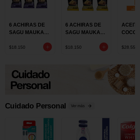
6 ACHIRAS DE
6 ACHIRAS DE
ACEITE
SAGU MAUKA
SAGU MAUKA
COCO
CHIA X 25 GRS
ORIGINAL X 25
KARAV
GRS
150G 
$18.150
$18.150
$28.550
Cuidado Personal
Ver más