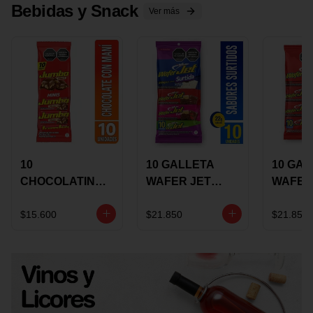
Bebidas y Snack
Ver más
10
10 GALLETA
10 GAL
CHOCOLATINA
WAFER JET
WAFER
JUMBO MANI X
SURTIDA X 22
VAINIL
17 GRS
GRS
GRS
$15.600
$21.850
$21.850
RECUBIERTA
RECUB
CON
CON
CHOCOLATE
CHOCO