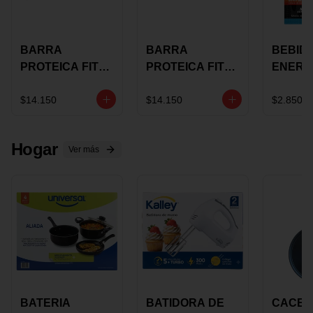
BARRA
BARRA
BEBID
PROTEICA FIT
PROTEICA FIT
ENERG
BAR
BAR COCO X 60
BURN
CHOCOLATE X
GRS
STACK 6
$14.150
$14.150
$2.850
60 GRS
NUTRA
N UVA
Hogar
Ver más
BATERIA
BATIDORA DE
CACER