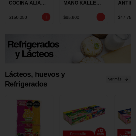
COCINA ALIADA
MANO KALLEY
ANTIH
UNIVERSAL X 4
5
E IMUS
PIEZAS
VELOCIDADES
TAPA 
$150.050
$95.800
$47.750
X 1 UND
12 CM 
Lácteos, huevos y
Ver más
Refrigerados