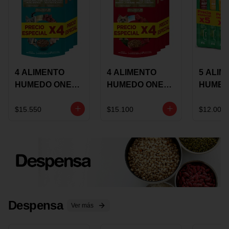
4 ALIMENTO
4 ALIMENTO
5 ALIM
HUMEDO ONE
HUMEDO ONE
HUMED
CAT SURTIDO X
DOT SURTIDO X
CHOW
85 GRS
85 GRS
ADULT
$15.550
$15.100
$12.000
ADULTOS
ADULTOS
SURTID
PRECI
ESPEC
Despensa
Ver más