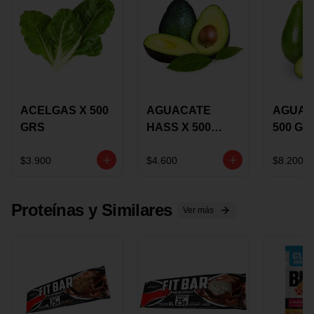
ACELGAS X 500
AGUACATE
AGUAC
GRS
HASS X 500
500 GR
GRS
$3.900
$4.600
$8.200
Proteínas y Similares
Ver más