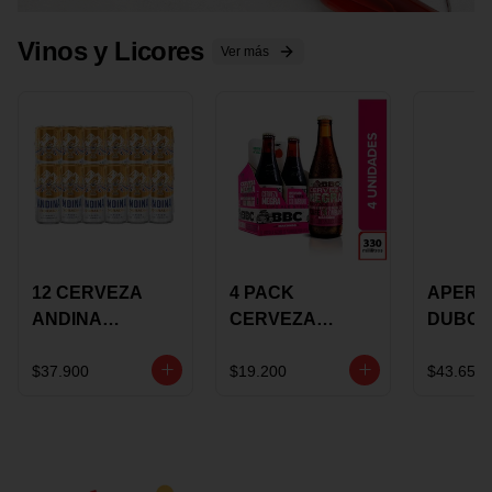
Vinos y Licores
Ver más
12 CERVEZA
4 PACK
APERIT
ANDINA
CERVEZA
DUBON
DORADA 473ML
ROSADA 330ML
375 ML
LATON
ROSE BBC
VINO
$37.900
$19.200
$43.650