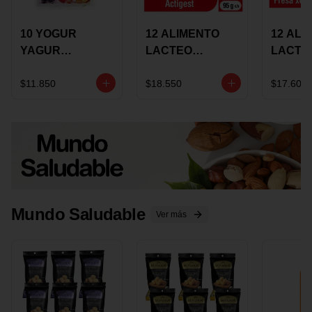
10 YOGUR
12 ALIMENTO
12 ALI
YAGUR
LACTEO
LACTE
COLANTA
CUCHAREABLE
FORTIK
150ML SURTIDO
ALQUERIA
ALQUE
$11.850
$18.550
$17.600
ACTIGEST 100G
CREMO
SURTIDO
95G SU
Mundo Saludable
Ver más