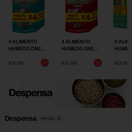
4 ALIMENTO
4 ALIMENTO
5 ALIM
HUMEDO ONE
HUMEDO ONE
HUMED
CAT SURTIDO X
DOT SURTIDO X
CHOW
85 GRS
85 GRS
ADULT
$15.550
$15.100
$12.000
ADULTOS
ADULTOS
SURTID
PRECI
ESPEC
Despensa
Ver más