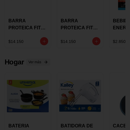
BARRA
BARRA
BEBID
PROTEICA FIT
PROTEICA FIT
ENERG
BAR
BAR COCO X 60
BURN
CHOCOLATE X
GRS
STACK 6
$14.150
$14.150
$2.850
60 GRS
NUTRA
N UVA
Hogar
Ver más
BATERIA
BATIDORA DE
CACER