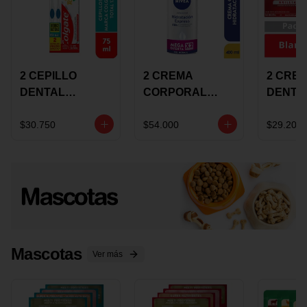
2 CEPILLO
2 CREMA
2 CRE
DENTAL
CORPORAL
DENTA
COLGATE 360
NIVEA
COLGA
+CREMA
EXPRESS
LUMIN
$30.750
$54.000
$29.200
DENTAL TOTAL
HYDRATION
WHITE 
12 75ML
400ML MEGA
ECONO
OFERTA
Mascotas
Ver más