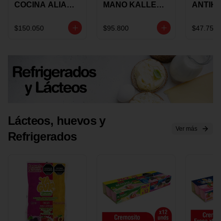
COCINA ALIADA
MANO KALLEY
ANTIH
UNIVERSAL X 4
5
E IMUS
PIEZAS
VELOCIDADES
TAPA 
$150.050
$95.800
$47.750
X 1 UND
12 CM 
Lácteos, huevos y
Ver más
Refrigerados