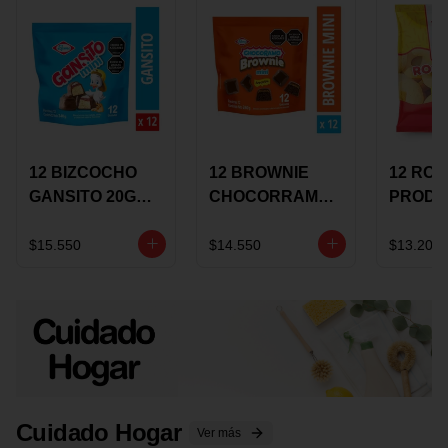
12 BIZCOCHO
12 BROWNIE
12 RO
GANSITO 20G
CHOCORRAMO
PRODU
MINI
AREQUIPE MINI
96 HO
MERMELADA
X 20 GRS
X 15 G
$15.550
$14.550
$13.200
CHOCOLATE
Cuidado Hogar
Ver más