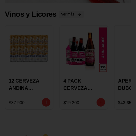
Vinos y Licores
Ver más
12 CERVEZA
4 PACK
APERIT
ANDINA
CERVEZA
DUBON
DORADA 473ML
ROSADA 330ML
375 ML
LATON
ROSE BBC
VINO
$37.900
$19.200
$43.650