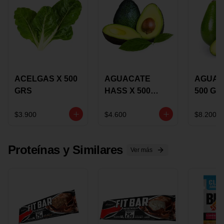
ACELGAS X 500
AGUACATE
AGUAC
GRS
HASS X 500
500 GR
GRS
$3.900
$4.600
$8.200
Proteínas y Similares
Ver más