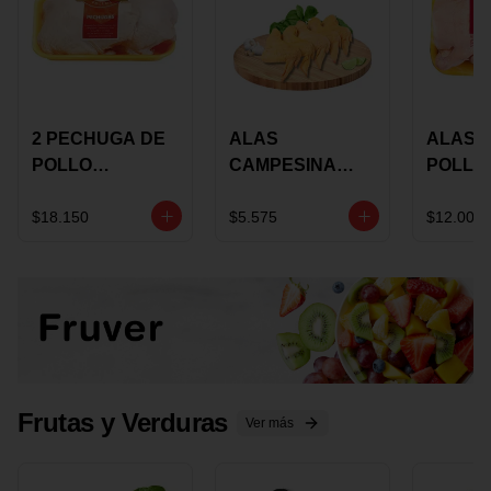
2 PECHUGA DE
ALAS
ALAS 
POLLO
CAMPESINA
POLLO
BUCANERO
CON
PAULA
MARINADA X
COSTILLAR A
MARIN
$18.150
$5.575
$12.000
KILO
GRANEL X LB
KILO
Frutas y Verduras
Ver más