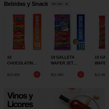
Bebidas y Snack
Ver más
10
10 GALLETA
10 GAL
CHOCOLATINA
WAFER JET
WAFER
JUMBO MANI X
SURTIDA X 22
VAINIL
17 GRS
GRS
GRS
$15.600
$21.850
$21.850
RECUBIERTA
RECUB
CON
CON
CHOCOLATE
CHOCO