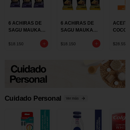
6 ACHIRAS DE
6 ACHIRAS DE
ACEITE
SAGU MAUKA
SAGU MAUKA
COCO
CHIA X 25 GRS
ORIGINAL X 25
KARAV
GRS
150G 
$18.150
$18.150
$28.550
Cuidado Personal
Ver más