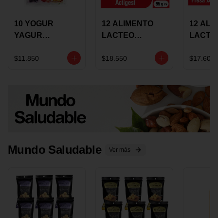
10 YOGUR
12 ALIMENTO
12 ALI
YAGUR
LACTEO
LACTE
COLANTA
CUCHAREABLE
FORTIK
150ML SURTIDO
ALQUERIA
ALQUE
$11.850
$18.550
$17.600
ACTIGEST 100G
CREMO
SURTIDO
95G SU
Mundo Saludable
Ver más