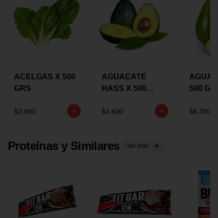
ACELGAS X 500
AGUACATE
AGUAC
GRS
HASS X 500
500 GR
GRS
$3.900
$4.600
$8.200
Proteínas y Similares
Ver más