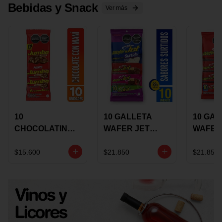
Bebidas y Snack
Ver más
10
10 GALLETA
10 GAL
CHOCOLATINA
WAFER JET
WAFER
JUMBO MANI X
SURTIDA X 22
VAINIL
17 GRS
GRS
GRS
$15.600
$21.850
$21.850
RECUBIERTA
RECUB
CON
CON
CHOCOLATE
CHOCO