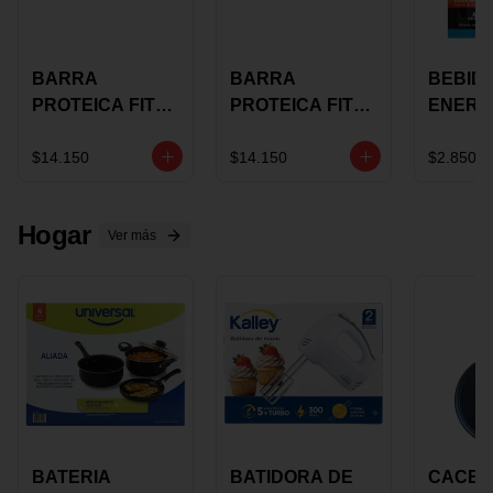
BARRA
BARRA
BEBID
PROTEICA FIT
PROTEICA FIT
ENERG
BAR
BAR COCO X 60
BURN
CHOCOLATE X
GRS
STACK 6
$14.150
$14.150
$2.850
60 GRS
NUTRA
N UVA
Hogar
Ver más
BATERIA
BATIDORA DE
CACER