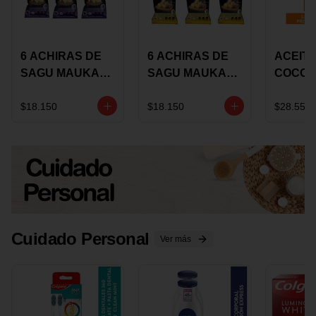
6 ACHIRAS DE
6 ACHIRAS DE
ACEITE
SAGU MAUKA
SAGU MAUKA
COCO
CHIA X 25 GRS
ORIGINAL X 25
KARAV
GRS
150G 
$18.150
$18.150
$28.550
Cuidado Personal
Ver más