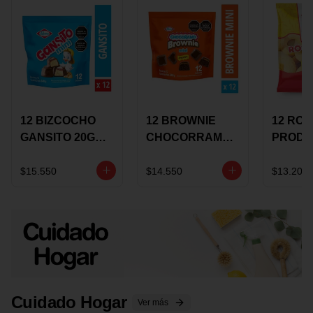
12 BIZCOCHO
12 BROWNIE
12 RO
GANSITO 20G
CHOCORRAMO
PRODU
MINI
AREQUIPE MINI
96 HO
MERMELADA
X 20 GRS
X 15 G
$15.550
$14.550
$13.200
CHOCOLATE
Cuidado Hogar
Ver más