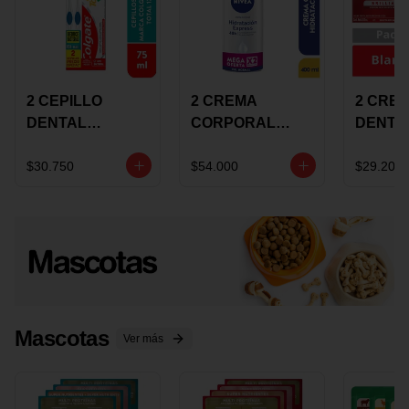
2 CEPILLO
2 CREMA
2 CRE
DENTAL
CORPORAL
DENTA
COLGATE 360
NIVEA
COLGA
+CREMA
EXPRESS
LUMIN
$30.750
$54.000
$29.200
DENTAL TOTAL
HYDRATION
WHITE 
12 75ML
400ML MEGA
ECONO
OFERTA
Mascotas
Ver más