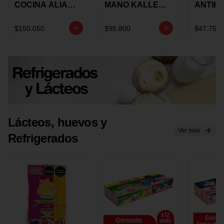
COCINA ALIADA
MANO KALLEY
ANTIH
UNIVERSAL X 4
5
E IMUS
PIEZAS
VELOCIDADES
TAPA 
$150.050
$95.800
$47.750
X 1 UND
12 CM 
Lácteos, huevos y
Ver más
Refrigerados