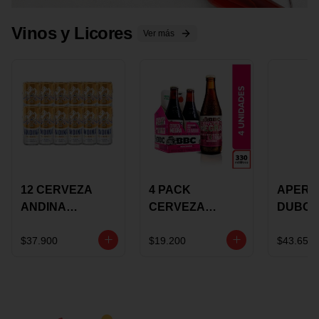
Vinos y Licores
Ver más
12 CERVEZA
4 PACK
APERIT
ANDINA
CERVEZA
DUBON
DORADA 473ML
ROSADA 330ML
375 ML
LATON
ROSE BBC
VINO
$37.900
$19.200
$43.650