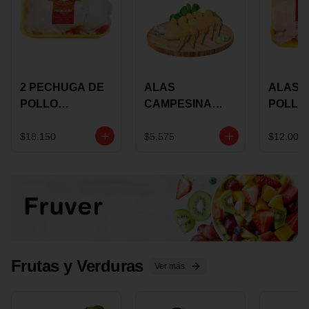
2 PECHUGA DE
ALAS
ALAS 
POLLO
CAMPESINA
POLLO
BUCANERO
CON
PAULA
MARINADA X
COSTILLAR A
MARIN
$18.150
$5.575
$12.000
KILO
GRANEL X LB
KILO
Frutas y Verduras
Ver más