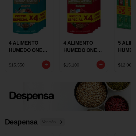
4 ALIMENTO
4 ALIMENTO
5 ALIM
HUMEDO ONE
HUMEDO ONE
HUMED
CAT SURTIDO X
DOT SURTIDO X
CHOW
85 GRS
85 GRS
ADULT
$15.550
$15.100
$12.000
ADULTOS
ADULTOS
SURTID
PRECI
ESPEC
Despensa
Ver más