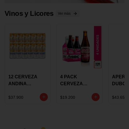
Vinos y Licores
Ver más
12 CERVEZA
4 PACK
APERIT
ANDINA
CERVEZA
DUBON
DORADA 473ML
ROSADA 330ML
375 ML
LATON
ROSE BBC
VINO
$37.900
$19.200
$43.650