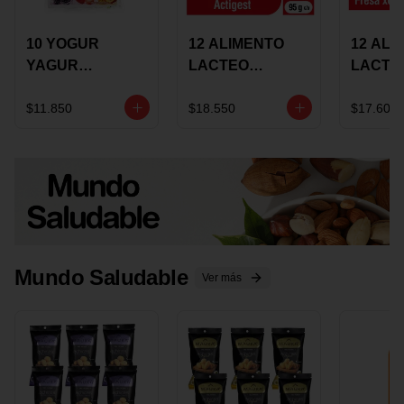
10 YOGUR
12 ALIMENTO
12 ALI
YAGUR
LACTEO
LACTE
COLANTA
CUCHAREABLE
FORTIK
150ML SURTIDO
ALQUERIA
ALQUE
$11.850
$18.550
$17.600
ACTIGEST 100G
CREMO
SURTIDO
95G SU
Mundo Saludable
Ver más