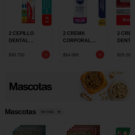
2 CEPILLO
2 CREMA
2 CRE
DENTAL
CORPORAL
DENTA
COLGATE 360
NIVEA
COLGA
+CREMA
EXPRESS
LUMIN
$30.750
$54.000
$29.200
DENTAL TOTAL
HYDRATION
WHITE 
12 75ML
400ML MEGA
ECONO
OFERTA
Mascotas
Ver más