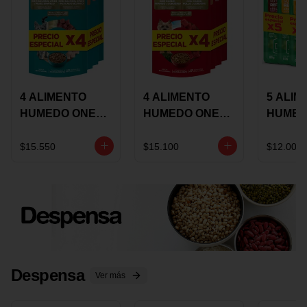
4 ALIMENTO
4 ALIMENTO
5 ALIM
HUMEDO ONE
HUMEDO ONE
HUMED
CAT SURTIDO X
DOT SURTIDO X
CHOW
85 GRS
85 GRS
ADULT
$15.550
$15.100
$12.000
ADULTOS
ADULTOS
SURTID
PRECI
ESPEC
Despensa
Ver más