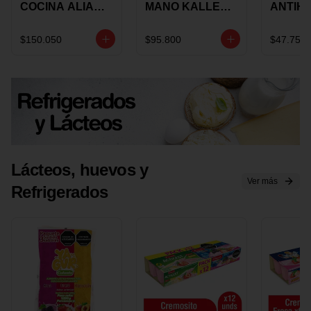
COCINA ALIADA
MANO KALLEY
ANTIH
UNIVERSAL X 4
5
E IMUS
PIEZAS
VELOCIDADES
TAPA 
$150.050
$95.800
$47.750
X 1 UND
12 CM 
Lácteos, huevos y
Ver más
Refrigerados