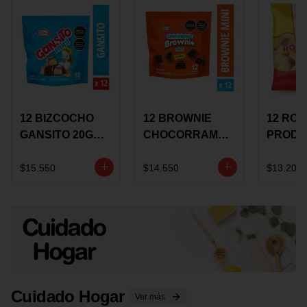
12 BIZCOCHO
12 BROWNIE
12 RO
GANSITO 20G
CHOCORRAMO
PRODU
MINI
AREQUIPE MINI
96 HO
MERMELADA
X 20 GRS
X 15 G
$15.550
$14.550
$13.200
CHOCOLATE
Cuidado Hogar
Ver más