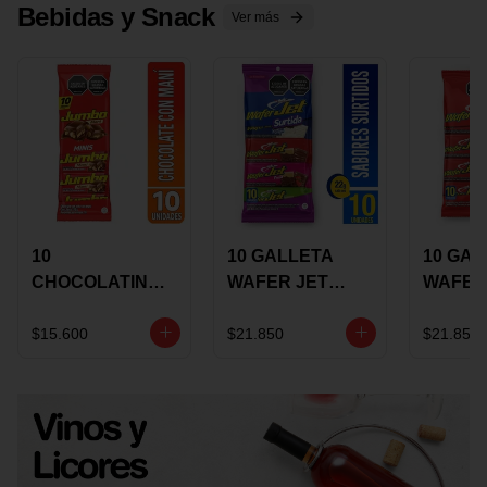
Bebidas y Snack
Ver más
10
10 GALLETA
10 GAL
CHOCOLATINA
WAFER JET
WAFER
JUMBO MANI X
SURTIDA X 22
VAINIL
17 GRS
GRS
GRS
$15.600
$21.850
$21.850
RECUBIERTA
RECUB
CON
CON
CHOCOLATE
CHOCO