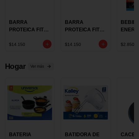
BARRA
BARRA
BEBID
PROTEICA FIT
PROTEICA FIT
ENERG
BAR
BAR COCO X 60
BURN
CHOCOLATE X
GRS
STACK 6
$14.150
$14.150
$2.850
60 GRS
NUTRA
N UVA
Hogar
Ver más
BATERIA
BATIDORA DE
CACER