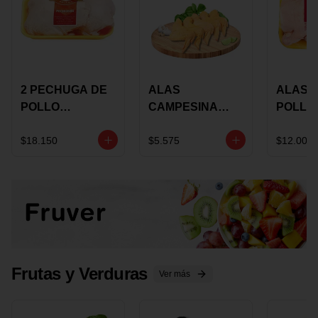
2 PECHUGA DE
ALAS
ALAS 
POLLO
CAMPESINA
POLLO
BUCANERO
CON
PAULA
MARINADA X
COSTILLAR A
MARIN
$18.150
$5.575
$12.000
KILO
GRANEL X LB
KILO
Frutas y Verduras
Ver más