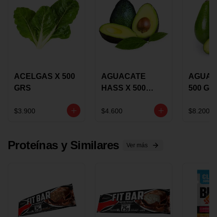
ACELGAS X 500
AGUACATE
AGUAC
GRS
HASS X 500
500 GR
GRS
$3.900
$4.600
$8.200
Proteínas y Similares
Ver más