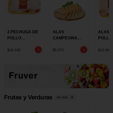
2 PECHUGA DE
ALAS
ALAS 
POLLO
CAMPESINA
POLLO
BUCANERO
CON
PAULA
MARINADA X
COSTILLAR A
MARIN
$18.150
$5.575
$12.000
KILO
GRANEL X LB
KILO
Frutas y Verduras
Ver más