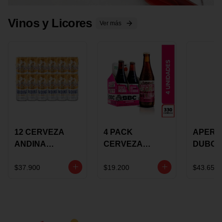
Vinos y Licores
Ver más
12 CERVEZA
4 PACK
APERIT
ANDINA
CERVEZA
DUBON
DORADA 473ML
ROSADA 330ML
375 ML
LATON
ROSE BBC
VINO
$37.900
$19.200
$43.650