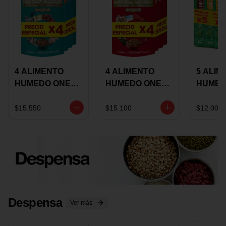
4 ALIMENTO
4 ALIMENTO
5 ALIM
HUMEDO ONE
HUMEDO ONE
HUMED
CAT SURTIDO X
DOT SURTIDO X
CHOW
85 GRS
85 GRS
ADULT
$15.550
$15.100
$12.000
ADULTOS
ADULTOS
SURTID
PRECI
ESPEC
Despensa
Ver más