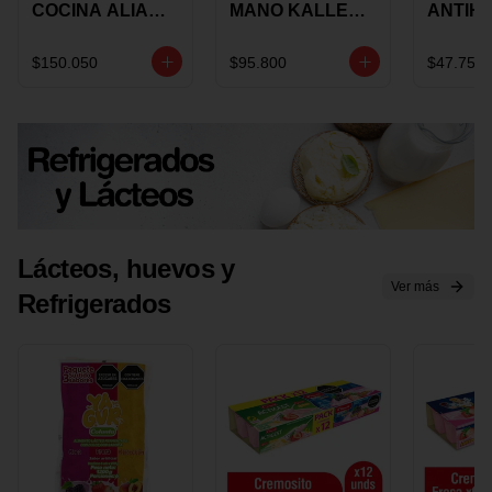
COCINA ALIADA
MANO KALLEY
ANTIH
UNIVERSAL X 4
5
E IMUS
PIEZAS
VELOCIDADES
TAPA 
$150.050
$95.800
$47.750
X 1 UND
12 CM 
Lácteos, huevos y
Ver más
Refrigerados