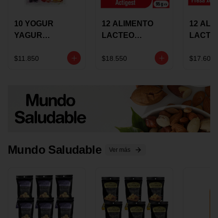
10 YOGUR
12 ALIMENTO
12 ALI
YAGUR
LACTEO
LACTE
COLANTA
CUCHAREABLE
FORTIK
150ML SURTIDO
ALQUERIA
ALQUE
$11.850
$18.550
$17.600
ACTIGEST 100G
CREMO
SURTIDO
95G SU
Mundo Saludable
Ver más