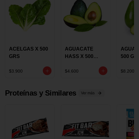
ACELGAS X 500
AGUACATE
AGUAC
GRS
HASS X 500
500 GR
GRS
$3.900
$4.600
$8.200
Proteínas y Similares
Ver más