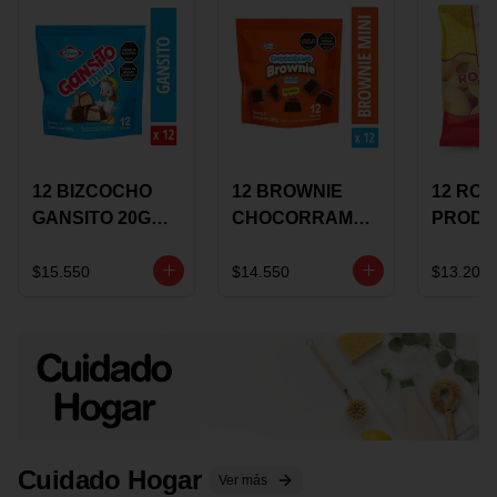
12 BIZCOCHO
12 BROWNIE
12 RO
GANSITO 20G
CHOCORRAMO
PRODU
MINI
AREQUIPE MINI
96 HO
MERMELADA
X 20 GRS
X 15 G
$15.550
$14.550
$13.200
CHOCOLATE
Cuidado Hogar
Ver más