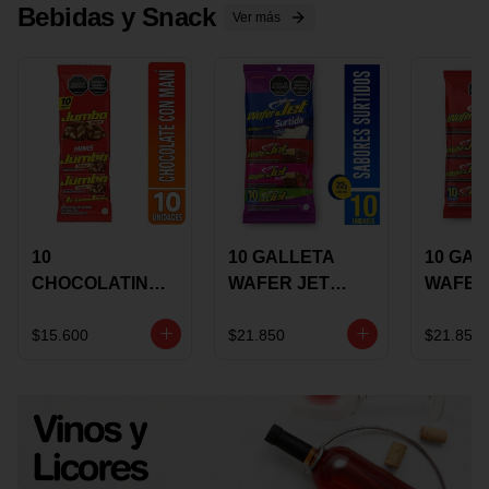
Bebidas y Snack
Ver más
10
10 GALLETA
10 GAL
CHOCOLATINA
WAFER JET
WAFER
JUMBO MANI X
SURTIDA X 22
VAINIL
17 GRS
GRS
GRS
$15.600
$21.850
$21.850
RECUBIERTA
RECUB
CON
CON
CHOCOLATE
CHOCO