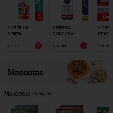
2 CEPILLO
2 CREMA
2 CRE
DENTAL
CORPORAL
DENTA
COLGATE 360
NIVEA
COLGA
+CREMA
EXPRESS
LUMIN
$30.750
$54.000
$29.200
DENTAL TOTAL
HYDRATION
WHITE 
12 75ML
400ML MEGA
ECONO
OFERTA
Mascotas
Ver más