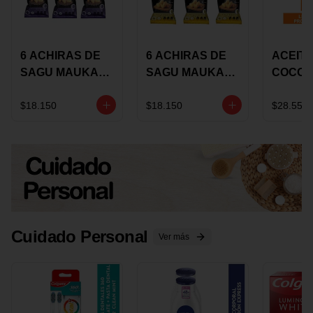
6 ACHIRAS DE
6 ACHIRAS DE
ACEITE
SAGU MAUKA
SAGU MAUKA
COCO
CHIA X 25 GRS
ORIGINAL X 25
KARAV
GRS
150G 
$18.150
$18.150
$28.550
Cuidado Personal
Ver más