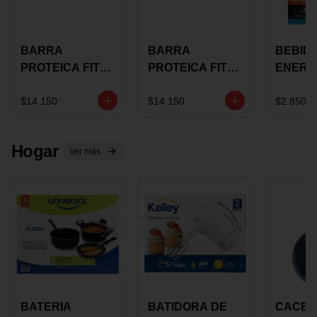
BARRA
BARRA
BEBID
PROTEICA FIT
PROTEICA FIT
ENERG
BAR
BAR COCO X 60
BURN
CHOCOLATE X
GRS
STACK 6
$14.150
$14.150
$2.850
60 GRS
NUTRA
N UVA
Hogar
Ver más
BATERIA
BATIDORA DE
CACER