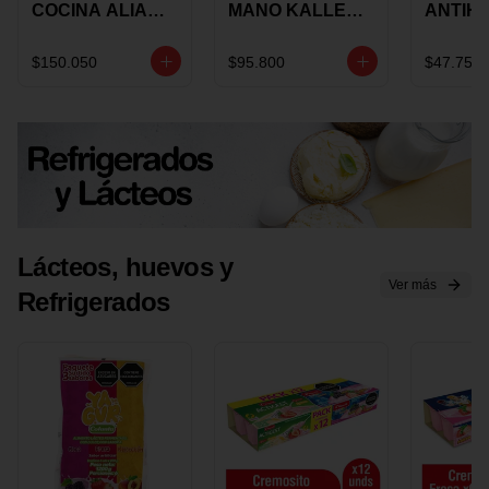
COCINA ALIADA
MANO KALLEY
ANTIH
UNIVERSAL X 4
5
E IMUS
PIEZAS
VELOCIDADES
TAPA 
$150.050
$95.800
$47.750
X 1 UND
12 CM 
Lácteos, huevos y
Ver más
Refrigerados