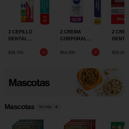
2 CEPILLO
2 CREMA
2 CRE
DENTAL
CORPORAL
DENTA
COLGATE 360
NIVEA
COLGA
+CREMA
EXPRESS
LUMIN
$30.750
$54.000
$29.200
DENTAL TOTAL
HYDRATION
WHITE 
12 75ML
400ML MEGA
ECONO
OFERTA
Mascotas
Ver más