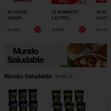
10 YOGUR
12 ALIMENTO
12 ALI
YAGUR
LACTEO
LACTE
COLANTA
CUCHAREABLE
FORTIK
150ML SURTIDO
ALQUERIA
ALQUE
$11.850
$18.550
$17.600
ACTIGEST 100G
CREMO
SURTIDO
95G SU
Mundo Saludable
Ver más