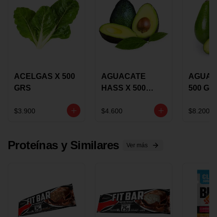
ACELGAS X 500
AGUACATE
AGUAC
GRS
HASS X 500
500 GR
GRS
$3.900
$4.600
$8.200
Proteínas y Similares
Ver más