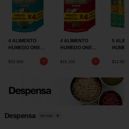
4 ALIMENTO
4 ALIMENTO
5 ALIM
HUMEDO ONE
HUMEDO ONE
HUMED
CAT SURTIDO X
DOT SURTIDO X
CHOW
85 GRS
85 GRS
ADULT
$15.550
$15.100
$12.000
ADULTOS
ADULTOS
SURTID
PRECI
ESPEC
Despensa
Ver más