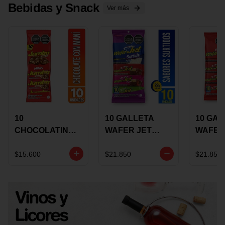
Bebidas y Snack
Ver más
10
10 GALLETA
10 GAL
CHOCOLATINA
WAFER JET
WAFER
JUMBO MANI X
SURTIDA X 22
VAINIL
17 GRS
GRS
GRS
$15.600
$21.850
$21.850
RECUBIERTA
RECUB
CON
CON
CHOCOLATE
CHOCO