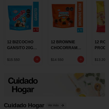
12 BIZCOCHO
12 BROWNIE
12 RO
GANSITO 20G
CHOCORRAMO
PRODU
MINI
AREQUIPE MINI
96 HO
MERMELADA
X 20 GRS
X 15 G
$15.550
$14.550
$13.200
CHOCOLATE
Cuidado Hogar
Ver más