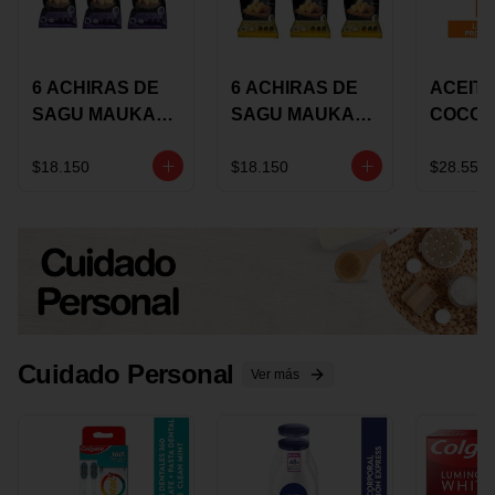
6 ACHIRAS DE
6 ACHIRAS DE
ACEITE
SAGU MAUKA
SAGU MAUKA
COCO
CHIA X 25 GRS
ORIGINAL X 25
KARAV
GRS
150G 
$18.150
$18.150
$28.550
Cuidado Personal
Ver más