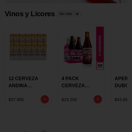
Vinos y Licores
Ver más
12 CERVEZA
4 PACK
APERIT
ANDINA
CERVEZA
DUBON
DORADA 473ML
ROSADA 330ML
375 ML
LATON
ROSE BBC
VINO
$37.900
$19.200
$43.650