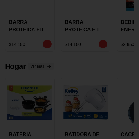
BARRA
BARRA
BEBID
PROTEICA FIT
PROTEICA FIT
ENERG
BAR
BAR COCO X 60
BURN
CHOCOLATE X
GRS
STACK 6
$14.150
$14.150
$2.850
60 GRS
NUTRA
N UVA
Hogar
Ver más
BATERIA
BATIDORA DE
CACER