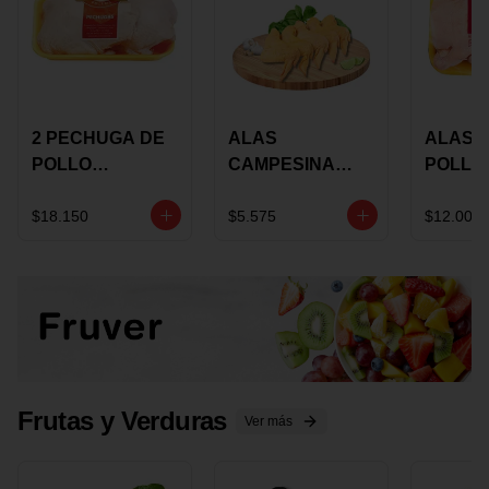
2 PECHUGA DE
ALAS
ALAS 
POLLO
CAMPESINA
POLLO
BUCANERO
CON
PAULA
MARINADA X
COSTILLAR A
MARIN
$18.150
$5.575
$12.000
KILO
GRANEL X LB
KILO
Frutas y Verduras
Ver más