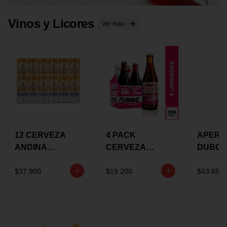
Vinos y Licores
Ver más
12 CERVEZA
4 PACK
APERIT
ANDINA
CERVEZA
DUBON
DORADA 473ML
ROSADA 330ML
375 ML
LATON
ROSE BBC
VINO
$37.900
$19.200
$43.650