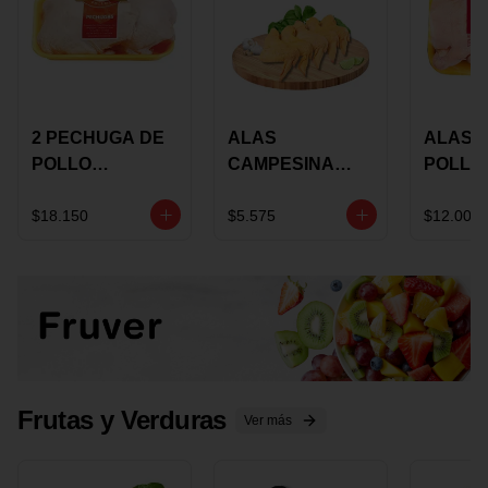
2 PECHUGA DE
ALAS
ALAS 
POLLO
CAMPESINA
POLLO
BUCANERO
CON
PAULA
MARINADA X
COSTILLAR A
MARIN
$18.150
$5.575
$12.000
KILO
GRANEL X LB
KILO
Frutas y Verduras
Ver más