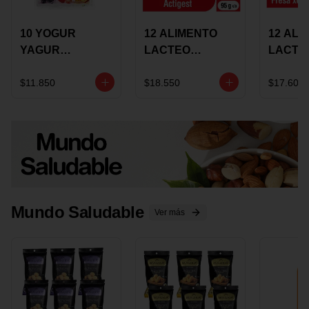
10 YOGUR
12 ALIMENTO
12 ALI
YAGUR
LACTEO
LACTE
COLANTA
CUCHAREABLE
FORTIK
150ML SURTIDO
ALQUERIA
ALQUE
$11.850
$18.550
$17.600
ACTIGEST 100G
CREMO
SURTIDO
95G SU
Mundo Saludable
Ver más