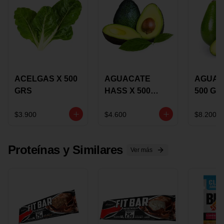
ACELGAS X 500
AGUACATE
AGUAC
GRS
HASS X 500
500 GR
GRS
$3.900
$4.600
$8.200
Proteínas y Similares
Ver más