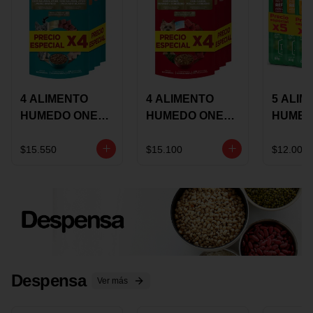
4 ALIMENTO
4 ALIMENTO
5 ALIM
HUMEDO ONE
HUMEDO ONE
HUMED
CAT SURTIDO X
DOT SURTIDO X
CHOW
85 GRS
85 GRS
ADULT
$15.550
$15.100
$12.000
ADULTOS
ADULTOS
SURTID
PRECI
ESPEC
Despensa
Ver más