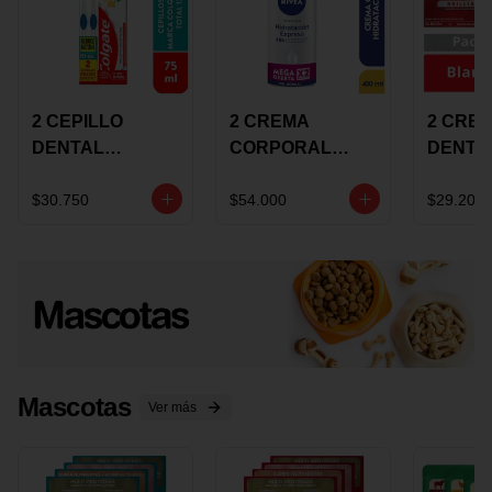
2 CEPILLO
2 CREMA
2 CRE
DENTAL
CORPORAL
DENTA
COLGATE 360
NIVEA
COLGA
+CREMA
EXPRESS
LUMIN
$30.750
$54.000
$29.200
DENTAL TOTAL
HYDRATION
WHITE 
12 75ML
400ML MEGA
ECONO
OFERTA
Mascotas
Ver más