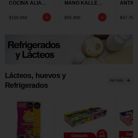
COCINA ALIADA
MANO KALLEY
ANTIH
UNIVERSAL X 4
5
E IMUS
PIEZAS
VELOCIDADES
TAPA 
$150.050
$95.800
$47.750
X 1 UND
12 CM 
Lácteos, huevos y
Ver más
Refrigerados