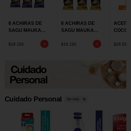
6 ACHIRAS DE
6 ACHIRAS DE
ACEITE
SAGU MAUKA
SAGU MAUKA
COCO
CHIA X 25 GRS
ORIGINAL X 25
KARAV
GRS
150G 
$18.150
$18.150
$28.550
Cuidado Personal
Ver más