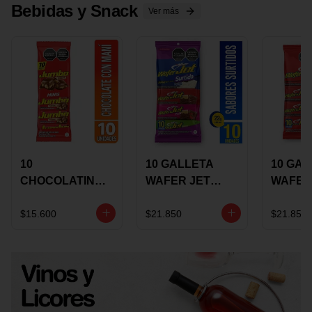
Bebidas y Snack
Ver más
10
10 GALLETA
10 GAL
CHOCOLATINA
WAFER JET
WAFER
JUMBO MANI X
SURTIDA X 22
VAINIL
17 GRS
GRS
GRS
$15.600
$21.850
$21.850
RECUBIERTA
RECUB
CON
CON
CHOCOLATE
CHOCO