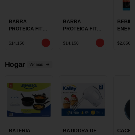
BARRA
BARRA
BEBID
PROTEICA FIT
PROTEICA FIT
ENERG
BAR
BAR COCO X 60
BURN
CHOCOLATE X
GRS
STACK 6
$14.150
$14.150
$2.850
60 GRS
NUTRA
N UVA
Hogar
Ver más
BATERIA
BATIDORA DE
CACER