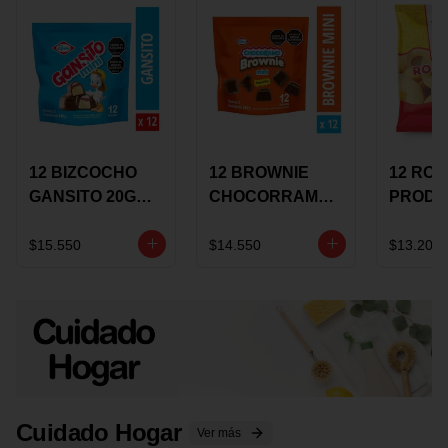
12 BIZCOCHO
12 BROWNIE
12 RO
GANSITO 20G
CHOCORRAMO
PRODU
MINI
AREQUIPE MINI
96 HO
MERMELADA
X 20 GRS
X 15 G
$15.550
$14.550
$13.200
CHOCOLATE
Cuidado Hogar
Ver más