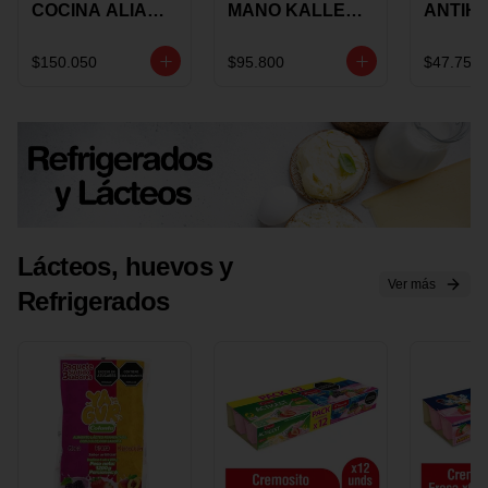
COCINA ALIADA
MANO KALLEY
ANTIH
UNIVERSAL X 4
5
E IMUS
PIEZAS
VELOCIDADES
TAPA 
$150.050
$95.800
$47.750
X 1 UND
12 CM 
Lácteos, huevos y
Ver más
Refrigerados