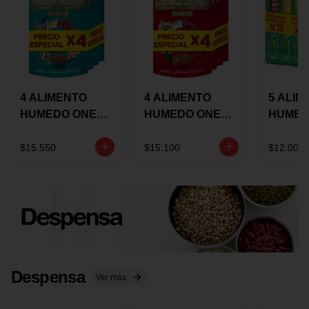
4 ALIMENTO
4 ALIMENTO
5 ALIM
HUMEDO ONE
HUMEDO ONE
HUMED
CAT SURTIDO X
DOT SURTIDO X
CHOW
85 GRS
85 GRS
ADULT
$15.550
$15.100
$12.000
ADULTOS
ADULTOS
SURTID
PRECI
ESPEC
Despensa
Ver más