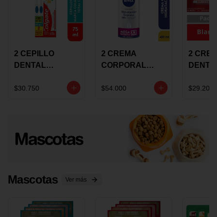
2 CEPILLO
2 CREMA
2 CRE
DENTAL
CORPORAL
DENTA
COLGATE 360
NIVEA
COLGA
+CREMA
EXPRESS
LUMIN
$30.750
$54.000
$29.200
DENTAL TOTAL
HYDRATION
WHITE 
12 75ML
400ML MEGA
ECONO
OFERTA
Mascotas
Ver más