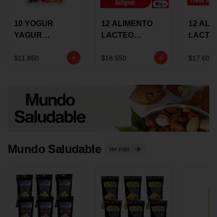
10 YOGUR
12 ALIMENTO
12 ALI
YAGUR
LACTEO
LACTE
COLANTA
CUCHAREABLE
FORTIK
150ML SURTIDO
ALQUERIA
ALQUE
$11.850
$18.550
$17.600
ACTIGEST 100G
CREMO
SURTIDO
95G SU
Mundo Saludable
Ver más