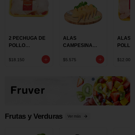
2 PECHUGA DE
ALAS
ALAS 
POLLO
CAMPESINA
POLLO
BUCANERO
CON
PAULA
MARINADA X
COSTILLAR A
MARIN
$18.150
$5.575
$12.000
KILO
GRANEL X LB
KILO
Frutas y Verduras
Ver más