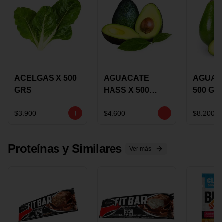
ACELGAS X 500
AGUACATE
AGUAC
GRS
HASS X 500
500 GR
GRS
$3.900
$4.600
$8.200
Proteínas y Similares
Ver más