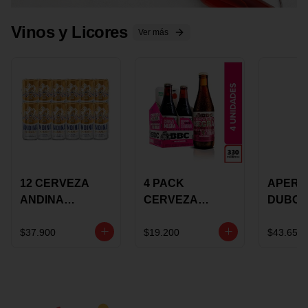
Vinos y Licores
Ver más
12 CERVEZA
4 PACK
APERIT
ANDINA
CERVEZA
DUBON
DORADA 473ML
ROSADA 330ML
375 ML
LATON
ROSE BBC
VINO
$37.900
$19.200
$43.650