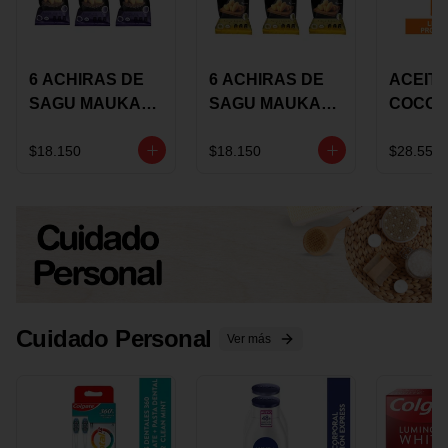
6 ACHIRAS DE
6 ACHIRAS DE
ACEITE
SAGU MAUKA
SAGU MAUKA
COCO
CHIA X 25 GRS
ORIGINAL X 25
KARAV
GRS
150G 
$18.150
$18.150
$28.550
Cuidado Personal
Ver más