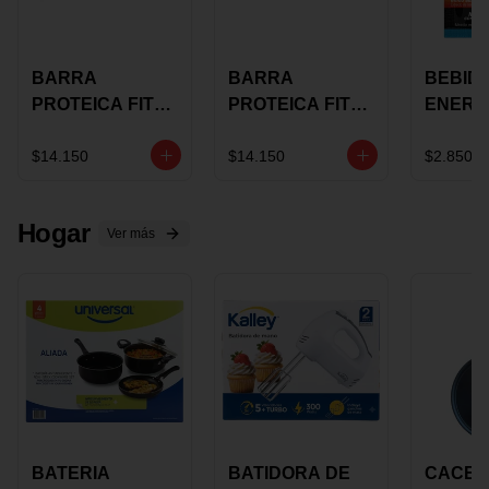
BARRA
BARRA
BEBID
PROTEICA FIT
PROTEICA FIT
ENERG
BAR
BAR COCO X 60
BURN
CHOCOLATE X
GRS
STACK 6
$14.150
$14.150
$2.850
60 GRS
NUTRA
N UVA
Hogar
Ver más
BATERIA
BATIDORA DE
CACER