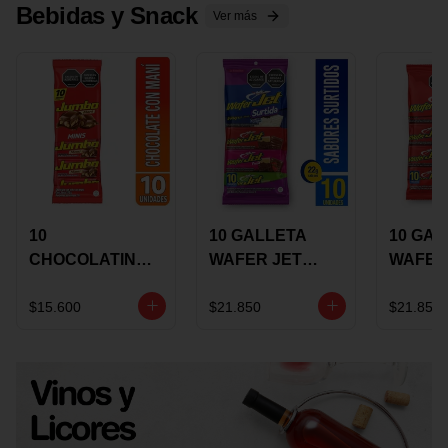
Bebidas y Snack
Ver más
10
10 GALLETA
10 GAL
CHOCOLATINA
WAFER JET
WAFER
JUMBO MANI X
SURTIDA X 22
VAINIL
17 GRS
GRS
GRS
$15.600
$21.850
$21.850
RECUBIERTA
RECUB
CON
CON
CHOCOLATE
CHOCO