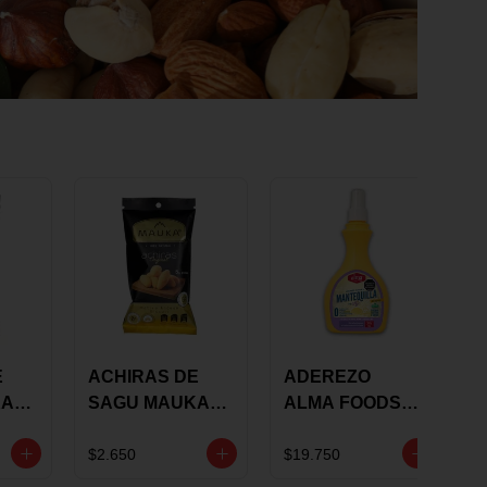
E
ACHIRAS DE
ADEREZO
KA
SAGU MAUKA
ALMA FOODS
RS
ORIGINAL X 25
SABOR A
GRS
MANTEQUILLA
$2.650
$19.750
DE AJO 300GR