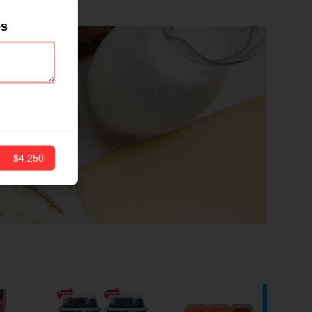
ND
12 CM X 1 UND
es
$4.250