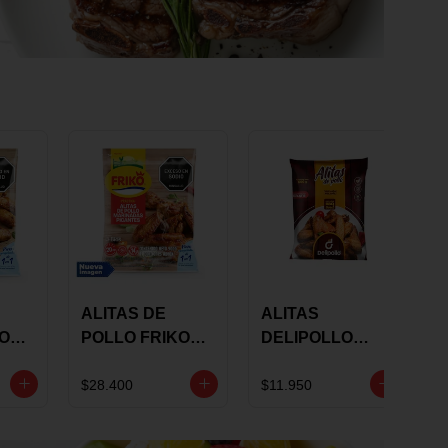
ALITAS DE
ALITAS
KO
POLLO FRIKO
DELIPOLLO
S
MARINADAS
BBQ SWEET X
GRS
PICANTES X 900
600 GRS
$28.400
$11.950
GRS