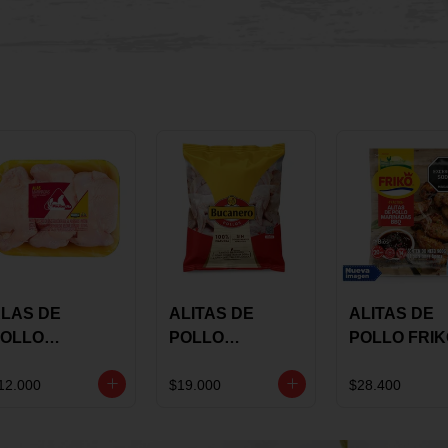
LAS DE
ALITAS DE
ALITAS DE
OLLO
POLLO
POLLO FRI
AULANDIA
BUCANERO
MARINADA
ARINADAS X
MARINADAS X
BBQ X 900 
12.000
$19.000
$28.400
ILO
1300 GRS
BOLSA