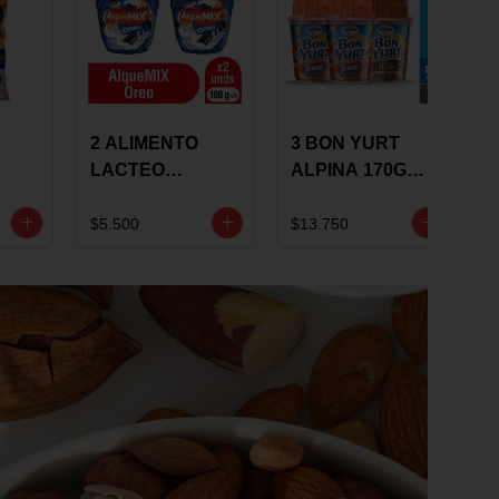
2 ALIMENTO
3 BON YURT
LACTEO
ALPINA 170G
ALQUEMIX
MULTISABOR
0G
ALQUERIA CON
$5.500
$13.750
OREO 100G 10 %
DCTO