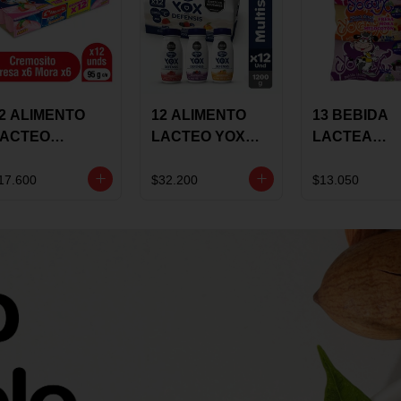
2 ALIMENTO
12 ALIMENTO
13 BEBIDA
LACTEO
LACTEO YOX
LACTEA
ORTIKIDS
DEFENSIS
YOGUIX
LQUERIA
ALPINA 100G
BETANIA 20
17.600
$32.200
$13.050
REMOSINO
MULTISABOR
SURTIDA
5G SURTIDO