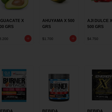
GUACATE X
AHUYAMA X 500
AJI DULCE 
00 GRS
GRS
500 GRS
8.200
$1.700
$4.750
EBIDA
BEBIDA
BEBIDA