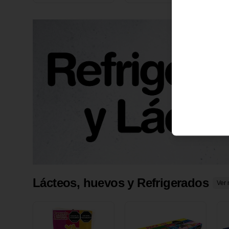
X 1 UND
1
Lácteos, huevos y Refrigerados
Ver