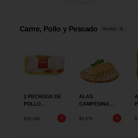
Carne, Pollo y Pescado
Ver más
2 PECHUGA DE
ALAS
A
POLLO
CAMPESINA
P
BUCANERO
CON
P
MARINADA X
COSTILLAR A
M
$18.150
$5.575
$
KILO
GRANEL X LB
K