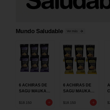
Mundo Saludable
Ver más
6 ACHIRAS DE
6 ACHIRAS DE
A
SAGU MAUKA
SAGU MAUKA
CHIA X 25 GRS
ORIGINAL X 25
GRS
1
$18.150
$18.150
$