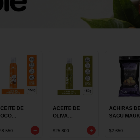
CEITE DE
ACEITE DE
ACHIRAS D
COCO
OLIVA
SAGU MAU
KARAVANSAY
KARAVANSAY
CHIA X 25 G
50G SPRAY
SPRAY 150G
28.550
$25.800
$2.650
EXTRA VIRGEN