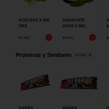
ACELGAS X 500
AGUACATE
A
GRS
HASS X 500
5
GRS
$3.900
$4.600
$
Proteínas y Similares
Ver más
BARRA
BARRA
B