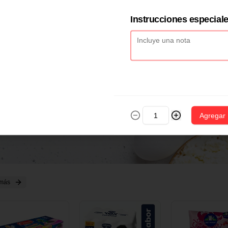
2 CM X 1 UND
14 CM X 1 UND
18 CM X 1 U
Instrucciones especial
Agregar
 más