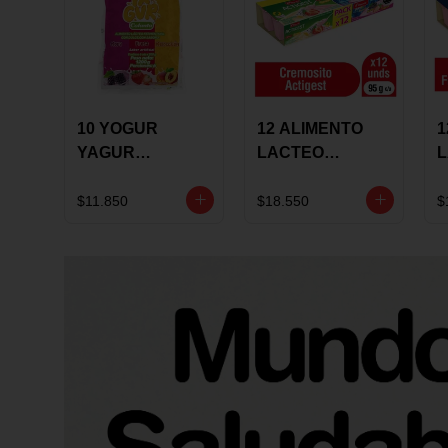
10 YOGUR
12 ALIMENTO
1
YAGUR
LACTEO
COLANTA
CUCHAREABLE
F
150ML SURTIDO
ALQUERIA
A
$11.850
$18.550
$
ACTIGEST 100G
C
SURTIDO
9