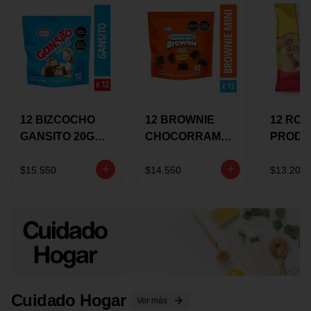
12 BIZCOCHO
12 BROWNIE
12 RO
GANSITO 20G
CHOCORRAMO
PRODU
MINI
AREQUIPE MINI
96 HO
MERMELADA
X 20 GRS
X 15 G
$15.550
$14.550
$13.200
CHOCOLATE
Cuidado Hogar
Ver más