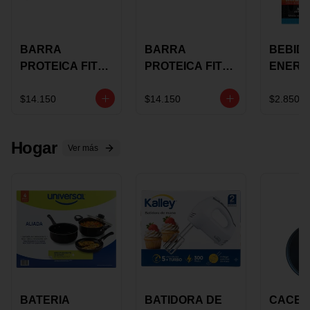
BARRA
BARRA
BEBID
PROTEICA FIT
PROTEICA FIT
ENERG
BAR
BAR COCO X 60
BURN
CHOCOLATE X
GRS
STACK 6
$14.150
$14.150
$2.850
60 GRS
NUTRA
N UVA
Hogar
Ver más
BATERIA
BATIDORA DE
CACER