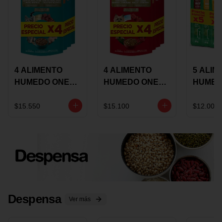
4 ALIMENTO
4 ALIMENTO
5 ALIM
HUMEDO ONE
HUMEDO ONE
HUMED
CAT SURTIDO X
DOT SURTIDO X
CHOW
85 GRS
85 GRS
ADULT
$15.550
$15.100
$12.000
ADULTOS
ADULTOS
SURTID
PRECI
ESPEC
Despensa
Ver más