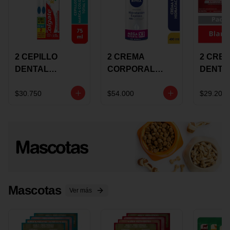
2 CEPILLO
2 CREMA
2 CRE
DENTAL
CORPORAL
DENTA
COLGATE 360
NIVEA
COLGA
+CREMA
EXPRESS
LUMIN
$30.750
$54.000
$29.200
DENTAL TOTAL
HYDRATION
WHITE 
12 75ML
400ML MEGA
ECONO
OFERTA
Mascotas
Ver más