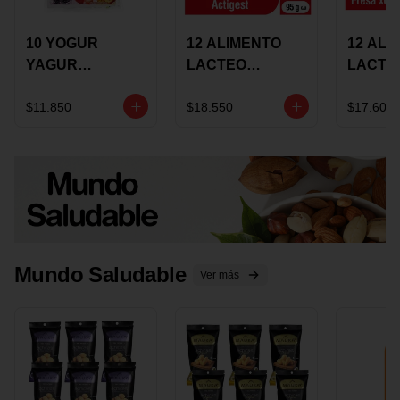
10 YOGUR
12 ALIMENTO
12 ALI
YAGUR
LACTEO
LACTE
COLANTA
CUCHAREABLE
FORTIK
150ML SURTIDO
ALQUERIA
ALQUE
$11.850
$18.550
$17.600
ACTIGEST 100G
CREMO
SURTIDO
95G SU
Mundo Saludable
Ver más