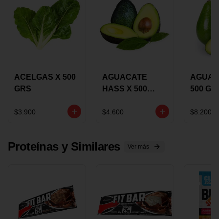
ACELGAS X 500
AGUACATE
AGUAC
GRS
HASS X 500
500 GR
GRS
$3.900
$4.600
$8.200
Proteínas y Similares
Ver más