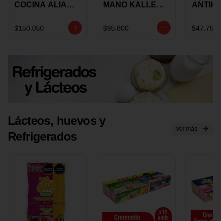
COCINA ALIADA
MANO KALLEY
ANTIH
UNIVERSAL X 4
5
E IMUS
PIEZAS
VELOCIDADES
TAPA 
$150.050
$95.800
$47.750
X 1 UND
12 CM 
Lácteos, huevos y
Ver más
Refrigerados