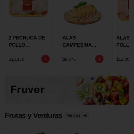
2 PECHUGA DE
ALAS
ALAS 
POLLO
CAMPESINA
POLLO
BUCANERO
CON
PAULA
MARINADA X
COSTILLAR A
MARIN
$18.150
$5.575
$12.000
KILO
GRANEL X LB
KILO
Frutas y Verduras
Ver más