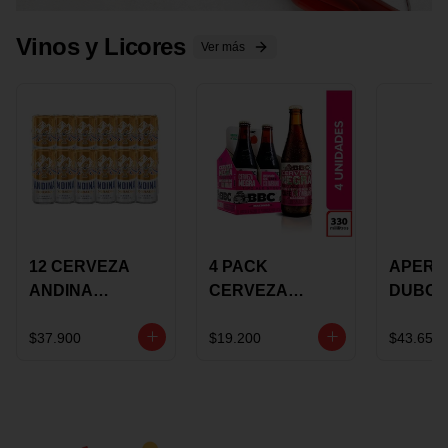
Vinos y Licores
Ver más
12 CERVEZA
4 PACK
APERIT
ANDINA
CERVEZA
DUBON
DORADA 473ML
ROSADA 330ML
375 ML
LATON
ROSE BBC
VINO
$37.900
$19.200
$43.650