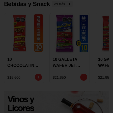
Bebidas y Snack
Ver más
10
10 GALLETA
10 GAL
CHOCOLATINA
WAFER JET
WAFER
JUMBO MANI X
SURTIDA X 22
VAINIL
17 GRS
GRS
GRS
$15.600
$21.850
$21.850
RECUBIERTA
RECUB
CON
CON
CHOCOLATE
CHOCO