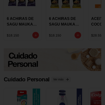
6 ACHIRAS DE
6 ACHIRAS DE
ACEITE
SAGU MAUKA
SAGU MAUKA
COCO
CHIA X 25 GRS
ORIGINAL X 25
KARAV
GRS
150G 
$18.150
$18.150
$28.550
Cuidado Personal
Ver más