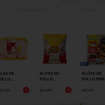
LAS DE
ALITAS DE
ALITAS DE
OLLO
POLLO
POLLO FRI
AULANDIA
BUCANERO
MARINADA
ARINADAS X
MARINADAS X
BBQ X 900 
12.000
$19.000
$28.400
ILO
1300 GRS
BOLSA