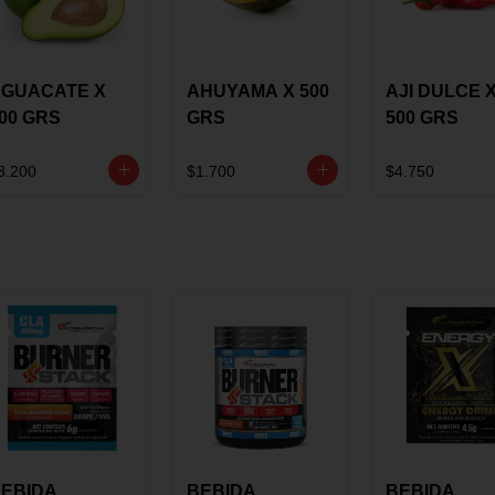
GUACATE X
AHUYAMA X 500
AJI DULCE 
00 GRS
GRS
500 GRS
8.200
$1.700
$4.750
EBIDA
BEBIDA
BEBIDA