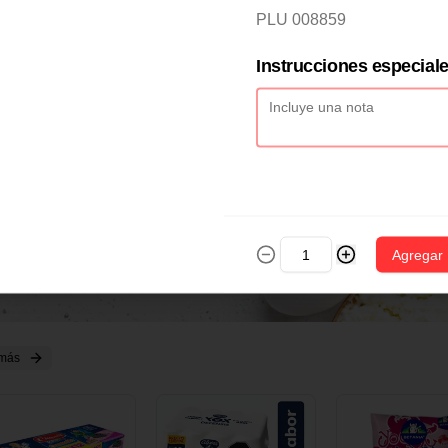
2 CM X 1 UND
14 CM X 1 UND
18 CM X 1 U
PLU 008859
Instrucciones especial
Agregar
 más