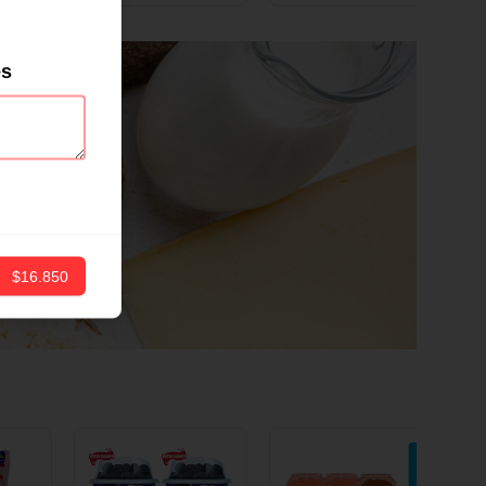
ND
12 CM X 1 UND
es
$16.850