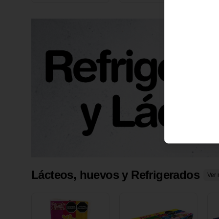
X 1 UND
1
Lácteos, huevos y Refrigerados
Ver