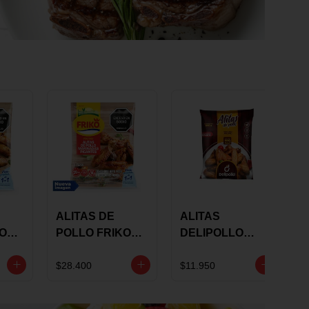
ALITAS DE
ALITAS
KO
POLLO FRIKO
DELIPOLLO
S
MARINADAS
BBQ SWEET X
GRS
PICANTES X 900
600 GRS
$28.400
$11.950
GRS