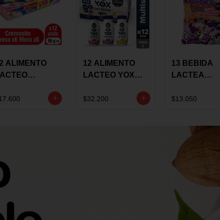
2 ALIMENTO
12 ALIMENTO
13 BEBIDA
LACTEO
LACTEO YOX
LACTEA
ORTIKIDS
DEFENSIS
YOGUIX
LQUERIA
ALPINA 100G
BETANIA 20
17.600
$32.200
$13.050
REMOSINO
MULTISABOR
SURTIDA
5G SURTIDO