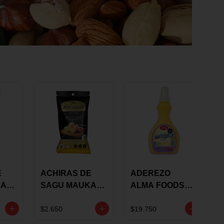
E
ACHIRAS DE
ADEREZO
KA
SAGU MAUKA
ALMA FOODS
RS
ORIGINAL X 25
SABOR A
GRS
MANTEQUILLA
$2.650
$19.750
DE AJO 300GR