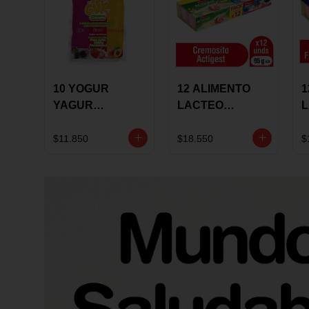
10 YOGUR
12 ALIMENTO
1
YAGUR
LACTEO
COLANTA
CUCHAREABLE
F
150ML SURTIDO
ALQUERIA
A
$11.850
$18.550
$
ACTIGEST 100G
C
SURTIDO
9