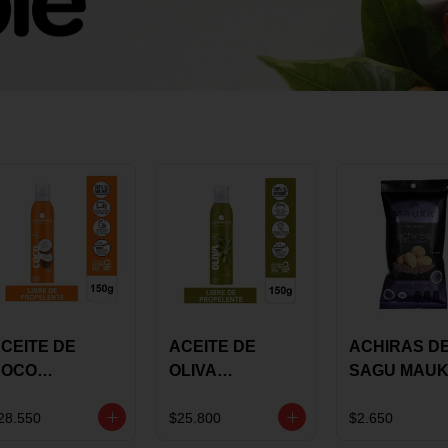
CEITE DE
ACEITE DE
ACHIRAS D
COCO
OLIVA
SAGU MAU
KARAVANSAY
KARAVANSAY
CHIA X 25 G
50G SPRAY
SPRAY 150G
28.550
$25.800
$2.650
EXTRA VIRGEN