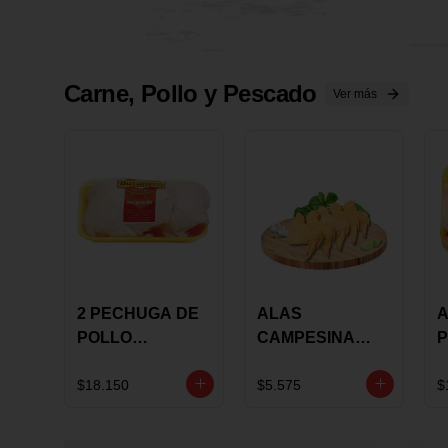
Carne, Pollo y Pescado
Ver más
2 PECHUGA DE
ALAS
A
POLLO
CAMPESINA
P
BUCANERO
CON
P
MARINADA X
COSTILLAR A
M
$18.150
$5.575
$
KILO
GRANEL X LB
K