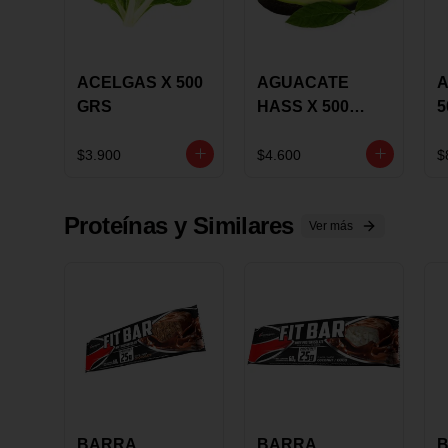
ACELGAS X 500
AGUACATE
A
GRS
HASS X 500
5
GRS
$3.900
$4.600
$
Proteínas y Similares
Ver más
BARRA
BARRA
B