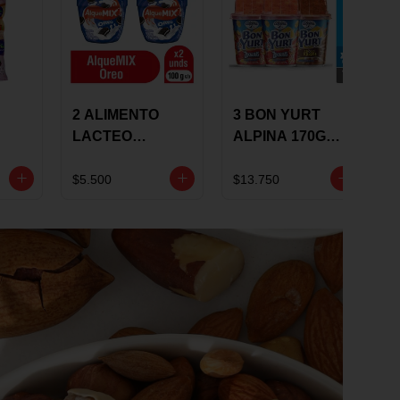
2 ALIMENTO
3 BON YURT
LACTEO
ALPINA 170G
ALQUEMIX
MULTISABOR
0G
ALQUERIA CON
$5.500
$13.750
OREO 100G 10 %
DCTO