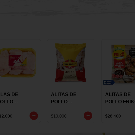
LAS DE
ALITAS DE
ALITAS DE
OLLO
POLLO
POLLO FRI
AULANDIA
BUCANERO
MARINADA
ARINADAS X
MARINADAS X
BBQ X 900 
12.000
$19.000
$28.400
ILO
1300 GRS
BOLSA