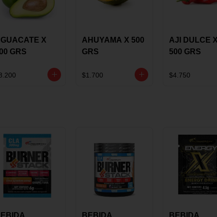
GUACATE X
AHUYAMA X 500
AJI DULCE 
00 GRS
GRS
500 GRS
8.200
$1.700
$4.750
EBIDA
BEBIDA
BEBIDA