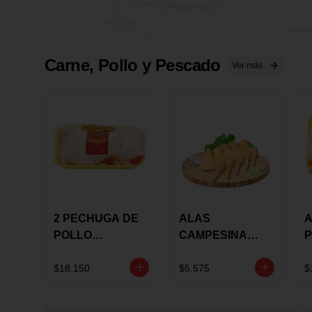
Carne, Pollo y Pescado
Ver más
2 PECHUGA DE
ALAS
A
POLLO
CAMPESINA
P
BUCANERO
CON
P
MARINADA X
COSTILLAR A
M
$18.150
$5.575
$
KILO
GRANEL X LB
K