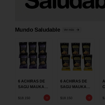
Mundo Saludable
Ver más
6 ACHIRAS DE
6 ACHIRAS DE
A
SAGU MAUKA
SAGU MAUKA
CHIA X 25 GRS
ORIGINAL X 25
GRS
1
$18.150
$18.150
$