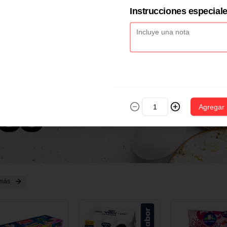
2 CM X 1 UND
14 CM X 1 UND
18 CM X 1 U
Instrucciones especial
Agregar
 más