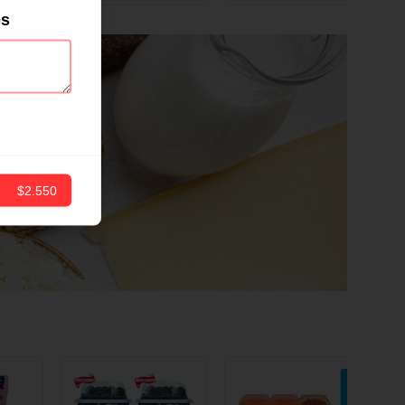
ND
12 CM X 1 UND
es
$2.550