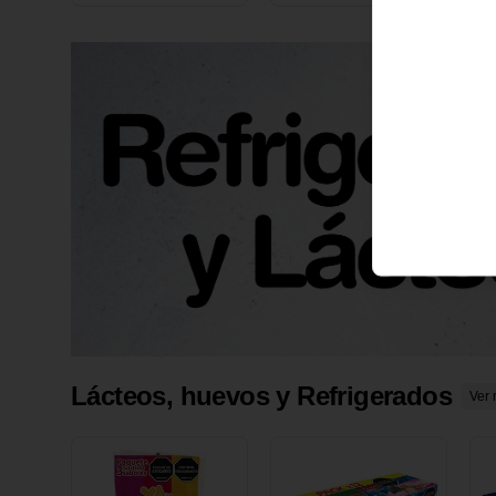
X 1 UND
1
Lácteos, huevos y Refrigerados
Ver