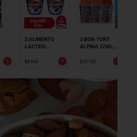
2 ALIMENTO
3 BON YURT
LACTEO
ALPINA 170G
ALQUEMIX
MULTISABOR
0G
ALQUERIA CON
$5.500
$13.750
OREO 100G 10 %
DCTO