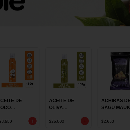
CEITE DE
ACEITE DE
ACHIRAS D
COCO
OLIVA
SAGU MAU
KARAVANSAY
KARAVANSAY
CHIA X 25 G
50G SPRAY
SPRAY 150G
28.550
$25.800
$2.650
EXTRA VIRGEN