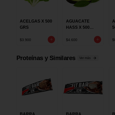
ACELGAS X 500
AGUACATE
A
GRS
HASS X 500
5
GRS
$3.900
$4.600
$
Proteínas y Similares
Ver más
BARRA
BARRA
B