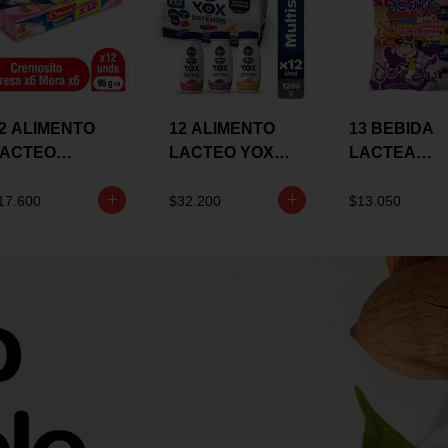
2 ALIMENTO
12 ALIMENTO
13 BEBIDA
LACTEO
LACTEO YOX
LACTEA
ORTIKIDS
DEFENSIS
YOGUIX
LQUERIA
ALPINA 100G
BETANIA 20
17.600
$32.200
$13.050
REMOSINO
MULTISABOR
SURTIDA
5G SURTIDO