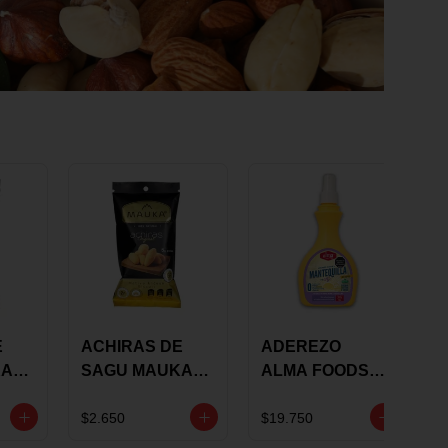
E
ACHIRAS DE
ADEREZO
KA
SAGU MAUKA
ALMA FOODS
RS
ORIGINAL X 25
SABOR A
GRS
MANTEQUILLA
$2.650
$19.750
DE AJO 300GR