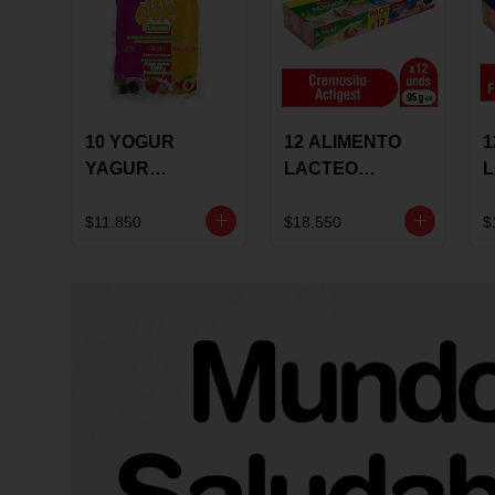
10 YOGUR
12 ALIMENTO
1
YAGUR
LACTEO
COLANTA
CUCHAREABLE
F
150ML SURTIDO
ALQUERIA
A
$11.850
$18.550
$
ACTIGEST 100G
C
SURTIDO
9