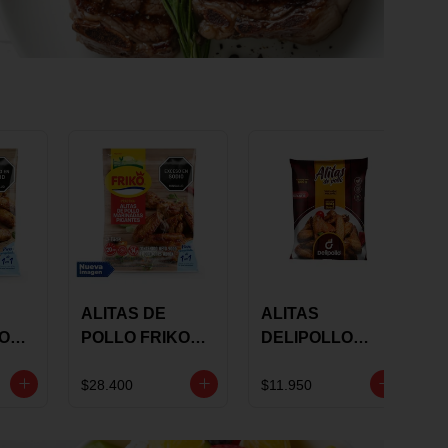
ALITAS DE
ALITAS
KO
POLLO FRIKO
DELIPOLLO
S
MARINADAS
BBQ SWEET X
GRS
PICANTES X 900
600 GRS
$28.400
$11.950
GRS