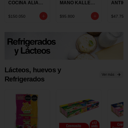
COCINA ALIADA
MANO KALLEY
ANTIH
UNIVERSAL X 4
5
E IMUS
PIEZAS
VELOCIDADES
TAPA 
$150.050
$95.800
$47.750
X 1 UND
12 CM 
Lácteos, huevos y
Ver más
Refrigerados