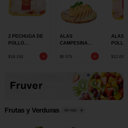
2 PECHUGA DE
ALAS
ALAS 
POLLO
CAMPESINA
POLLO
BUCANERO
CON
PAULA
MARINADA X
COSTILLAR A
MARIN
$18.150
$5.575
$12.000
KILO
GRANEL X LB
KILO
Frutas y Verduras
Ver más