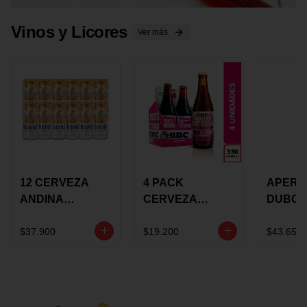
Vinos y Licores
Ver más
12 CERVEZA
4 PACK
APERIT
ANDINA
CERVEZA
DUBON
DORADA 473ML
ROSADA 330ML
375 ML
LATON
ROSE BBC
VINO
$37.900
$19.200
$43.650