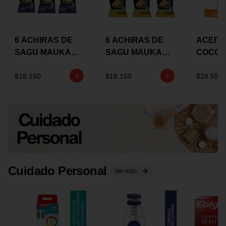
6 ACHIRAS DE
6 ACHIRAS DE
ACEITE
SAGU MAUKA
SAGU MAUKA
COCO
CHIA X 25 GRS
ORIGINAL X 25
KARAV
GRS
150G 
$18.150
$18.150
$28.550
Cuidado Personal
Ver más