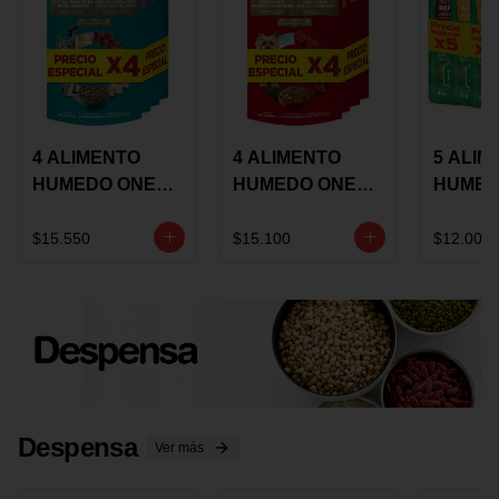
4 ALIMENTO
4 ALIMENTO
5 ALIM
HUMEDO ONE
HUMEDO ONE
HUMED
CAT SURTIDO X
DOT SURTIDO X
CHOW
85 GRS
85 GRS
ADULT
$15.550
$15.100
$12.000
ADULTOS
ADULTOS
SURTID
PRECI
ESPEC
Despensa
Ver más