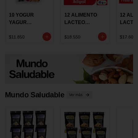
10 YOGUR
12 ALIMENTO
12 ALI
YAGUR
LACTEO
LACTE
COLANTA
CUCHAREABLE
FORTIK
150ML SURTIDO
ALQUERIA
ALQUE
$11.850
$18.550
$17.600
ACTIGEST 100G
CREMO
SURTIDO
95G SU
Mundo Saludable
Ver más