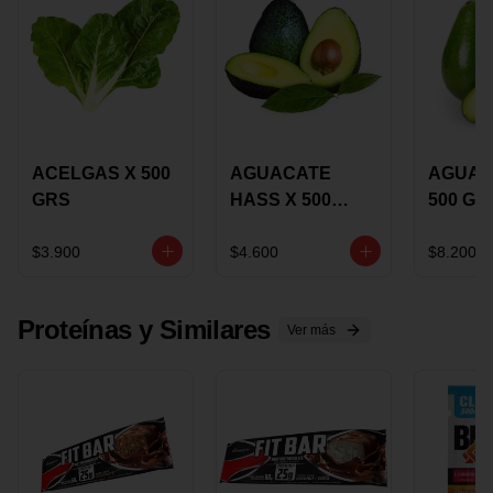
ACELGAS X 500
AGUACATE
AGUAC
GRS
HASS X 500
500 GR
GRS
$3.900
$4.600
$8.200
Proteínas y Similares
Ver más