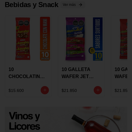
Bebidas y Snack
Ver más
10
10 GALLETA
10 GAL
CHOCOLATINA
WAFER JET
WAFER
JUMBO MANI X
SURTIDA X 22
VAINIL
17 GRS
GRS
GRS
$15.600
$21.850
$21.850
RECUBIERTA
RECUB
CON
CON
CHOCOLATE
CHOCO