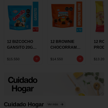
12 BIZCOCHO
12 BROWNIE
12 RO
GANSITO 20G
CHOCORRAMO
PRODU
MINI
AREQUIPE MINI
96 HO
MERMELADA
X 20 GRS
X 15 G
$15.550
$14.550
$13.200
CHOCOLATE
Cuidado Hogar
Ver más