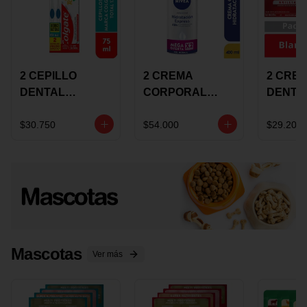
2 CEPILLO
2 CREMA
2 CRE
DENTAL
CORPORAL
DENTA
COLGATE 360
NIVEA
COLGA
+CREMA
EXPRESS
LUMIN
$30.750
$54.000
$29.200
DENTAL TOTAL
HYDRATION
WHITE 
12 75ML
400ML MEGA
ECONO
OFERTA
Mascotas
Ver más