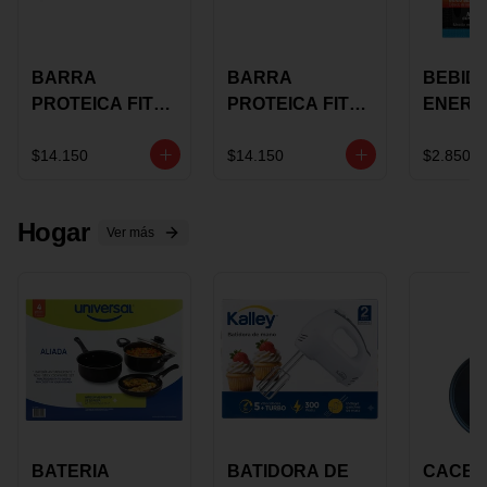
BARRA
BARRA
BEBID
PROTEICA FIT
PROTEICA FIT
ENERG
BAR
BAR COCO X 60
BURN
CHOCOLATE X
GRS
STACK 6
$14.150
$14.150
$2.850
60 GRS
NUTRA
N UVA
Hogar
Ver más
BATERIA
BATIDORA DE
CACER