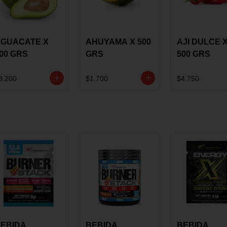
GUACATE X
AHUYAMA X 500
AJI DULCE 
00 GRS
GRS
500 GRS
8.200
$1.700
$4.750
EBIDA
BEBIDA
BEBIDA