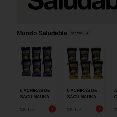
Mundo Saludable
Ver más
6 ACHIRAS DE
6 ACHIRAS DE
A
SAGU MAUKA
SAGU MAUKA
CHIA X 25 GRS
ORIGINAL X 25
GRS
1
$18.150
$18.150
$