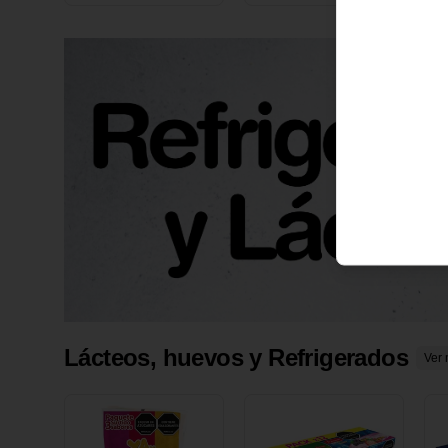
X 1 UND
1
Lácteos, huevos y Refrigerados
Ver