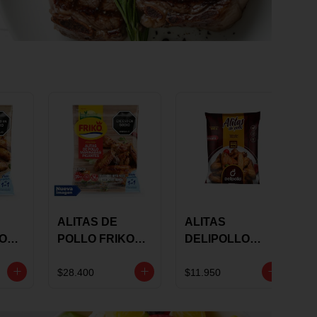
ALITAS DE
ALITAS
KO
POLLO FRIKO
DELIPOLLO
S
MARINADAS
BBQ SWEET X
GRS
PICANTES X 900
600 GRS
$28.400
$11.950
GRS