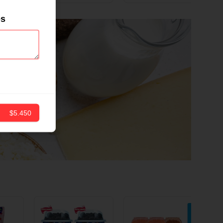
ND
12 CM X 1 UND
es
$5.450