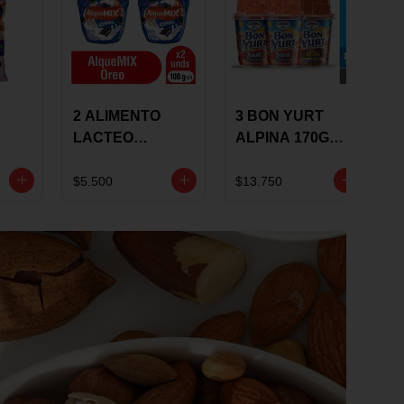
2 ALIMENTO
3 BON YURT
LACTEO
ALPINA 170G
ALQUEMIX
MULTISABOR
0G
ALQUERIA CON
$5.500
$13.750
OREO 100G 10 %
DCTO