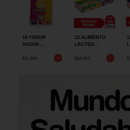
10 YOGUR
12 ALIMENTO
1
YAGUR
LACTEO
COLANTA
CUCHAREABLE
F
150ML SURTIDO
ALQUERIA
A
$11.850
$18.550
$
ACTIGEST 100G
C
SURTIDO
9