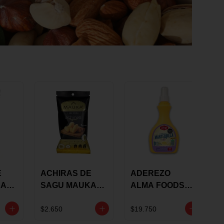
E
ACHIRAS DE
ADEREZO
KA
SAGU MAUKA
ALMA FOODS
RS
ORIGINAL X 25
SABOR A
GRS
MANTEQUILLA
$2.650
$19.750
DE AJO 300GR