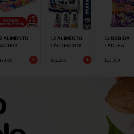
2 ALIMENTO
12 ALIMENTO
13 BEBIDA
LACTEO
LACTEO YOX
LACTEA
ORTIKIDS
DEFENSIS
YOGUIX
LQUERIA
ALPINA 100G
BETANIA 20
17.600
$32.200
$13.050
REMOSINO
MULTISABOR
SURTIDA
5G SURTIDO