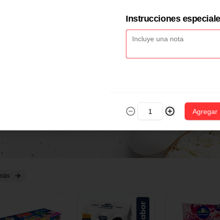
2 CM X 1 UND
14 CM X 1 UND
18 CM X 1 U
Instrucciones especial
Agregar
 más