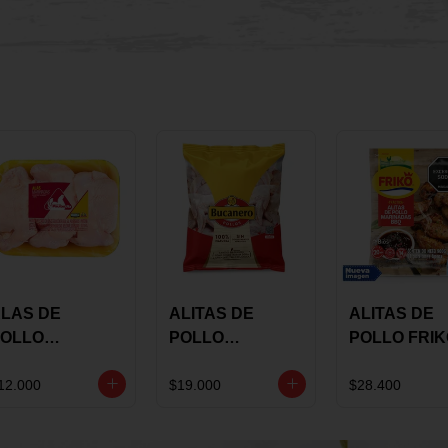
LAS DE
ALITAS DE
ALITAS DE
OLLO
POLLO
POLLO FRI
AULANDIA
BUCANERO
MARINADA
ARINADAS X
MARINADAS X
BBQ X 900 
12.000
$19.000
$28.400
ILO
1300 GRS
BOLSA