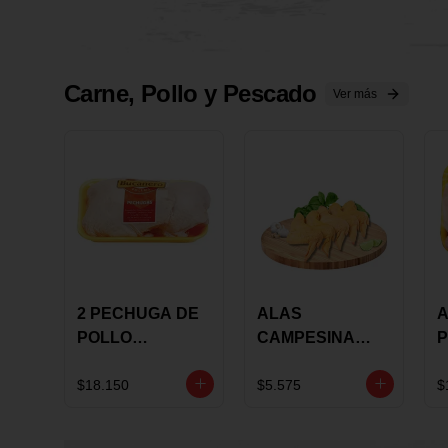
Carne, Pollo y Pescado
Ver más
2 PECHUGA DE
ALAS
A
POLLO
CAMPESINA
P
BUCANERO
CON
P
MARINADA X
COSTILLAR A
M
$18.150
$5.575
$
KILO
GRANEL X LB
K