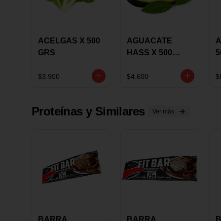
ACELGAS X 500
AGUACATE
A
GRS
HASS X 500
5
GRS
$3.900
$4.600
$
Proteínas y Similares
Ver más
BARRA
BARRA
B