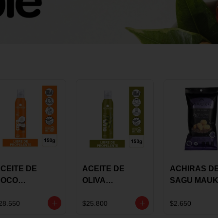
CEITE DE
ACEITE DE
ACHIRAS D
COCO
OLIVA
SAGU MAU
KARAVANSAY
KARAVANSAY
CHIA X 25 G
50G SPRAY
SPRAY 150G
28.550
$25.800
$2.650
EXTRA VIRGEN