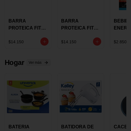
BARRA
BARRA
BEBID
PROTEICA FIT
PROTEICA FIT
ENERG
BAR
BAR COCO X 60
BURN
CHOCOLATE X
GRS
STACK 6
$14.150
$14.150
$2.850
60 GRS
NUTRA
N UVA
Hogar
Ver más
BATERIA
BATIDORA DE
CACER