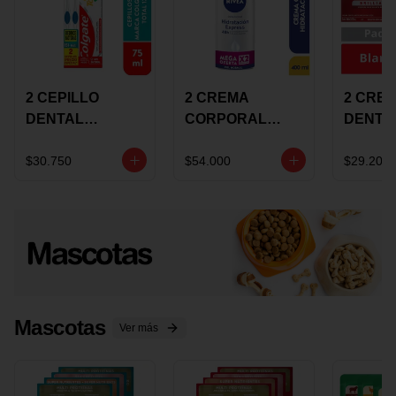
2 CEPILLO
2 CREMA
2 CRE
DENTAL
CORPORAL
DENTA
COLGATE 360
NIVEA
COLGA
+CREMA
EXPRESS
LUMIN
$30.750
$54.000
$29.200
DENTAL TOTAL
HYDRATION
WHITE 
12 75ML
400ML MEGA
ECONO
OFERTA
Mascotas
Ver más