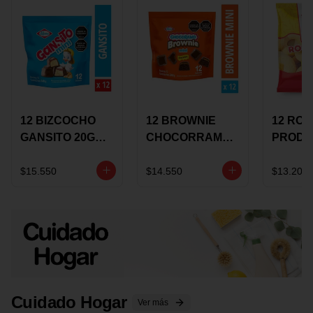
12 BIZCOCHO
12 BROWNIE
12 RO
GANSITO 20G
CHOCORRAMO
PRODU
MINI
AREQUIPE MINI
96 HO
MERMELADA
X 20 GRS
X 15 G
$15.550
$14.550
$13.200
CHOCOLATE
Cuidado Hogar
Ver más