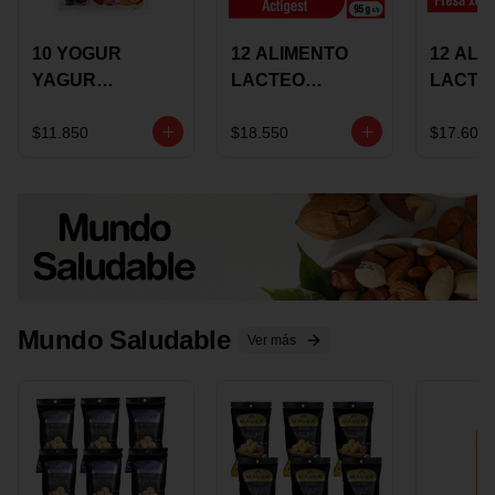
10 YOGUR
12 ALIMENTO
12 ALI
YAGUR
LACTEO
LACTE
COLANTA
CUCHAREABLE
FORTIK
150ML SURTIDO
ALQUERIA
ALQUE
$11.850
$18.550
$17.600
ACTIGEST 100G
CREMO
SURTIDO
95G SU
Mundo Saludable
Ver más