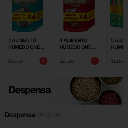
4 ALIMENTO
4 ALIMENTO
5 ALIM
HUMEDO ONE
HUMEDO ONE
HUMED
CAT SURTIDO X
DOT SURTIDO X
CHOW
85 GRS
85 GRS
ADULT
$15.550
$15.100
$12.000
ADULTOS
ADULTOS
SURTID
PRECI
ESPEC
Despensa
Ver más