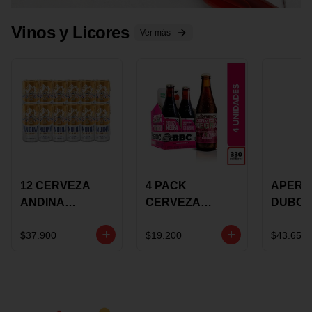
Vinos y Licores
Ver más
12 CERVEZA
4 PACK
APERIT
ANDINA
CERVEZA
DUBON
DORADA 473ML
ROSADA 330ML
375 ML
LATON
ROSE BBC
VINO
$37.900
$19.200
$43.650