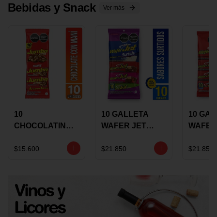
Bebidas y Snack
Ver más
10
10 GALLETA
10 GAL
CHOCOLATINA
WAFER JET
WAFER
JUMBO MANI X
SURTIDA X 22
VAINIL
17 GRS
GRS
GRS
$15.600
$21.850
$21.850
RECUBIERTA
RECUB
CON
CON
CHOCOLATE
CHOCO