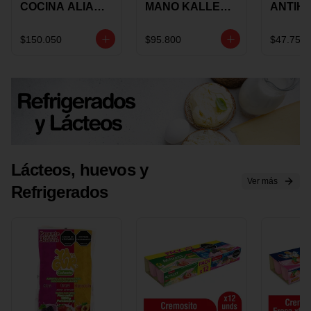
COCINA ALIADA
MANO KALLEY
ANTIH
UNIVERSAL X 4
5
E IMUS
PIEZAS
VELOCIDADES
TAPA 
$150.050
$95.800
$47.750
X 1 UND
12 CM 
Lácteos, huevos y
Ver más
Refrigerados