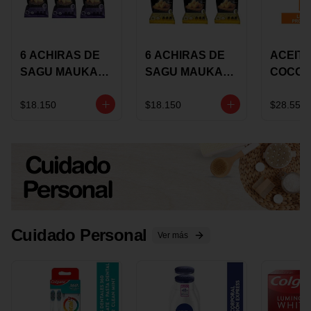
6 ACHIRAS DE
6 ACHIRAS DE
ACEITE
SAGU MAUKA
SAGU MAUKA
COCO
CHIA X 25 GRS
ORIGINAL X 25
KARAV
GRS
150G 
$18.150
$18.150
$28.550
Cuidado Personal
Ver más