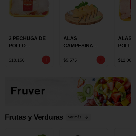
2 PECHUGA DE
ALAS
ALAS 
POLLO
CAMPESINA
POLLO
BUCANERO
CON
PAULA
MARINADA X
COSTILLAR A
MARIN
$18.150
$5.575
$12.000
KILO
GRANEL X LB
KILO
Frutas y Verduras
Ver más