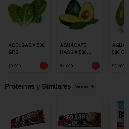
ACELGAS X 500
AGUACATE
AGUAC
GRS
HASS X 500
500 GR
GRS
$3.900
$4.600
$8.200
Proteínas y Similares
Ver más