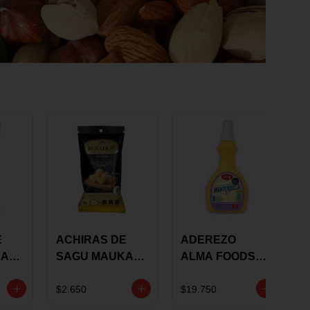
E
ACHIRAS DE
ADEREZO
KA
SAGU MAUKA
ALMA FOODS
RS
ORIGINAL X 25
SABOR A
GRS
MANTEQUILLA
$2.650
$19.750
DE AJO 300GR