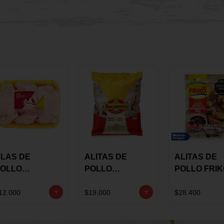
LAS DE
ALITAS DE
ALITAS DE
OLLO
POLLO
POLLO FRI
AULANDIA
BUCANERO
MARINADA
ARINADAS X
MARINADAS X
BBQ X 900 
12.000
$19.000
$28.400
ILO
1300 GRS
BOLSA