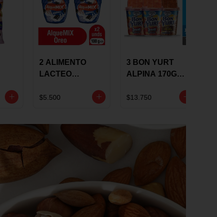
2 ALIMENTO
3 BON YURT
LACTEO
ALPINA 170G
ALQUEMIX
MULTISABOR
0G
ALQUERIA CON
$5.500
$13.750
OREO 100G 10 %
DCTO