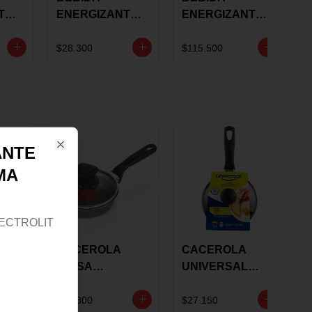
TE
ENERGIZANTE
ENERGIZANTE
ENERGY X
POLVO PRE-
POWERFUL
ENTRENO
$28.300
$115.500
DRINK X 112.5
PUMP NOX-
RES
GRS 25
EDGE SMART
SOBRES+TERM
NUTRITION
O
540G
ANTE
Close
MA
ECTROLIT
CACEROLA
CACEROLA
ENT
IMUSA
UNIVERSAL
N
ANTIADHERENT
ALIADA TAPA
NT
E TAPA VIDRIO
12 CM X 1 UND
$51.800
$27.150