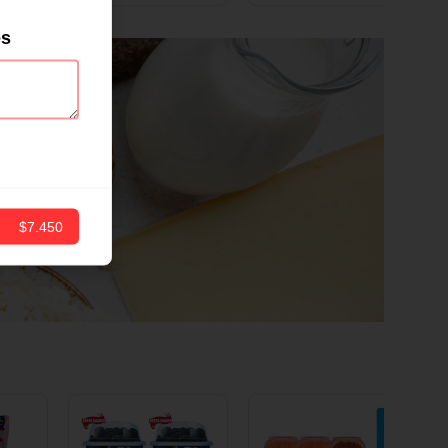
ND
12 CM X 1 UND
es
$7.450