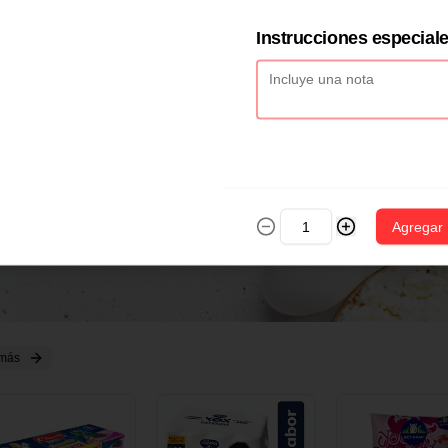
2 CM X 1 UND
14 CM X 1 UND
18 CM X 1 U
Instrucciones especial
Agregar
 más