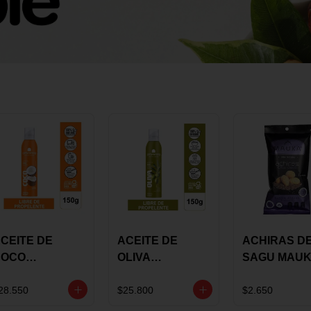
CEITE DE
ACEITE DE
ACHIRAS D
COCO
OLIVA
SAGU MAU
KARAVANSAY
KARAVANSAY
CHIA X 25 G
50G SPRAY
SPRAY 150G
28.550
$25.800
$2.650
EXTRA VIRGEN