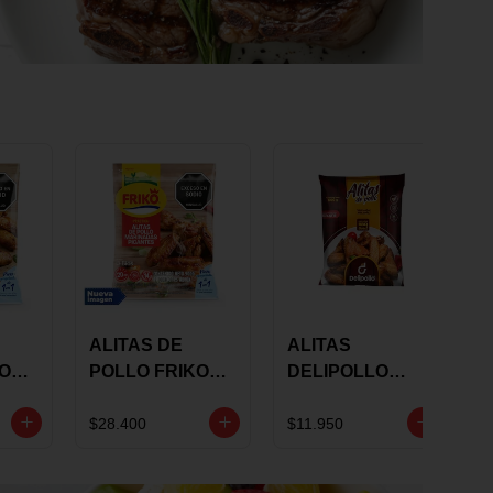
ALITAS DE
ALITAS
KO
POLLO FRIKO
DELIPOLLO
S
MARINADAS
BBQ SWEET X
GRS
PICANTES X 900
600 GRS
$28.400
$11.950
GRS