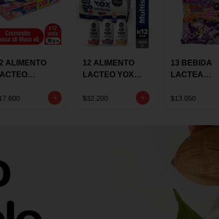
2 ALIMENTO
12 ALIMENTO
13 BEBIDA
LACTEO
LACTEO YOX
LACTEA
ORTIKIDS
DEFENSIS
YOGUIX
LQUERIA
ALPINA 100G
BETANIA 20
17.600
$32.200
$13.050
REMOSINO
MULTISABOR
SURTIDA
5G SURTIDO