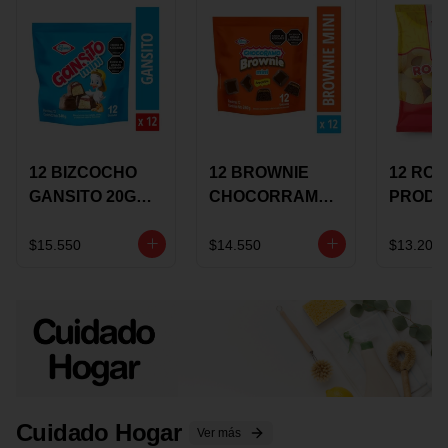
12 BIZCOCHO
12 BROWNIE
12 RO
GANSITO 20G
CHOCORRAMO
PRODU
MINI
AREQUIPE MINI
96 HO
MERMELADA
X 20 GRS
X 15 G
$15.550
$14.550
$13.200
CHOCOLATE
Cuidado Hogar
Ver más