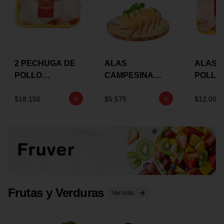
2 PECHUGA DE
ALAS
ALAS 
POLLO
CAMPESINA
POLLO
BUCANERO
CON
PAULA
MARINADA X
COSTILLAR A
MARIN
$18.150
$5.575
$12.000
KILO
GRANEL X LB
KILO
Frutas y Verduras
Ver más