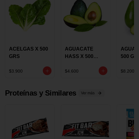
ACELGAS X 500
AGUACATE
AGUAC
GRS
HASS X 500
500 GR
GRS
$3.900
$4.600
$8.200
Proteínas y Similares
Ver más