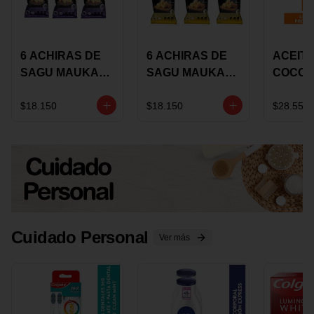
6 ACHIRAS DE
6 ACHIRAS DE
ACEITE
SAGU MAUKA
SAGU MAUKA
COCO
CHIA X 25 GRS
ORIGINAL X 25
KARAV
GRS
150G 
$18.150
$18.150
$28.550
Cuidado Personal
Ver más