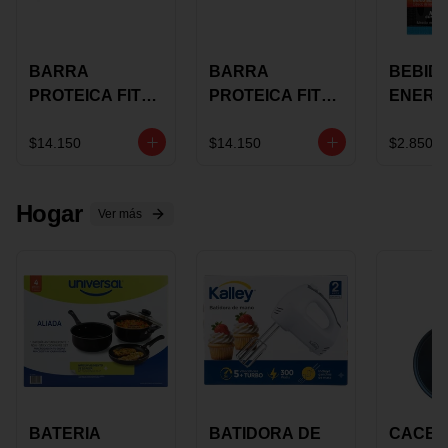
BARRA
BARRA
BEBID
PROTEICA FIT
PROTEICA FIT
ENERG
BAR
BAR COCO X 60
BURN
CHOCOLATE X
GRS
STACK 6
$14.150
$14.150
$2.850
60 GRS
NUTRA
N UVA
Hogar
Ver más
BATERIA
BATIDORA DE
CACER