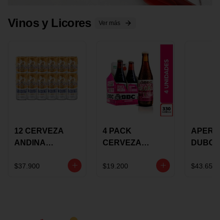
Vinos y Licores
Ver más
12 CERVEZA
4 PACK
APERIT
ANDINA
CERVEZA
DUBON
DORADA 473ML
ROSADA 330ML
375 ML
LATON
ROSE BBC
VINO
$37.900
$19.200
$43.650