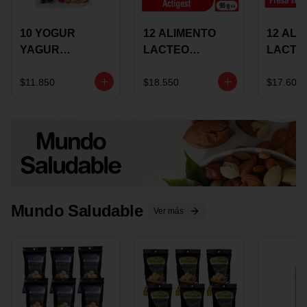
10 YOGUR
12 ALIMENTO
12 ALI
YAGUR
LACTEO
LACTE
COLANTA
CUCHAREABLE
FORTIK
150ML SURTIDO
ALQUERIA
ALQUE
$11.850
$18.550
$17.600
ACTIGEST 100G
CREMO
SURTIDO
95G SU
Mundo Saludable
Ver más