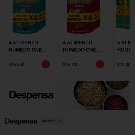
4 ALIMENTO
4 ALIMENTO
5 ALIM
HUMEDO ONE
HUMEDO ONE
HUMED
CAT SURTIDO X
DOT SURTIDO X
CHOW
85 GRS
85 GRS
ADULT
$15.550
$15.100
$12.000
ADULTOS
ADULTOS
SURTID
PRECI
ESPEC
Despensa
Ver más