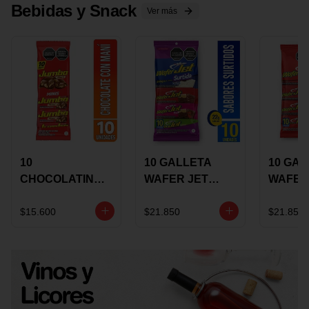
Bebidas y Snack
Ver más
10
10 GALLETA
10 GAL
CHOCOLATINA
WAFER JET
WAFER
JUMBO MANI X
SURTIDA X 22
VAINIL
17 GRS
GRS
GRS
$15.600
$21.850
$21.850
RECUBIERTA
RECUB
CON
CON
CHOCOLATE
CHOCO