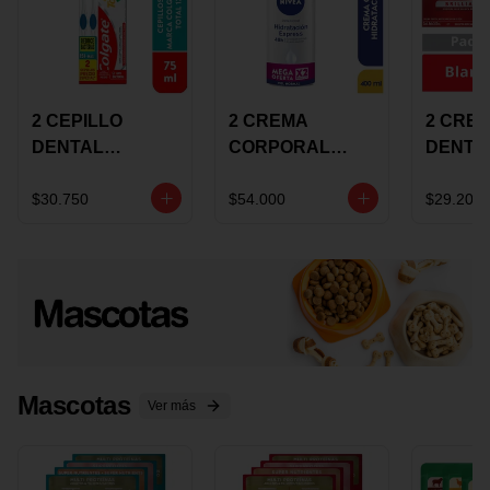
2 CEPILLO
2 CREMA
2 CRE
DENTAL
CORPORAL
DENTA
COLGATE 360
NIVEA
COLGA
+CREMA
EXPRESS
LUMIN
$30.750
$54.000
$29.200
DENTAL TOTAL
HYDRATION
WHITE 
12 75ML
400ML MEGA
ECONO
OFERTA
Mascotas
Ver más