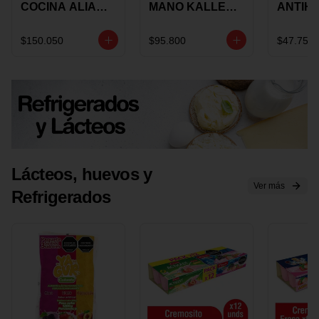
COCINA ALIADA
MANO KALLEY
ANTIH
UNIVERSAL X 4
5
E IMUS
PIEZAS
VELOCIDADES
TAPA 
$150.050
$95.800
$47.750
X 1 UND
12 CM 
Lácteos, huevos y
Ver más
Refrigerados