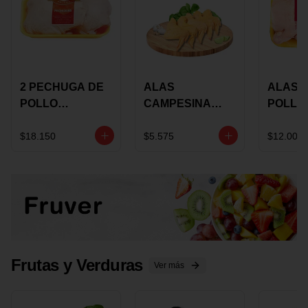
2 PECHUGA DE
ALAS
ALAS 
POLLO
CAMPESINA
POLLO
BUCANERO
CON
PAULA
MARINADA X
COSTILLAR A
MARIN
$18.150
$5.575
$12.000
KILO
GRANEL X LB
KILO
Frutas y Verduras
Ver más