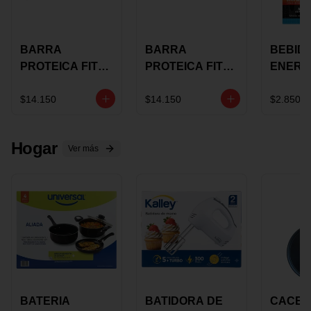
BARRA
BARRA
BEBID
PROTEICA FIT
PROTEICA FIT
ENERG
BAR
BAR COCO X 60
BURN
CHOCOLATE X
GRS
STACK 6
$14.150
$14.150
$2.850
60 GRS
NUTRA
N UVA
Hogar
Ver más
BATERIA
BATIDORA DE
CACER