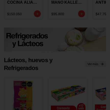
COCINA ALIADA
MANO KALLEY
ANTIH
UNIVERSAL X 4
5
E IMUS
PIEZAS
VELOCIDADES
TAPA 
$150.050
$95.800
$47.750
X 1 UND
12 CM 
Lácteos, huevos y
Ver más
Refrigerados