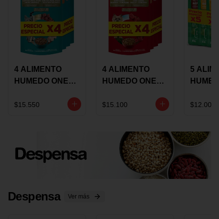
4 ALIMENTO
4 ALIMENTO
5 ALIM
HUMEDO ONE
HUMEDO ONE
HUMED
CAT SURTIDO X
DOT SURTIDO X
CHOW
85 GRS
85 GRS
ADULT
$15.550
$15.100
$12.000
ADULTOS
ADULTOS
SURTID
PRECI
ESPEC
Despensa
Ver más