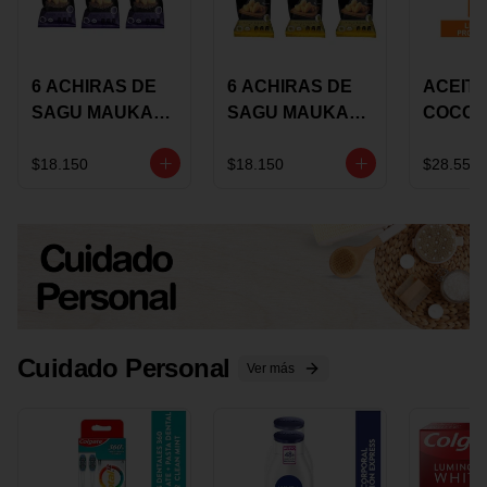
6 ACHIRAS DE
6 ACHIRAS DE
ACEITE
SAGU MAUKA
SAGU MAUKA
COCO
CHIA X 25 GRS
ORIGINAL X 25
KARAV
GRS
150G 
$18.150
$18.150
$28.550
Cuidado Personal
Ver más