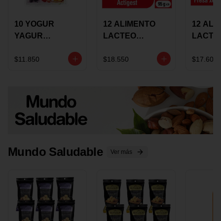
10 YOGUR
12 ALIMENTO
12 ALI
YAGUR
LACTEO
LACTE
COLANTA
CUCHAREABLE
FORTIK
150ML SURTIDO
ALQUERIA
ALQUE
$11.850
$18.550
$17.600
ACTIGEST 100G
CREMO
SURTIDO
95G SU
Mundo Saludable
Ver más