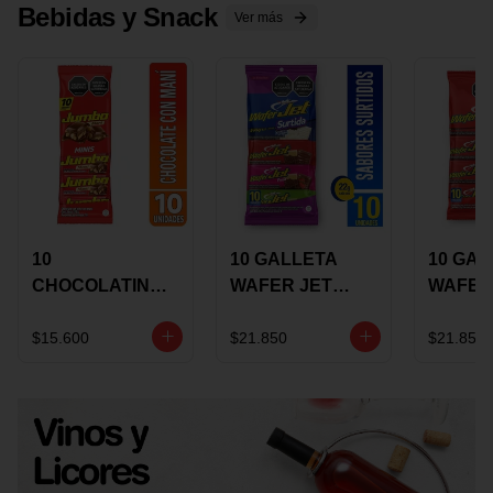
Bebidas y Snack
Ver más
10
10 GALLETA
10 GAL
CHOCOLATINA
WAFER JET
WAFER
JUMBO MANI X
SURTIDA X 22
VAINIL
17 GRS
GRS
GRS
$15.600
$21.850
$21.850
RECUBIERTA
RECUB
CON
CON
CHOCOLATE
CHOCO