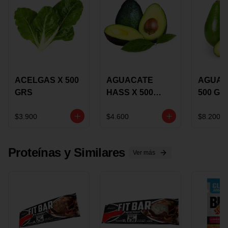
ACELGAS X 500
AGUACATE
AGUAC
GRS
HASS X 500
500 GR
GRS
$3.900
$4.600
$8.200
Proteínas y Similares
Ver más