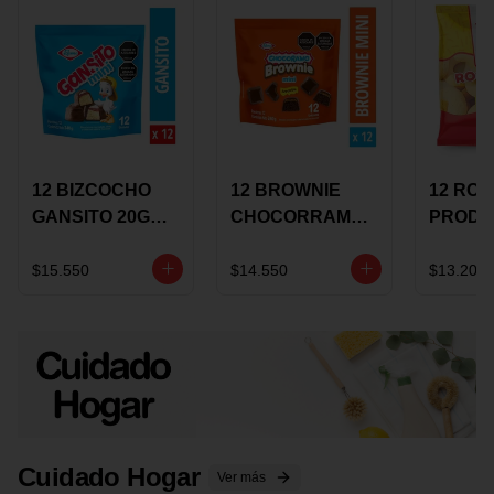
12 BIZCOCHO
12 BROWNIE
12 RO
GANSITO 20G
CHOCORRAMO
PRODU
MINI
AREQUIPE MINI
96 HO
MERMELADA
X 20 GRS
X 15 G
$15.550
$14.550
$13.200
CHOCOLATE
Cuidado Hogar
Ver más