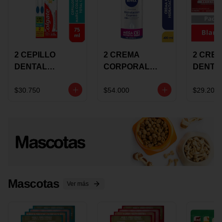
2 CEPILLO
2 CREMA
2 CRE
DENTAL
CORPORAL
DENTA
COLGATE 360
NIVEA
COLGA
+CREMA
EXPRESS
LUMIN
$30.750
$54.000
$29.200
DENTAL TOTAL
HYDRATION
WHITE 
12 75ML
400ML MEGA
ECONO
OFERTA
Mascotas
Ver más