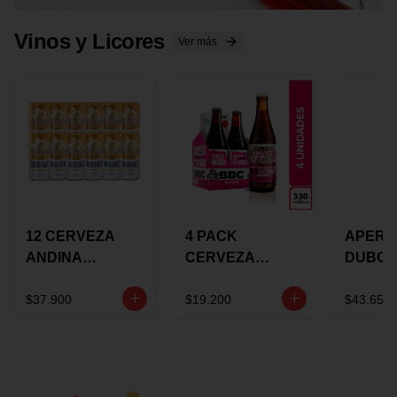
Vinos y Licores
Ver más
12 CERVEZA
4 PACK
APERIT
ANDINA
CERVEZA
DUBON
DORADA 473ML
ROSADA 330ML
375 ML
LATON
ROSE BBC
VINO
$37.900
$19.200
$43.650