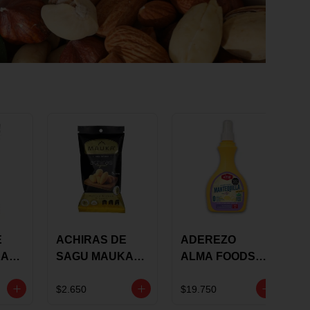
E
ACHIRAS DE
ADEREZO
KA
SAGU MAUKA
ALMA FOODS
RS
ORIGINAL X 25
SABOR A
GRS
MANTEQUILLA
$2.650
$19.750
DE AJO 300GR