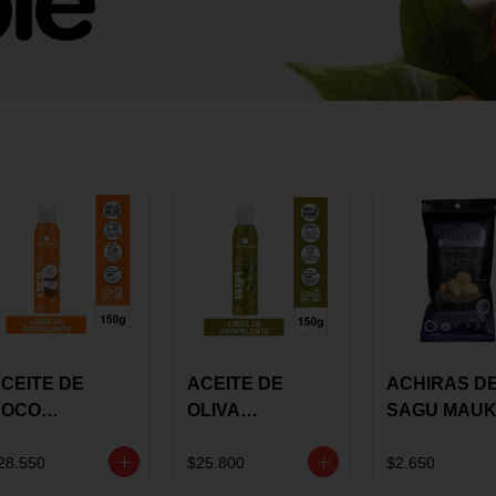
CEITE DE
ACEITE DE
ACHIRAS D
COCO
OLIVA
SAGU MAU
KARAVANSAY
KARAVANSAY
CHIA X 25 G
50G SPRAY
SPRAY 150G
28.550
$25.800
$2.650
EXTRA VIRGEN