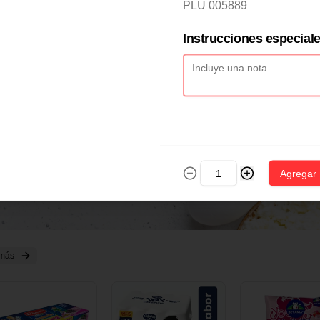
2 CM X 1 UND
14 CM X 1 UND
18 CM X 1 U
PLU 005889
Instrucciones especial
Agregar
 más