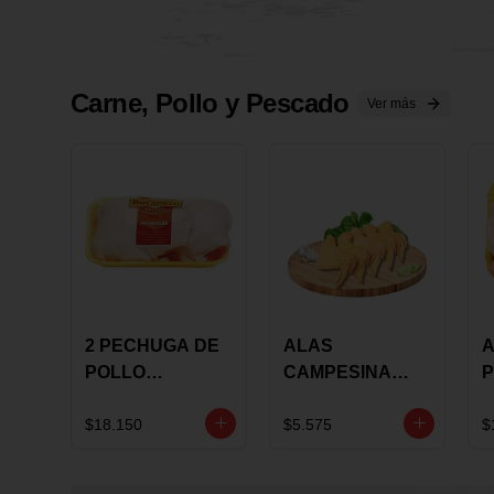
Carne, Pollo y Pescado
Ver más
2 PECHUGA DE
ALAS
A
POLLO
CAMPESINA
P
BUCANERO
CON
P
MARINADA X
COSTILLAR A
M
$18.150
$5.575
$
KILO
GRANEL X LB
K