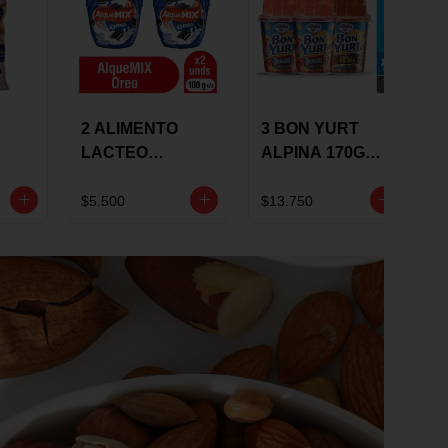
2 ALIMENTO
3 BON YURT
LACTEO
ALPINA 170G
ALQUEMIX
MULTISABOR
0G
ALQUERIA CON
$5.500
$13.750
OREO 100G 10 %
DCTO