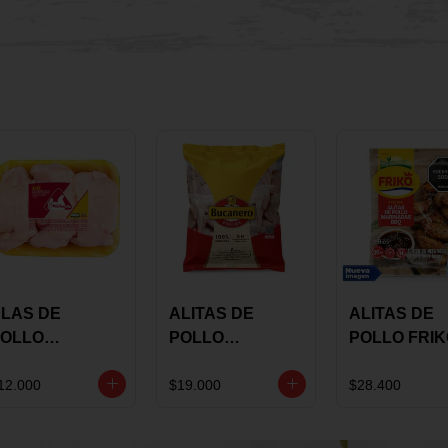
LAS DE
ALITAS DE
ALITAS DE
OLLO
POLLO
POLLO FRI
AULANDIA
BUCANERO
MARINADA
ARINADAS X
MARINADAS X
BBQ X 900 
12.000
$19.000
$28.400
ILO
1300 GRS
BOLSA