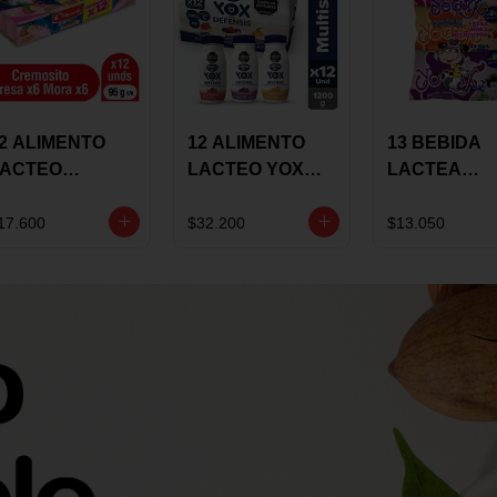
2 ALIMENTO
12 ALIMENTO
13 BEBIDA
LACTEO
LACTEO YOX
LACTEA
ORTIKIDS
DEFENSIS
YOGUIX
LQUERIA
ALPINA 100G
BETANIA 20
17.600
$32.200
$13.050
REMOSINO
MULTISABOR
SURTIDA
5G SURTIDO