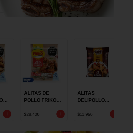
ALITAS DE
ALITAS
KO
POLLO FRIKO
DELIPOLLO
S
MARINADAS
BBQ SWEET X
GRS
PICANTES X 900
600 GRS
$28.400
$11.950
GRS