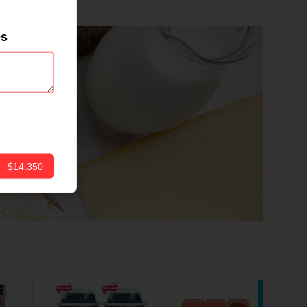
ND
12 CM X 1 UND
es
$14.350