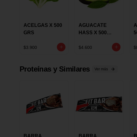
ACELGAS X 500
AGUACATE
A
GRS
HASS X 500
5
GRS
$3.900
$4.600
$
Proteínas y Similares
Ver más
BARRA
BARRA
B