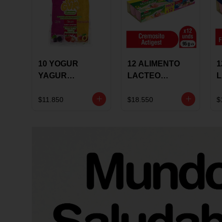
10 YOGUR
12 ALIMENTO
1
YAGUR
LACTEO
COLANTA
CUCHAREABLE
F
150ML SURTIDO
ALQUERIA
A
$11.850
$18.550
$
ACTIGEST 100G
C
SURTIDO
9