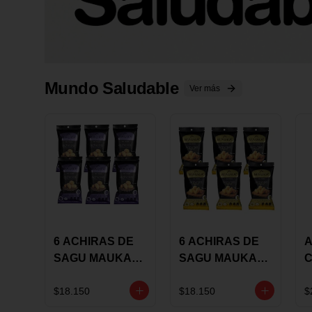
Mundo Saludable
Ver más
6 ACHIRAS DE
6 ACHIRAS DE
A
SAGU MAUKA
SAGU MAUKA
CHIA X 25 GRS
ORIGINAL X 25
GRS
1
$18.150
$18.150
$