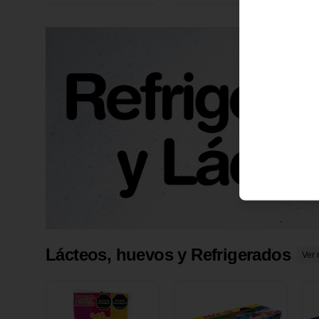
X 1 UND
1
Lácteos, huevos y Refrigerados
Ver