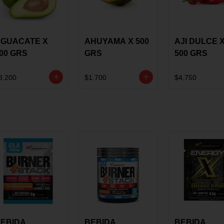
GUACATE X
AHUYAMA X 500
AJI DULCE 
00 GRS
GRS
500 GRS
8.200
$1.700
$4.750
EBIDA
BEBIDA
BEBIDA