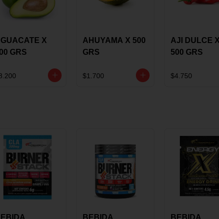
GUACATE X
AHUYAMA X 500
AJI DULCE 
00 GRS
GRS
500 GRS
8.200
$1.700
$4.750
EBIDA
BEBIDA
BEBIDA