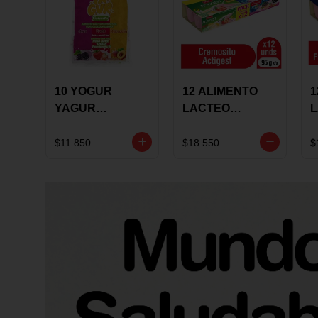
10 YOGUR
12 ALIMENTO
1
YAGUR
LACTEO
COLANTA
CUCHAREABLE
F
150ML SURTIDO
ALQUERIA
A
$11.850
$18.550
$
ACTIGEST 100G
C
SURTIDO
9