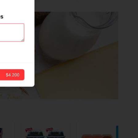
ND
12 CM X 1 UND
es
$4.200