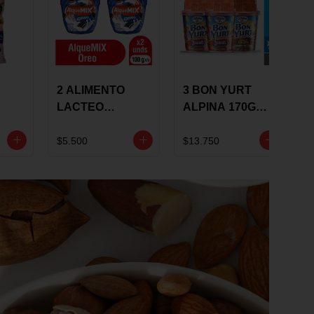
2 ALIMENTO
3 BON YURT
LACTEO
ALPINA 170G
ALQUEMIX
MULTISABOR
0G
ALQUERIA CON
$5.500
$13.750
OREO 100G 10 %
DCTO