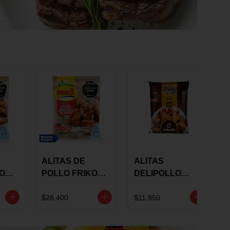
ALITAS DE
ALITAS
KO
POLLO FRIKO
DELIPOLLO
S
MARINADAS
BBQ SWEET X
GRS
PICANTES X 900
600 GRS
$28.400
$11.950
GRS