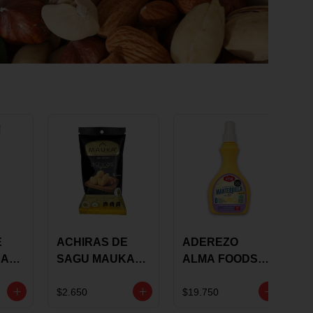
E
ACHIRAS DE
ADEREZO
KA
SAGU MAUKA
ALMA FOODS
RS
ORIGINAL X 25
SABOR A
GRS
MANTEQUILLA
$2.650
$19.750
DE AJO 300GR