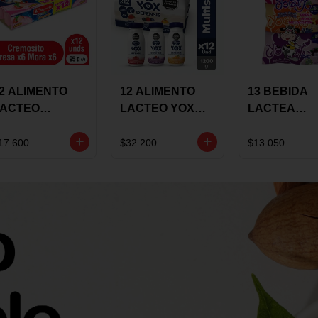
2 ALIMENTO
12 ALIMENTO
13 BEBIDA
LACTEO
LACTEO YOX
LACTEA
ORTIKIDS
DEFENSIS
YOGUIX
LQUERIA
ALPINA 100G
BETANIA 20
17.600
$32.200
$13.050
REMOSINO
MULTISABOR
SURTIDA
5G SURTIDO