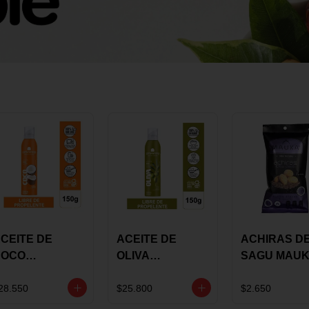
CEITE DE
ACEITE DE
ACHIRAS D
COCO
OLIVA
SAGU MAU
KARAVANSAY
KARAVANSAY
CHIA X 25 G
50G SPRAY
SPRAY 150G
28.550
$25.800
$2.650
EXTRA VIRGEN