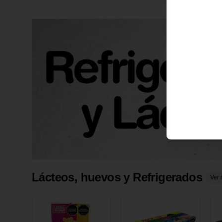
X 1 UND
1
Lácteos, huevos y Refrigerados
Ver