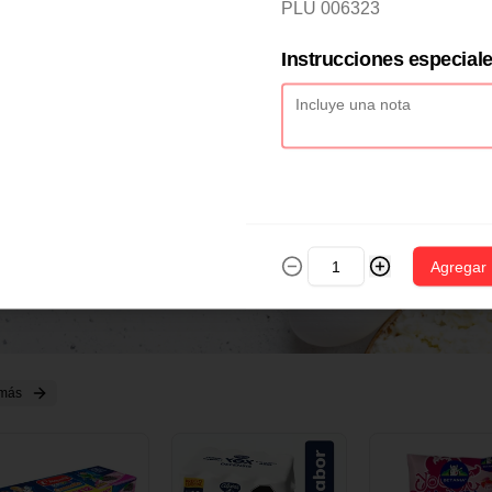
2 CM X 1 UND
14 CM X 1 UND
18 CM X 1 U
PLU 006323
Instrucciones especial
Agregar
 más