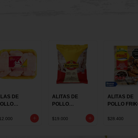
LAS DE
ALITAS DE
ALITAS DE
OLLO
POLLO
POLLO FRI
AULANDIA
BUCANERO
MARINADA
ARINADAS X
MARINADAS X
BBQ X 900 
12.000
$19.000
$28.400
ILO
1300 GRS
BOLSA