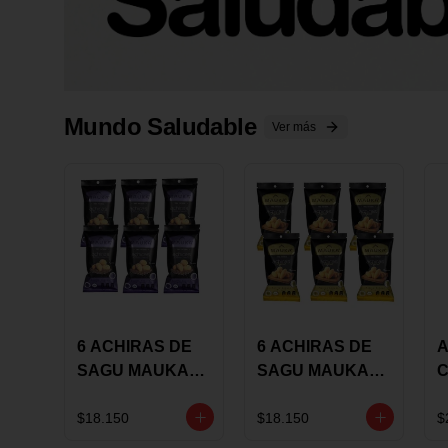
Mundo Saludable
Ver más
6 ACHIRAS DE
6 ACHIRAS DE
A
SAGU MAUKA
SAGU MAUKA
CHIA X 25 GRS
ORIGINAL X 25
GRS
1
$18.150
$18.150
$