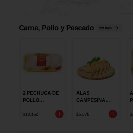
Carne, Pollo y Pescado
Ver más
2 PECHUGA DE
ALAS
A
POLLO
CAMPESINA
P
BUCANERO
CON
P
MARINADA X
COSTILLAR A
M
$18.150
$5.575
$
KILO
GRANEL X LB
K