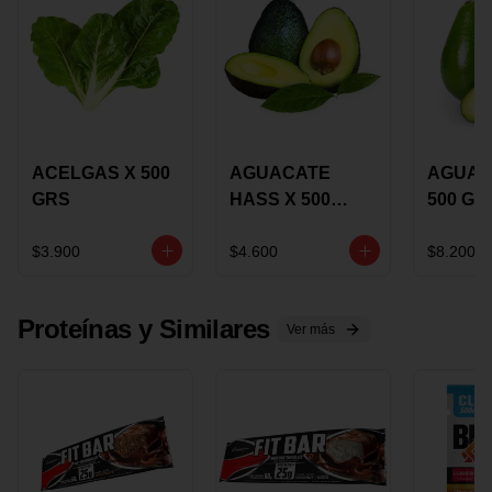
ACELGAS X 500
AGUACATE
AGUAC
GRS
HASS X 500
500 GR
GRS
$3.900
$4.600
$8.200
Proteínas y Similares
Ver más