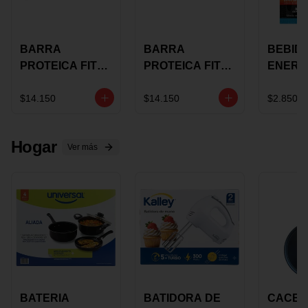
BARRA
BARRA
BEBID
PROTEICA FIT
PROTEICA FIT
ENERG
BAR
BAR COCO X 60
BURN
CHOCOLATE X
GRS
STACK 6
$14.150
$14.150
$2.850
60 GRS
NUTRA
N UVA
Hogar
Ver más
BATERIA
BATIDORA DE
CACER