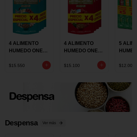
4 ALIMENTO
4 ALIMENTO
5 ALIM
HUMEDO ONE
HUMEDO ONE
HUMED
CAT SURTIDO X
DOT SURTIDO X
CHOW
85 GRS
85 GRS
ADULT
$15.550
$15.100
$12.000
ADULTOS
ADULTOS
SURTID
PRECI
ESPEC
Despensa
Ver más