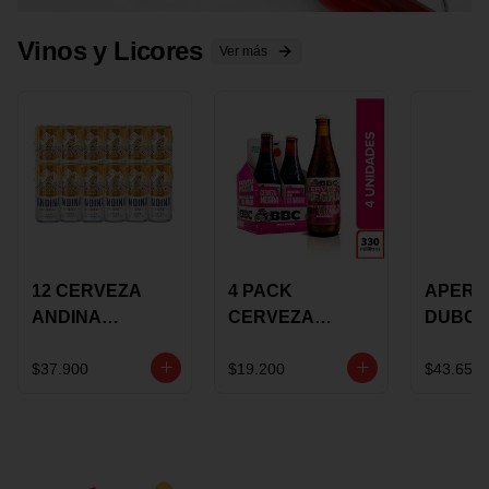
Vinos y Licores
Ver más
12 CERVEZA
4 PACK
APERIT
ANDINA
CERVEZA
DUBON
DORADA 473ML
ROSADA 330ML
375 ML
LATON
ROSE BBC
VINO
$37.900
$19.200
$43.650