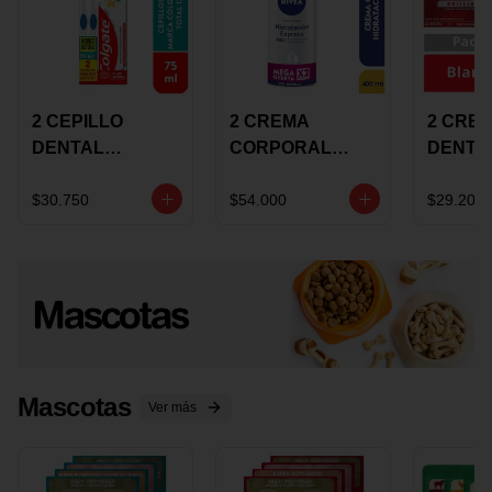
2 CEPILLO
2 CREMA
2 CRE
DENTAL
CORPORAL
DENTA
COLGATE 360
NIVEA
COLGA
+CREMA
EXPRESS
LUMIN
$30.750
$54.000
$29.200
DENTAL TOTAL
HYDRATION
WHITE 
12 75ML
400ML MEGA
ECONO
OFERTA
Mascotas
Ver más