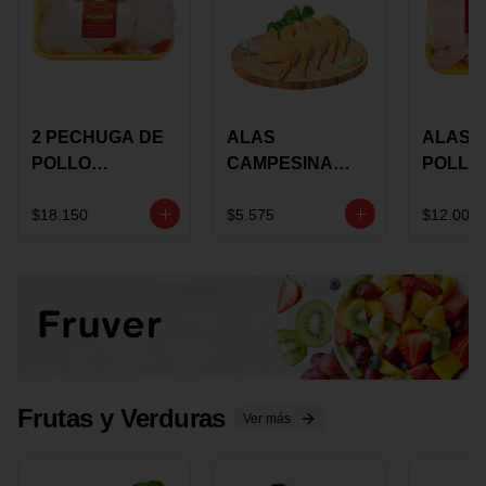
2 PECHUGA DE
ALAS
ALAS 
POLLO
CAMPESINA
POLLO
BUCANERO
CON
PAULA
MARINADA X
COSTILLAR A
MARIN
$18.150
$5.575
$12.000
KILO
GRANEL X LB
KILO
Frutas y Verduras
Ver más