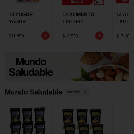
10 YOGUR
12 ALIMENTO
12 ALI
YAGUR
LACTEO
LACTE
COLANTA
CUCHAREABLE
FORTIK
150ML SURTIDO
ALQUERIA
ALQUE
$11.850
$18.550
$17.600
ACTIGEST 100G
CREMO
SURTIDO
95G SU
Mundo Saludable
Ver más