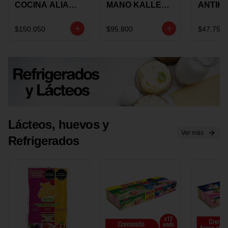
COCINA ALIADA
MANO KALLEY
ANTIH
UNIVERSAL X 4
5
E IMUS
PIEZAS
VELOCIDADES
TAPA 
$150.050
$95.800
$47.750
X 1 UND
12 CM 
Lácteos, huevos y
Ver más
Refrigerados