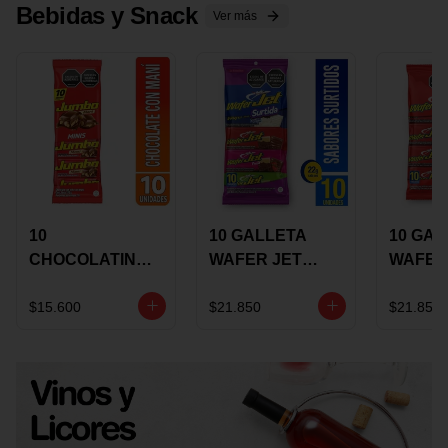
Bebidas y Snack
Ver más
10
10 GALLETA
10 GAL
CHOCOLATINA
WAFER JET
WAFER
JUMBO MANI X
SURTIDA X 22
VAINIL
17 GRS
GRS
GRS
$15.600
$21.850
$21.850
RECUBIERTA
RECUB
CON
CON
CHOCOLATE
CHOCO