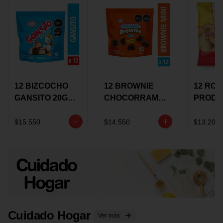
12 BIZCOCHO
12 BROWNIE
12 RO
GANSITO 20G
CHOCORRAMO
PRODU
MINI
AREQUIPE MINI
96 HO
MERMELADA
X 20 GRS
X 15 G
$15.550
$14.550
$13.200
CHOCOLATE
Cuidado Hogar
Ver más