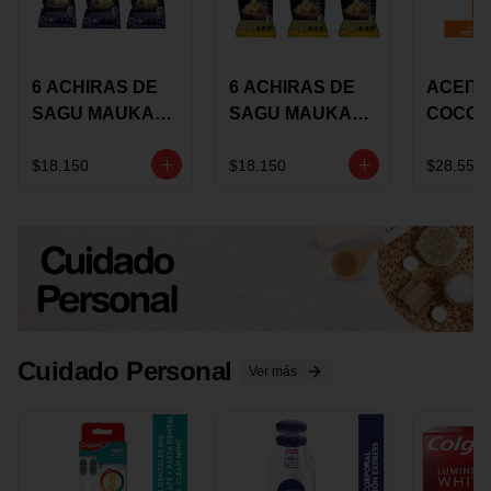
6 ACHIRAS DE
6 ACHIRAS DE
ACEITE
SAGU MAUKA
SAGU MAUKA
COCO
CHIA X 25 GRS
ORIGINAL X 25
KARAV
GRS
150G 
$18.150
$18.150
$28.550
Cuidado Personal
Ver más