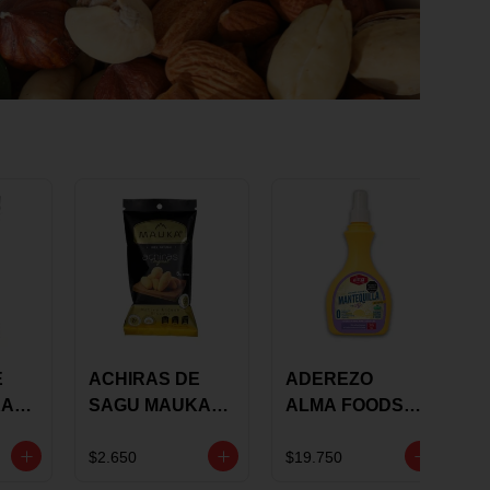
E
ACHIRAS DE
ADEREZO
KA
SAGU MAUKA
ALMA FOODS
RS
ORIGINAL X 25
SABOR A
GRS
MANTEQUILLA
$2.650
$19.750
DE AJO 300GR