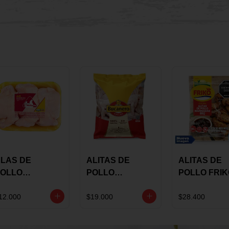
LAS DE
ALITAS DE
ALITAS DE
OLLO
POLLO
POLLO FRI
AULANDIA
BUCANERO
MARINADA
ARINADAS X
MARINADAS X
BBQ X 900 
12.000
$19.000
$28.400
ILO
1300 GRS
BOLSA