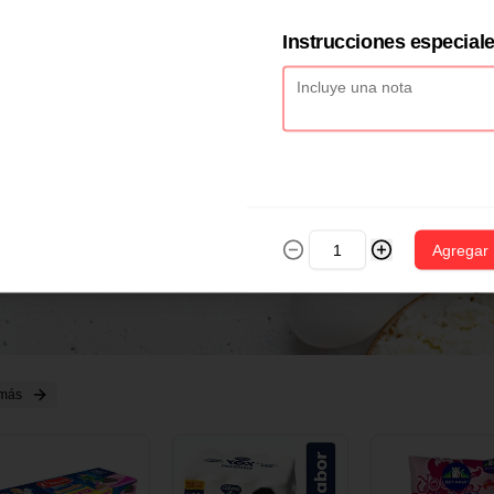
2 CM X 1 UND
14 CM X 1 UND
18 CM X 1 U
Instrucciones especial
Agregar
 más