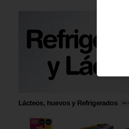
X 1 UND
1
Lácteos, huevos y Refrigerados
Ver