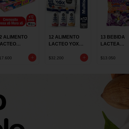
2 ALIMENTO
12 ALIMENTO
13 BEBIDA
LACTEO
LACTEO YOX
LACTEA
ORTIKIDS
DEFENSIS
YOGUIX
LQUERIA
ALPINA 100G
BETANIA 20
17.600
$32.200
$13.050
REMOSINO
MULTISABOR
SURTIDA
5G SURTIDO