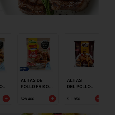
ALITAS DE
ALITAS
KO
POLLO FRIKO
DELIPOLLO
S
MARINADAS
BBQ SWEET X
GRS
PICANTES X 900
600 GRS
$28.400
$11.950
GRS