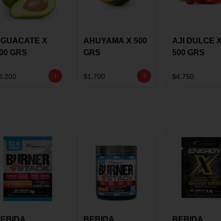
GUACATE X
AHUYAMA X 500
AJI DULCE 
00 GRS
GRS
500 GRS
8.200
$1.700
$4.750
EBIDA
BEBIDA
BEBIDA