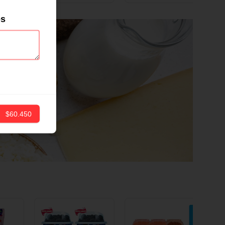
ND
12 CM X 1 UND
es
$60.450