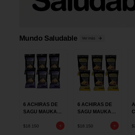
Mundo Saludable
Ver más
6 ACHIRAS DE
6 ACHIRAS DE
A
SAGU MAUKA
SAGU MAUKA
CHIA X 25 GRS
ORIGINAL X 25
GRS
1
$18.150
$18.150
$