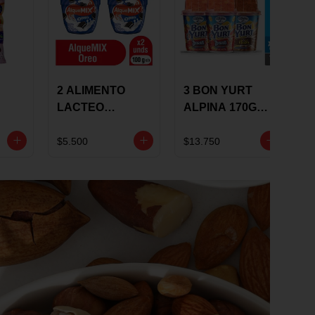
2 ALIMENTO
3 BON YURT
LACTEO
ALPINA 170G
ALQUEMIX
MULTISABOR
0G
ALQUERIA CON
$5.500
$13.750
OREO 100G 10 %
DCTO