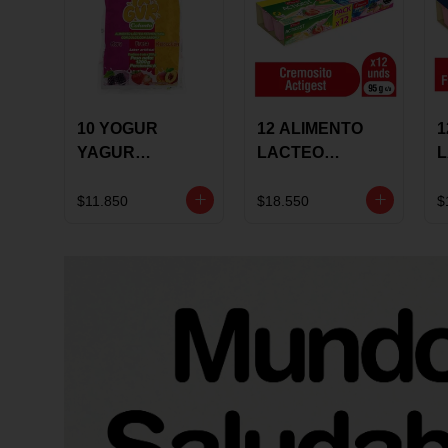
10 YOGUR
12 ALIMENTO
1
YAGUR
LACTEO
COLANTA
CUCHAREABLE
F
150ML SURTIDO
ALQUERIA
A
$11.850
$18.550
$
ACTIGEST 100G
C
SURTIDO
9