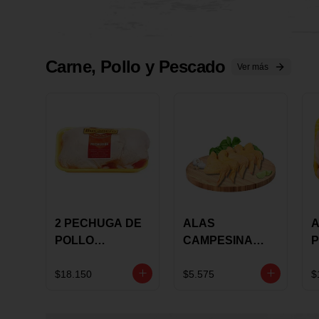
Carne, Pollo y Pescado
Ver más
2 PECHUGA DE
ALAS
A
POLLO
CAMPESINA
P
BUCANERO
CON
P
MARINADA X
COSTILLAR A
M
$18.150
$5.575
$
KILO
GRANEL X LB
K