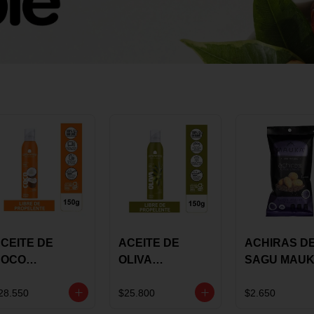
CEITE DE
ACEITE DE
ACHIRAS D
COCO
OLIVA
SAGU MAU
KARAVANSAY
KARAVANSAY
CHIA X 25 G
50G SPRAY
SPRAY 150G
28.550
$25.800
$2.650
EXTRA VIRGEN