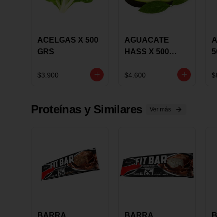
ACELGAS X 500
AGUACATE
A
GRS
HASS X 500
5
GRS
$3.900
$4.600
$
Proteínas y Similares
Ver más
BARRA
BARRA
B