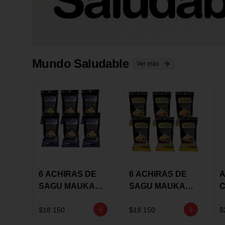
Mundo Saludable
Ver más
6 ACHIRAS DE
6 ACHIRAS DE
A
SAGU MAUKA
SAGU MAUKA
CHIA X 25 GRS
ORIGINAL X 25
GRS
1
$18.150
$18.150
$