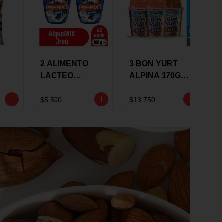
2 ALIMENTO
3 BON YURT
LACTEO
ALPINA 170G
ALQUEMIX
MULTISABOR
0G
ALQUERIA CON
$5.500
$13.750
OREO 100G 10 %
DCTO