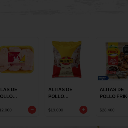
LAS DE
ALITAS DE
ALITAS DE
OLLO
POLLO
POLLO FRI
AULANDIA
BUCANERO
MARINADA
ARINADAS X
MARINADAS X
BBQ X 900 
12.000
$19.000
$28.400
ILO
1300 GRS
BOLSA