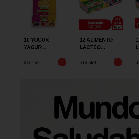
10 YOGUR
12 ALIMENTO
1
YAGUR
LACTEO
COLANTA
CUCHAREABLE
F
150ML SURTIDO
ALQUERIA
A
$11.850
$18.550
$
ACTIGEST 100G
C
SURTIDO
9