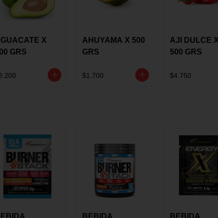
GUACATE X
AHUYAMA X 500
AJI DULCE 
00 GRS
GRS
500 GRS
8.200
$1.700
$4.750
EBIDA
BEBIDA
BEBIDA