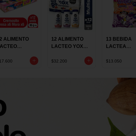
2 ALIMENTO
12 ALIMENTO
13 BEBIDA
LACTEO
LACTEO YOX
LACTEA
ORTIKIDS
DEFENSIS
YOGUIX
LQUERIA
ALPINA 100G
BETANIA 20
17.600
$32.200
$13.050
REMOSINO
MULTISABOR
SURTIDA
5G SURTIDO