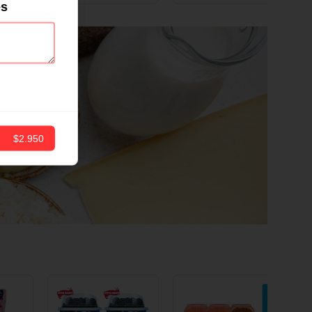
ND
12 CM X 1 UND
es
$2.950