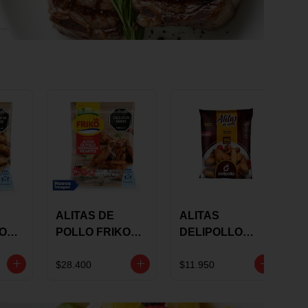
ALITAS DE
ALITAS
KO
POLLO FRIKO
DELIPOLLO
S
MARINADAS
BBQ SWEET X
GRS
PICANTES X 900
600 GRS
$28.400
$11.950
GRS