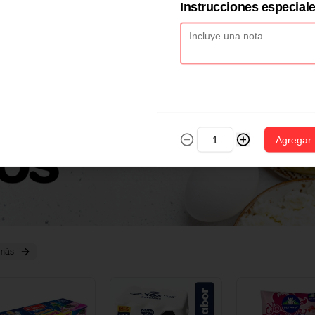
2 CM X 1 UND
14 CM X 1 UND
18 CM X 1 U
Instrucciones especial
Agregar
 más