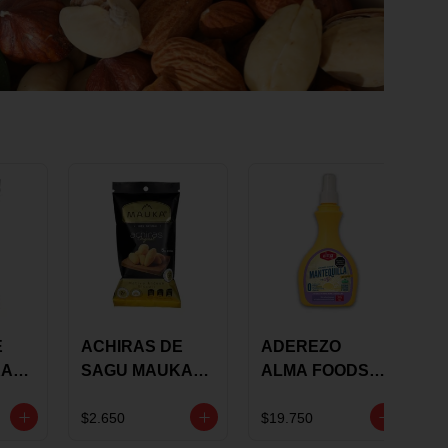
E
ACHIRAS DE
ADEREZO
KA
SAGU MAUKA
ALMA FOODS
RS
ORIGINAL X 25
SABOR A
GRS
MANTEQUILLA
$2.650
$19.750
DE AJO 300GR