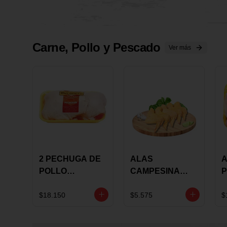
Carne, Pollo y Pescado
Ver más
2 PECHUGA DE
ALAS
A
POLLO
CAMPESINA
P
BUCANERO
CON
P
MARINADA X
COSTILLAR A
M
$18.150
$5.575
$
KILO
GRANEL X LB
K