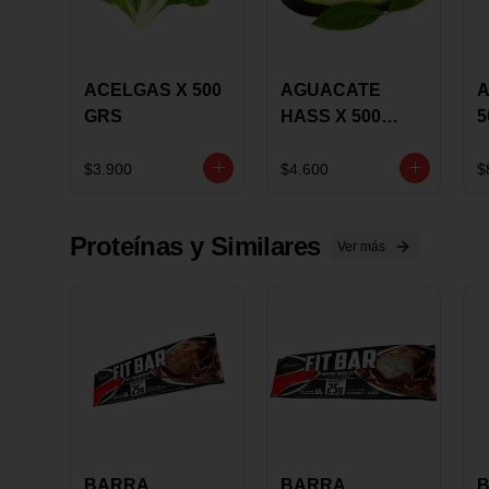
ACELGAS X 500
AGUACATE
A
GRS
HASS X 500
5
GRS
$3.900
$4.600
$
Proteínas y Similares
Ver más
BARRA
BARRA
B