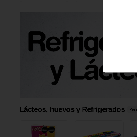
X 1 UND
1
Lácteos, huevos y Refrigerados
Ver