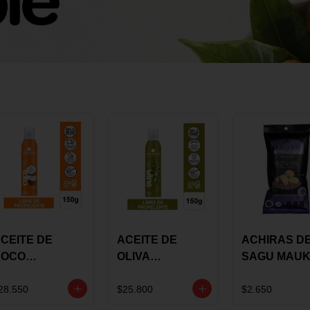
CEITE DE
ACEITE DE
ACHIRAS D
COCO
OLIVA
SAGU MAU
KARAVANSAY
KARAVANSAY
CHIA X 25 G
50G SPRAY
SPRAY 150G
28.550
$25.800
$2.650
EXTRA VIRGEN