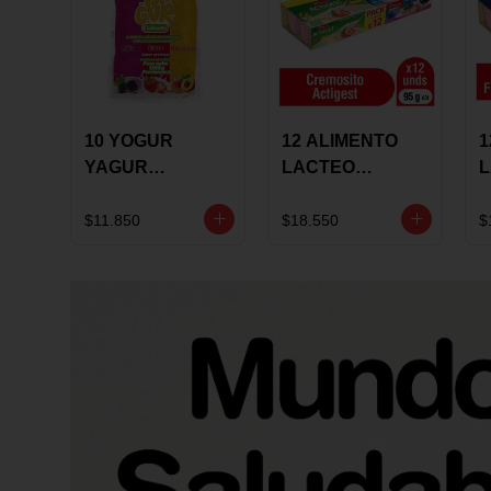
10 YOGUR
12 ALIMENTO
1
YAGUR
LACTEO
COLANTA
CUCHAREABLE
F
150ML SURTIDO
ALQUERIA
A
$11.850
$18.550
$
ACTIGEST 100G
C
SURTIDO
9