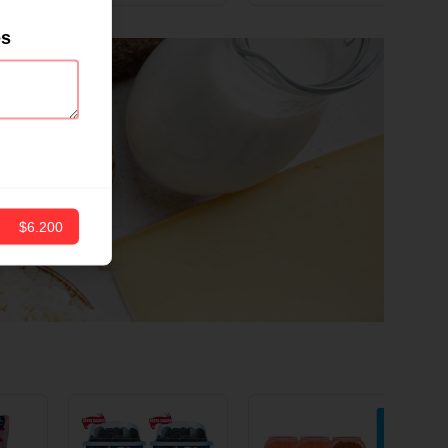
ND
12 CM X 1 UND
es
$6.200