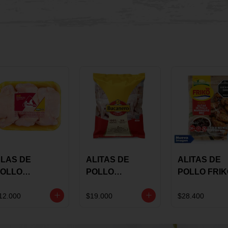
LAS DE
ALITAS DE
ALITAS DE
OLLO
POLLO
POLLO FRI
AULANDIA
BUCANERO
MARINADA
ARINADAS X
MARINADAS X
BBQ X 900 
12.000
$19.000
$28.400
ILO
1300 GRS
BOLSA