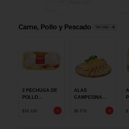
Carne, Pollo y Pescado
Ver más
2 PECHUGA DE
ALAS
A
POLLO
CAMPESINA
P
BUCANERO
CON
P
MARINADA X
COSTILLAR A
M
$18.150
$5.575
$
KILO
GRANEL X LB
K