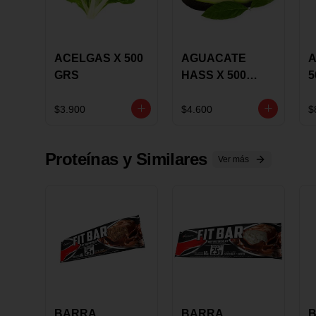
ACELGAS X 500
AGUACATE
A
GRS
HASS X 500
5
GRS
$3.900
$4.600
$
Proteínas y Similares
Ver más
BARRA
BARRA
B