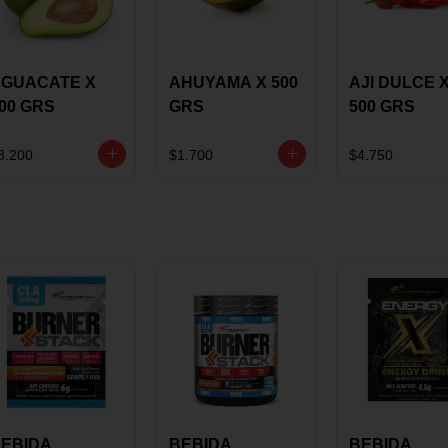
GUACATE X
AHUYAMA X 500
AJI DULCE 
00 GRS
GRS
500 GRS
8.200
$1.700
$4.750
EBIDA
BEBIDA
BEBIDA