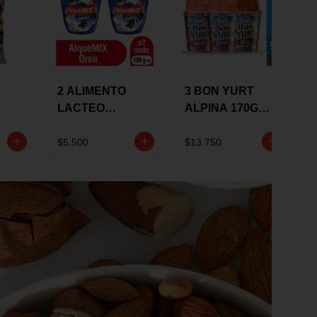
2 ALIMENTO
3 BON YURT
LACTEO
ALPINA 170G
ALQUEMIX
MULTISABOR
0G
ALQUERIA CON
$5.500
$13.750
OREO 100G 10 %
DCTO