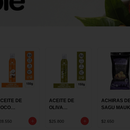
CEITE DE
ACEITE DE
ACHIRAS D
COCO
OLIVA
SAGU MAU
KARAVANSAY
KARAVANSAY
CHIA X 25 G
50G SPRAY
SPRAY 150G
28.550
$25.800
$2.650
EXTRA VIRGEN