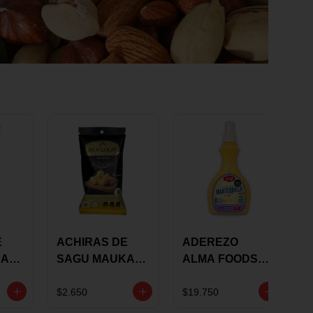
E
ACHIRAS DE
ADEREZO
KA
SAGU MAUKA
ALMA FOODS
RS
ORIGINAL X 25
SABOR A
GRS
MANTEQUILLA
$2.650
$19.750
DE AJO 300GR