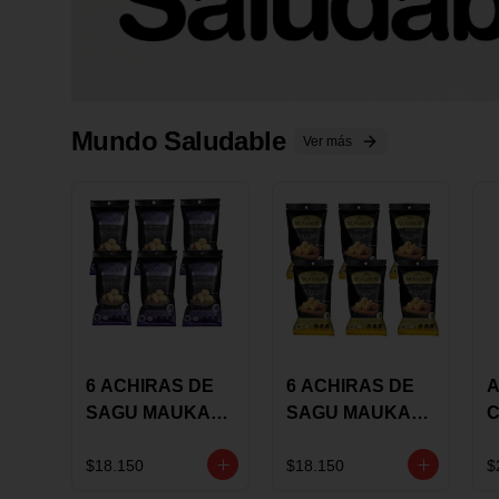
Mundo Saludable
Ver más
6 ACHIRAS DE
6 ACHIRAS DE
A
SAGU MAUKA
SAGU MAUKA
CHIA X 25 GRS
ORIGINAL X 25
GRS
1
$18.150
$18.150
$