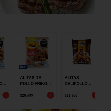
ALITAS DE
ALITAS
KO
POLLO FRIKO
DELIPOLLO
S
MARINADAS
BBQ SWEET X
GRS
PICANTES X 900
600 GRS
$28.400
$11.950
GRS