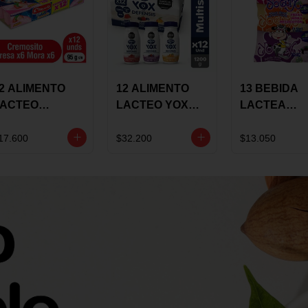
2 ALIMENTO
12 ALIMENTO
13 BEBIDA
LACTEO
LACTEO YOX
LACTEA
ORTIKIDS
DEFENSIS
YOGUIX
LQUERIA
ALPINA 100G
BETANIA 20
17.600
$32.200
$13.050
REMOSINO
MULTISABOR
SURTIDA
5G SURTIDO