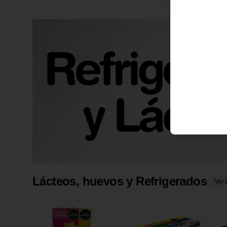
X 1 UND
1
Lácteos, huevos y Refrigerados
Ver