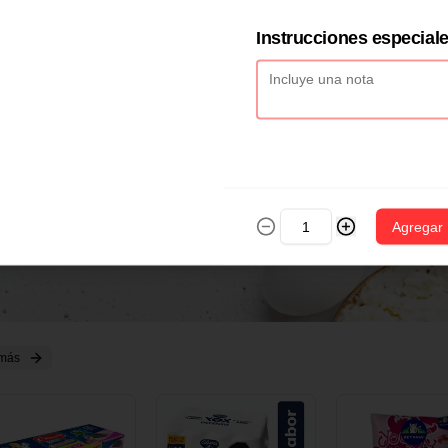
2 CM X 1 UND
14 CM X 1 UND
18 CM X 1 U
Instrucciones especial
Agregar
 más