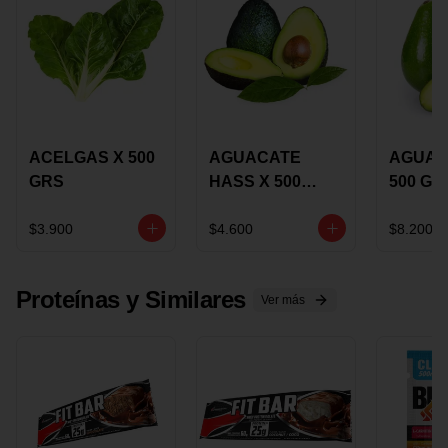
ACELGAS X 500
AGUACATE
AGUAC
GRS
HASS X 500
500 GR
GRS
$3.900
$4.600
$8.200
Proteínas y Similares
Ver más