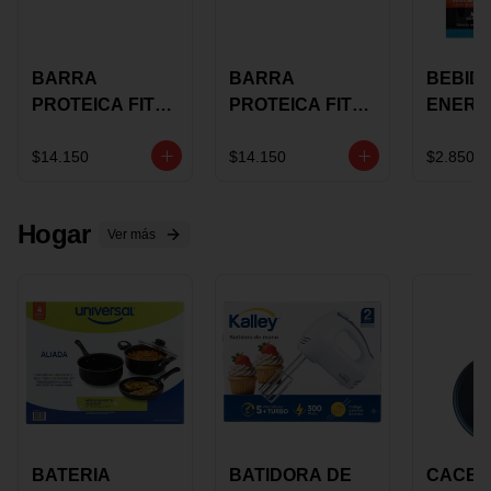
BARRA
BARRA
BEBID
PROTEICA FIT
PROTEICA FIT
ENERG
BAR
BAR COCO X 60
BURN
CHOCOLATE X
GRS
STACK 6
$14.150
$14.150
$2.850
60 GRS
NUTRA
N UVA
Hogar
Ver más
BATERIA
BATIDORA DE
CACER