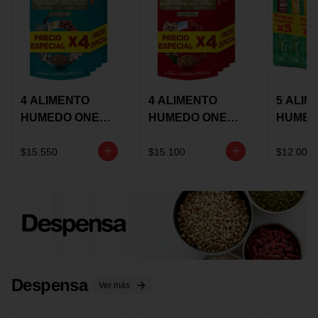
4 ALIMENTO
4 ALIMENTO
5 ALIM
HUMEDO ONE
HUMEDO ONE
HUMED
CAT SURTIDO X
DOT SURTIDO X
CHOW
85 GRS
85 GRS
ADULT
$15.550
$15.100
$12.000
ADULTOS
ADULTOS
SURTID
PRECI
ESPEC
Despensa
Ver más