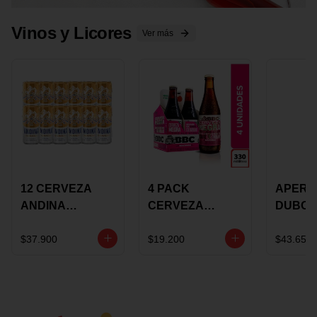
Vinos y Licores
Ver más
12 CERVEZA
4 PACK
APERIT
ANDINA
CERVEZA
DUBON
DORADA 473ML
ROSADA 330ML
375 ML
LATON
ROSE BBC
VINO
$37.900
$19.200
$43.650