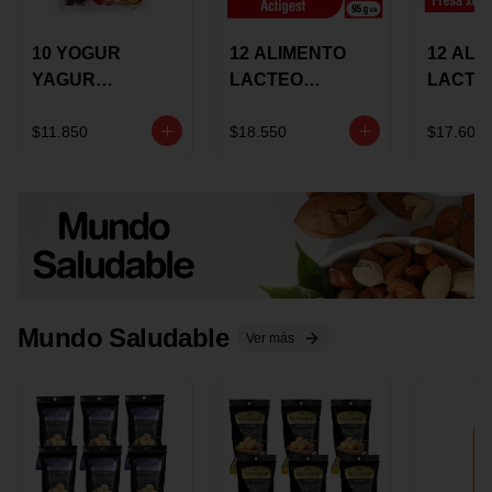
10 YOGUR
12 ALIMENTO
12 ALI
YAGUR
LACTEO
LACTE
COLANTA
CUCHAREABLE
FORTIK
150ML SURTIDO
ALQUERIA
ALQUE
$11.850
$18.550
$17.600
ACTIGEST 100G
CREMO
SURTIDO
95G SU
Mundo Saludable
Ver más