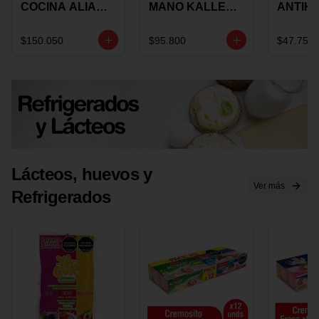
COCINA ALIADA
MANO KALLEY
ANTIH
UNIVERSAL X 4
5
E IMUS
PIEZAS
VELOCIDADES
TAPA 
$150.050
$95.800
$47.750
X 1 UND
12 CM 
Lácteos, huevos y
Ver más
Refrigerados