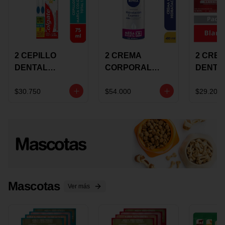
2 CEPILLO
2 CREMA
2 CRE
DENTAL
CORPORAL
DENTA
COLGATE 360
NIVEA
COLGA
+CREMA
EXPRESS
LUMIN
$30.750
$54.000
$29.200
DENTAL TOTAL
HYDRATION
WHITE 
12 75ML
400ML MEGA
ECONO
OFERTA
Mascotas
Ver más