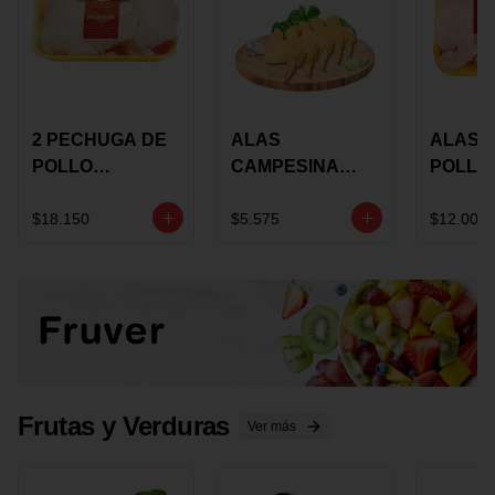
2 PECHUGA DE
ALAS
ALAS 
POLLO
CAMPESINA
POLLO
BUCANERO
CON
PAULA
MARINADA X
COSTILLAR A
MARIN
$18.150
$5.575
$12.000
KILO
GRANEL X LB
KILO
Frutas y Verduras
Ver más