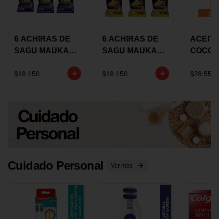
6 ACHIRAS DE
6 ACHIRAS DE
ACEITE
SAGU MAUKA
SAGU MAUKA
COCO
CHIA X 25 GRS
ORIGINAL X 25
KARAV
GRS
150G 
$18.150
$18.150
$28.550
Cuidado Personal
Ver más