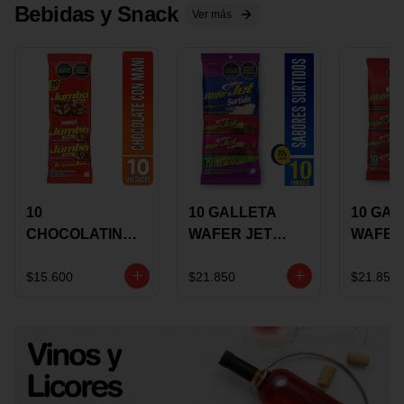
Bebidas y Snack
Ver más
10
10 GALLETA
10 GAL
CHOCOLATINA
WAFER JET
WAFER
JUMBO MANI X
SURTIDA X 22
VAINIL
17 GRS
GRS
GRS
$15.600
$21.850
$21.850
RECUBIERTA
RECUB
CON
CON
CHOCOLATE
CHOCO