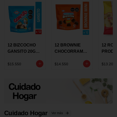
12 BIZCOCHO
12 BROWNIE
12 RO
GANSITO 20G
CHOCORRAMO
PRODU
MINI
AREQUIPE MINI
96 HO
MERMELADA
X 20 GRS
X 15 G
$15.550
$14.550
$13.200
CHOCOLATE
Cuidado Hogar
Ver más