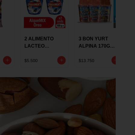
2 ALIMENTO
3 BON YURT
LACTEO
ALPINA 170G
ALQUEMIX
MULTISABOR
0G
ALQUERIA CON
$5.500
$13.750
OREO 100G 10 %
DCTO