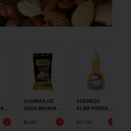
E
ACHIRAS DE
ADEREZO
KA
SAGU MAUKA
ALMA FOODS
RS
ORIGINAL X 25
SABOR A
GRS
MANTEQUILLA
$2.650
$19.750
DE AJO 300GR