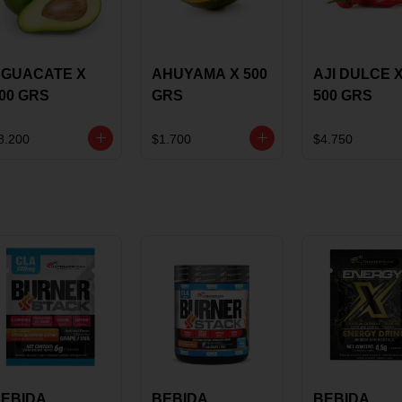
GUACATE X
AHUYAMA X 500
AJI DULCE 
00 GRS
GRS
500 GRS
8.200
$1.700
$4.750
EBIDA
BEBIDA
BEBIDA