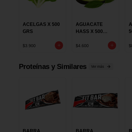
ACELGAS X 500
AGUACATE
A
GRS
HASS X 500
5
GRS
$3.900
$4.600
$
Proteínas y Similares
Ver más
BARRA
BARRA
B