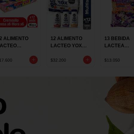
2 ALIMENTO
12 ALIMENTO
13 BEBIDA
LACTEO
LACTEO YOX
LACTEA
ORTIKIDS
DEFENSIS
YOGUIX
LQUERIA
ALPINA 100G
BETANIA 20
17.600
$32.200
$13.050
REMOSINO
MULTISABOR
SURTIDA
5G SURTIDO