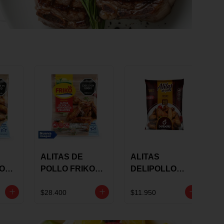
ALITAS DE
ALITAS
KO
POLLO FRIKO
DELIPOLLO
S
MARINADAS
BBQ SWEET X
GRS
PICANTES X 900
600 GRS
$28.400
$11.950
GRS