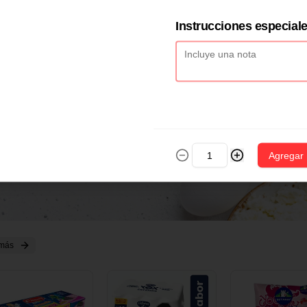
2 CM X 1 UND
14 CM X 1 UND
18 CM X 1 U
Instrucciones especial
Agregar
 más