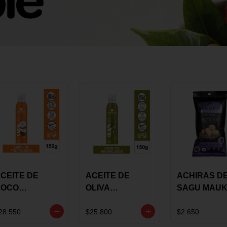
CEITE DE
ACEITE DE
ACHIRAS D
COCO
OLIVA
SAGU MAU
KARAVANSAY
KARAVANSAY
CHIA X 25 G
50G SPRAY
SPRAY 150G
28.550
$25.800
$2.650
EXTRA VIRGEN