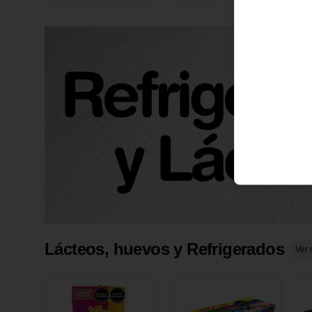
X 1 UND
1
Lácteos, huevos y Refrigerados
Ver