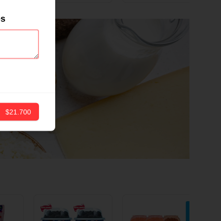
ND
12 CM X 1 UND
es
$21.700