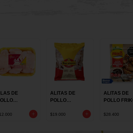
LAS DE
ALITAS DE
ALITAS DE
OLLO
POLLO
POLLO FRI
AULANDIA
BUCANERO
MARINADA
ARINADAS X
MARINADAS X
BBQ X 900 
12.000
$19.000
$28.400
ILO
1300 GRS
BOLSA