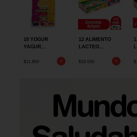
10 YOGUR
12 ALIMENTO
1
YAGUR
LACTEO
COLANTA
CUCHAREABLE
F
150ML SURTIDO
ALQUERIA
A
$11.850
$18.550
$
ACTIGEST 100G
C
SURTIDO
9