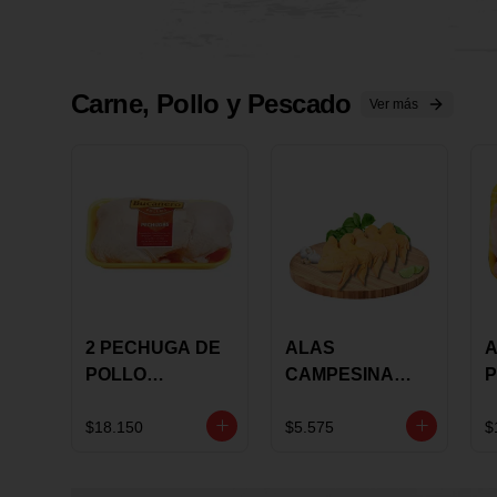
Carne, Pollo y Pescado
Ver más
2 PECHUGA DE
ALAS
A
POLLO
CAMPESINA
P
BUCANERO
CON
P
MARINADA X
COSTILLAR A
M
$18.150
$5.575
$
KILO
GRANEL X LB
K