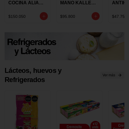
COCINA ALIADA
MANO KALLEY
ANTIH
UNIVERSAL X 4
5
E IMUS
PIEZAS
VELOCIDADES
TAPA 
$150.050
$95.800
$47.750
X 1 UND
12 CM 
Lácteos, huevos y
Ver más
Refrigerados