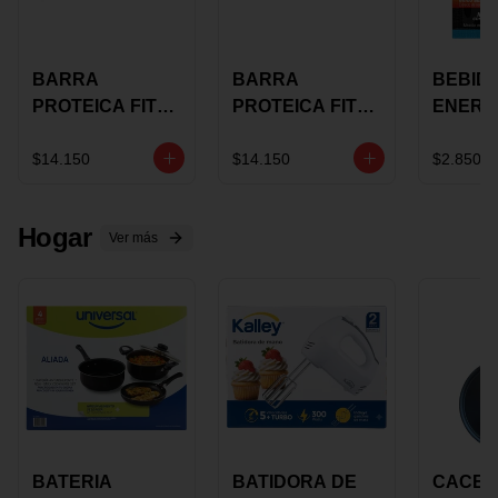
BARRA
BARRA
BEBID
PROTEICA FIT
PROTEICA FIT
ENERG
BAR
BAR COCO X 60
BURN
CHOCOLATE X
GRS
STACK 6
$14.150
$14.150
$2.850
60 GRS
NUTRA
N UVA
Hogar
Ver más
BATERIA
BATIDORA DE
CACER