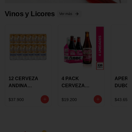
Vinos y Licores
Ver más
12 CERVEZA
4 PACK
APERIT
ANDINA
CERVEZA
DUBON
DORADA 473ML
ROSADA 330ML
375 ML
LATON
ROSE BBC
VINO
$37.900
$19.200
$43.650