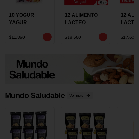
10 YOGUR
12 ALIMENTO
12 ALI
YAGUR
LACTEO
LACTE
COLANTA
CUCHAREABLE
FORTIK
150ML SURTIDO
ALQUERIA
ALQUE
$11.850
$18.550
$17.600
ACTIGEST 100G
CREMO
SURTIDO
95G SU
Mundo Saludable
Ver más