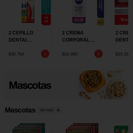
2 CEPILLO
2 CREMA
2 CRE
DENTAL
CORPORAL
DENTA
COLGATE 360
NIVEA
COLGA
+CREMA
EXPRESS
LUMIN
$30.750
$54.000
$29.200
DENTAL TOTAL
HYDRATION
WHITE 
12 75ML
400ML MEGA
ECONO
OFERTA
Mascotas
Ver más