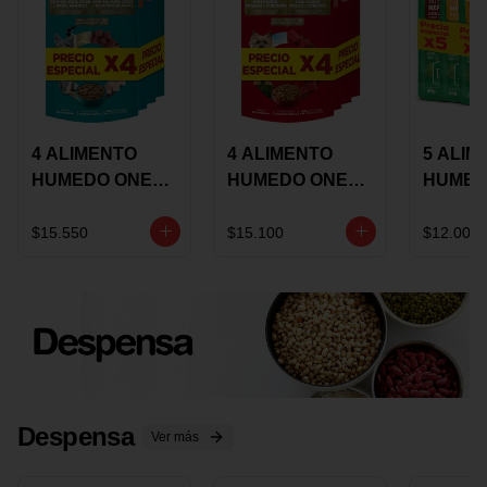
4 ALIMENTO
4 ALIMENTO
5 ALIM
HUMEDO ONE
HUMEDO ONE
HUMED
CAT SURTIDO X
DOT SURTIDO X
CHOW
85 GRS
85 GRS
ADULT
$15.550
$15.100
$12.000
ADULTOS
ADULTOS
SURTID
PRECI
ESPEC
Despensa
Ver más