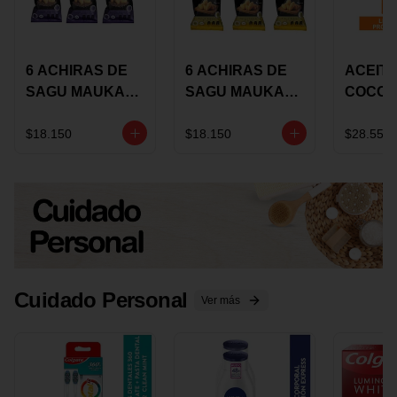
6 ACHIRAS DE
6 ACHIRAS DE
ACEITE
SAGU MAUKA
SAGU MAUKA
COCO
CHIA X 25 GRS
ORIGINAL X 25
KARAV
GRS
150G 
$18.150
$18.150
$28.550
Cuidado Personal
Ver más