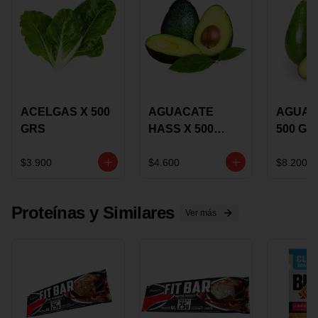
ACELGAS X 500
AGUACATE
AGUAC
GRS
HASS X 500
500 GR
GRS
$3.900
$4.600
$8.200
Proteínas y Similares
Ver más