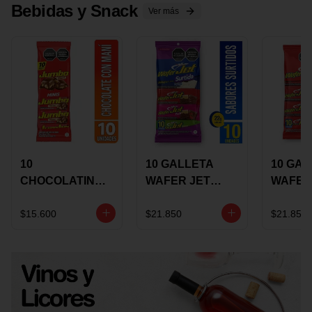
Bebidas y Snack
Ver más
10
10 GALLETA
10 GAL
CHOCOLATINA
WAFER JET
WAFER
JUMBO MANI X
SURTIDA X 22
VAINIL
17 GRS
GRS
GRS
$15.600
$21.850
$21.850
RECUBIERTA
RECUB
CON
CON
CHOCOLATE
CHOCO