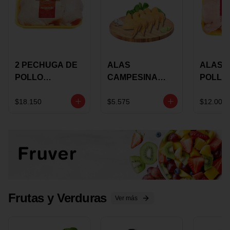
2 PECHUGA DE
ALAS
ALAS 
POLLO
CAMPESINA
POLLO
BUCANERO
CON
PAULA
MARINADA X
COSTILLAR A
MARIN
$18.150
$5.575
$12.000
KILO
GRANEL X LB
KILO
Frutas y Verduras
Ver más