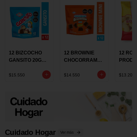
12 BIZCOCHO
12 BROWNIE
12 RO
GANSITO 20G
CHOCORRAMO
PRODU
MINI
AREQUIPE MINI
96 HO
MERMELADA
X 20 GRS
X 15 G
$15.550
$14.550
$13.200
CHOCOLATE
Cuidado Hogar
Ver más