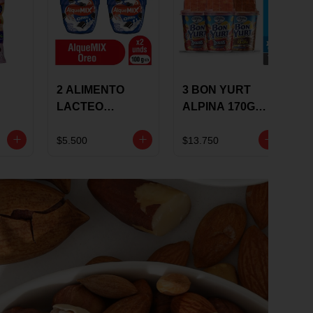
2 ALIMENTO
3 BON YURT
LACTEO
ALPINA 170G
ALQUEMIX
MULTISABOR
0G
ALQUERIA CON
$5.500
$13.750
OREO 100G 10 %
DCTO