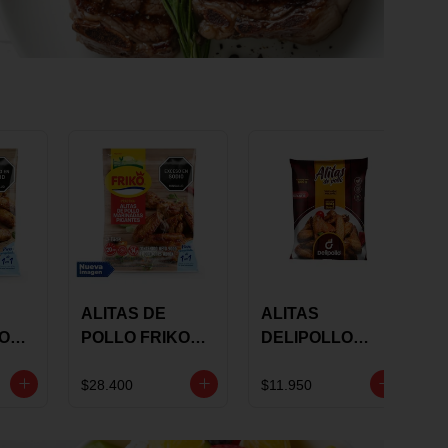
ALITAS DE
ALITAS
KO
POLLO FRIKO
DELIPOLLO
S
MARINADAS
BBQ SWEET X
GRS
PICANTES X 900
600 GRS
$28.400
$11.950
GRS