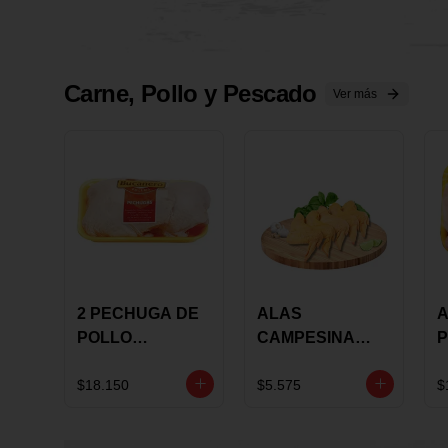
Carne, Pollo y Pescado
Ver más
2 PECHUGA DE
ALAS
A
POLLO
CAMPESINA
P
BUCANERO
CON
P
MARINADA X
COSTILLAR A
M
$18.150
$5.575
$
KILO
GRANEL X LB
K