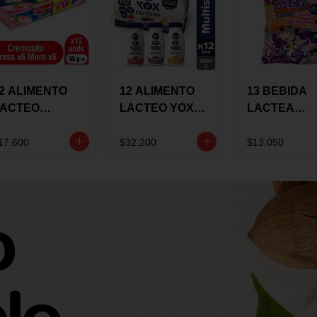
2 ALIMENTO
12 ALIMENTO
13 BEBIDA
LACTEO
LACTEO YOX
LACTEA
ORTIKIDS
DEFENSIS
YOGUIX
LQUERIA
ALPINA 100G
BETANIA 20
17.600
$32.200
$13.050
REMOSINO
MULTISABOR
SURTIDA
5G SURTIDO