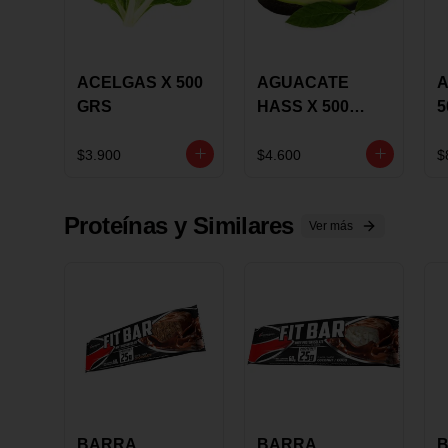
ACELGAS X 500
AGUACATE
A
GRS
HASS X 500
5
GRS
$3.900
$4.600
$
Proteínas y Similares
Ver más
BARRA
BARRA
B