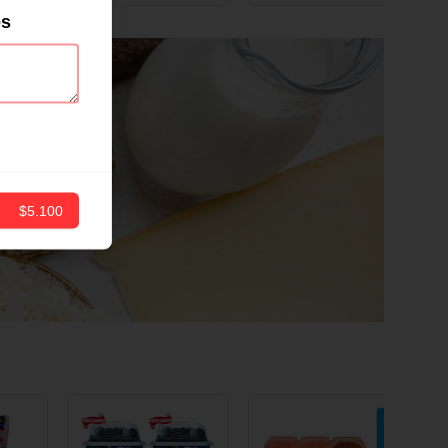
ND
12 CM X 1 UND
es
$5.100