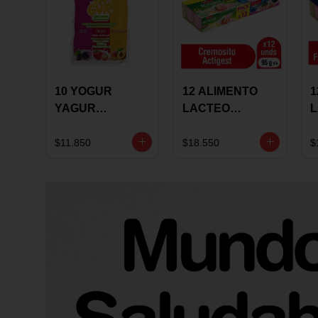
10 YOGUR
12 ALIMENTO
1
YAGUR
LACTEO
COLANTA
CUCHAREABLE
F
150ML SURTIDO
ALQUERIA
A
$11.850
$18.550
$
ACTIGEST 100G
C
SURTIDO
9