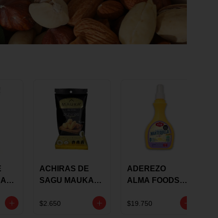
E
ACHIRAS DE
ADEREZO
KA
SAGU MAUKA
ALMA FOODS
RS
ORIGINAL X 25
SABOR A
GRS
MANTEQUILLA
$2.650
$19.750
DE AJO 300GR