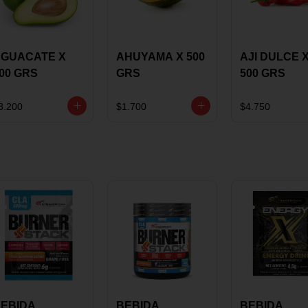
GUACATE X
AHUYAMA X 500
AJI DULCE 
00 GRS
GRS
500 GRS
8.200
$1.700
$4.750
EBIDA
BEBIDA
BEBIDA