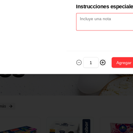
2 CM X 1 UND
14 CM X 1 UND
18 CM X 1 U
Instrucciones especial
Agregar
 más