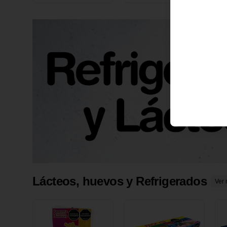
X 1 UND
1
Lácteos, huevos y Refrigerados
Ver