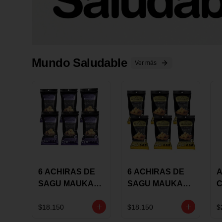
Mundo Saludable
Ver más
6 ACHIRAS DE
6 ACHIRAS DE
A
SAGU MAUKA
SAGU MAUKA
CHIA X 25 GRS
ORIGINAL X 25
GRS
1
$18.150
$18.150
$