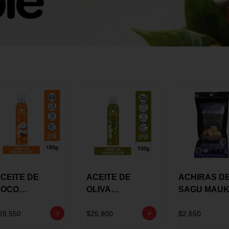
CEITE DE
ACEITE DE
ACHIRAS D
COCO
OLIVA
SAGU MAU
KARAVANSAY
KARAVANSAY
CHIA X 25 G
50G SPRAY
SPRAY 150G
28.550
$25.800
$2.650
EXTRA VIRGEN