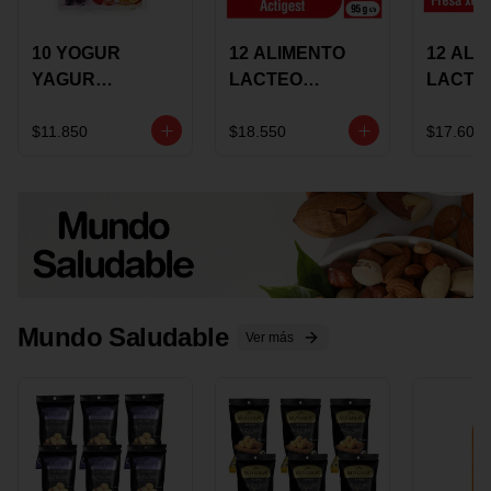
10 YOGUR
12 ALIMENTO
12 ALI
YAGUR
LACTEO
LACTE
COLANTA
CUCHAREABLE
FORTIK
150ML SURTIDO
ALQUERIA
ALQUE
$11.850
$18.550
$17.600
ACTIGEST 100G
CREMO
SURTIDO
95G SU
Mundo Saludable
Ver más