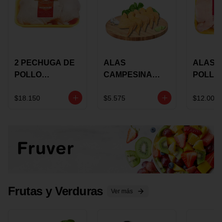
2 PECHUGA DE
ALAS
ALAS 
POLLO
CAMPESINA
POLLO
BUCANERO
CON
PAULA
MARINADA X
COSTILLAR A
MARIN
$18.150
$5.575
$12.000
KILO
GRANEL X LB
KILO
Frutas y Verduras
Ver más