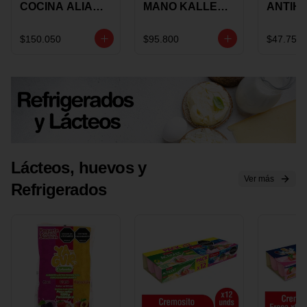
COCINA ALIADA
MANO KALLEY
ANTIH
UNIVERSAL X 4
5
E IMUS
PIEZAS
VELOCIDADES
TAPA 
$150.050
$95.800
$47.750
X 1 UND
12 CM 
Lácteos, huevos y
Ver más
Refrigerados