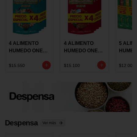
4 ALIMENTO
4 ALIMENTO
5 ALIM
HUMEDO ONE
HUMEDO ONE
HUMED
CAT SURTIDO X
DOT SURTIDO X
CHOW
85 GRS
85 GRS
ADULT
$15.550
$15.100
$12.000
ADULTOS
ADULTOS
SURTID
PRECI
ESPEC
Despensa
Ver más