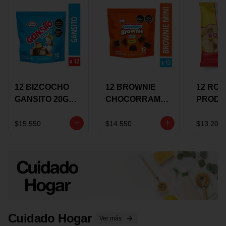
12 BIZCOCHO
12 BROWNIE
12 RO
GANSITO 20G
CHOCORRAMO
PRODU
MINI
AREQUIPE MINI
96 HO
MERMELADA
X 20 GRS
X 15 G
$15.550
$14.550
$13.200
CHOCOLATE
Cuidado Hogar
Ver más