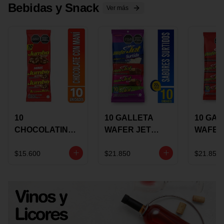
Bebidas y Snack
Ver más
10
10 GALLETA
10 GAL
CHOCOLATINA
WAFER JET
WAFER
JUMBO MANI X
SURTIDA X 22
VAINIL
17 GRS
GRS
GRS
$15.600
$21.850
$21.850
RECUBIERTA
RECUB
CON
CON
CHOCOLATE
CHOCO