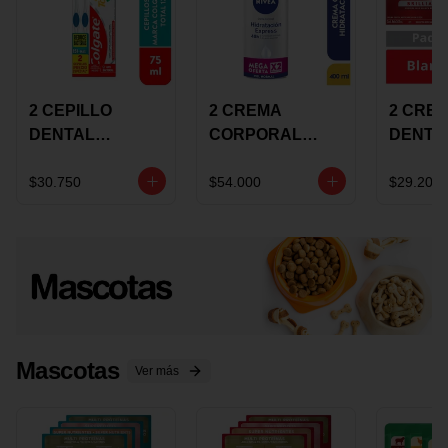
2 CEPILLO
2 CREMA
2 CRE
DENTAL
CORPORAL
DENTA
COLGATE 360
NIVEA
COLGA
+CREMA
EXPRESS
LUMIN
$30.750
$54.000
$29.200
DENTAL TOTAL
HYDRATION
WHITE 
12 75ML
400ML MEGA
ECONO
OFERTA
Mascotas
Ver más