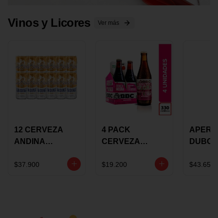
Vinos y Licores
Ver más
12 CERVEZA
4 PACK
APERIT
ANDINA
CERVEZA
DUBON
DORADA 473ML
ROSADA 330ML
375 ML
LATON
ROSE BBC
VINO
$37.900
$19.200
$43.650