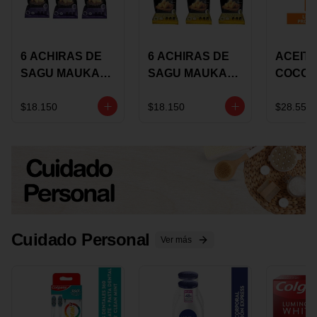
6 ACHIRAS DE
6 ACHIRAS DE
ACEITE
SAGU MAUKA
SAGU MAUKA
COCO
CHIA X 25 GRS
ORIGINAL X 25
KARAV
GRS
150G 
$18.150
$18.150
$28.550
Cuidado Personal
Ver más