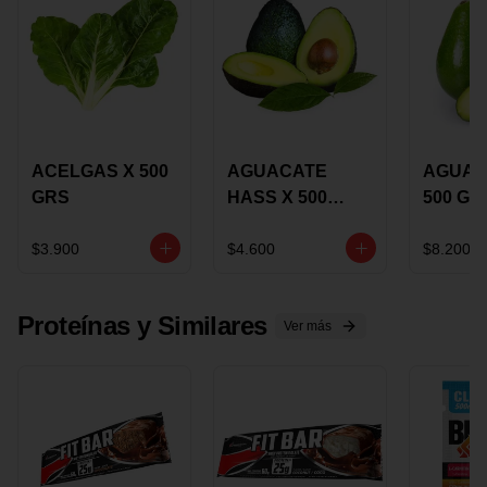
ACELGAS X 500
AGUACATE
AGUAC
GRS
HASS X 500
500 GR
GRS
$3.900
$4.600
$8.200
Proteínas y Similares
Ver más