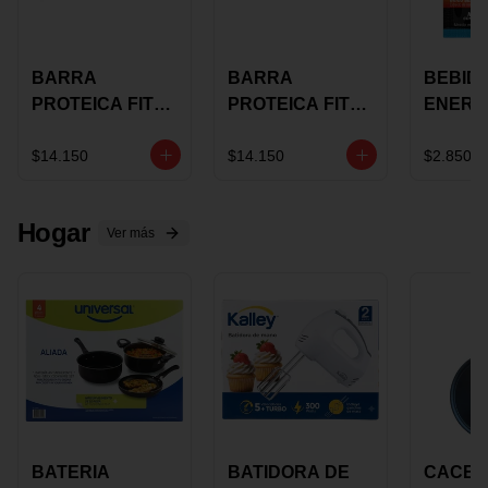
BARRA
BARRA
BEBID
PROTEICA FIT
PROTEICA FIT
ENERG
BAR
BAR COCO X 60
BURN
CHOCOLATE X
GRS
STACK 6
$14.150
$14.150
$2.850
60 GRS
NUTRA
N UVA
Hogar
Ver más
BATERIA
BATIDORA DE
CACER