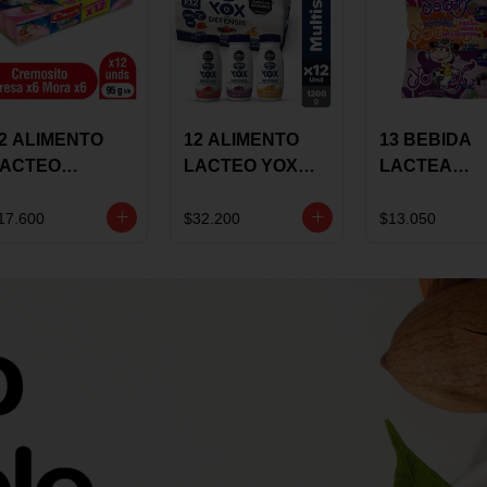
2 ALIMENTO
12 ALIMENTO
13 BEBIDA
LACTEO
LACTEO YOX
LACTEA
ORTIKIDS
DEFENSIS
YOGUIX
LQUERIA
ALPINA 100G
BETANIA 20
17.600
$32.200
$13.050
REMOSINO
MULTISABOR
SURTIDA
5G SURTIDO