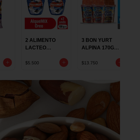
2 ALIMENTO
3 BON YURT
LACTEO
ALPINA 170G
ALQUEMIX
MULTISABOR
0G
ALQUERIA CON
$5.500
$13.750
OREO 100G 10 %
DCTO