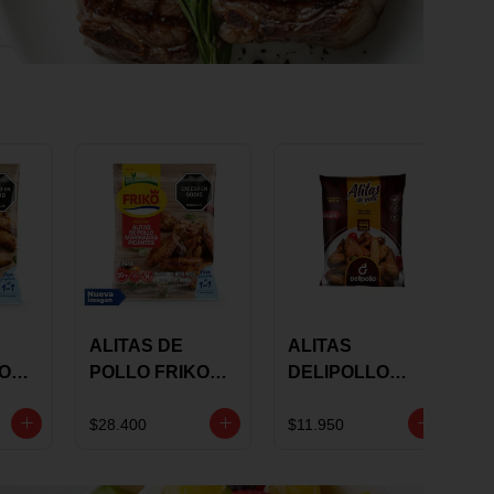
ALITAS DE
ALITAS
KO
POLLO FRIKO
DELIPOLLO
S
MARINADAS
BBQ SWEET X
GRS
PICANTES X 900
600 GRS
$28.400
$11.950
GRS