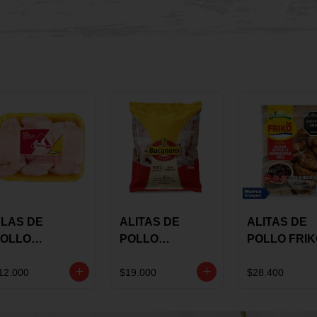
LAS DE
ALITAS DE
ALITAS DE
OLLO
POLLO
POLLO FRI
AULANDIA
BUCANERO
MARINADA
ARINADAS X
MARINADAS X
BBQ X 900 
12.000
$19.000
$28.400
ILO
1300 GRS
BOLSA