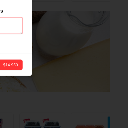
ND
12 CM X 1 UND
es
$14.950