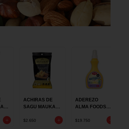
E
ACHIRAS DE
ADEREZO
KA
SAGU MAUKA
ALMA FOODS
RS
ORIGINAL X 25
SABOR A
GRS
MANTEQUILLA
$2.650
$19.750
DE AJO 300GR