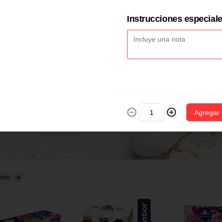
2 CM X 1 UND
14 CM X 1 UND
18 CM X 1 U
Instrucciones especial
Agregar
 más