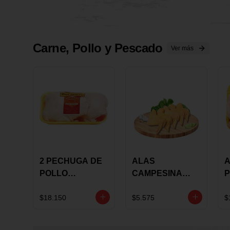
Carne, Pollo y Pescado
Ver más
2 PECHUGA DE
ALAS
A
POLLO
CAMPESINA
P
BUCANERO
CON
P
MARINADA X
COSTILLAR A
M
$18.150
$5.575
$
KILO
GRANEL X LB
K