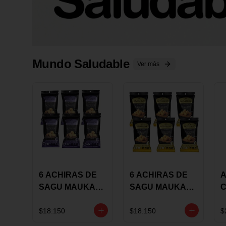
Mundo Saludable
Ver más
6 ACHIRAS DE
6 ACHIRAS DE
A
SAGU MAUKA
SAGU MAUKA
CHIA X 25 GRS
ORIGINAL X 25
GRS
1
$18.150
$18.150
$