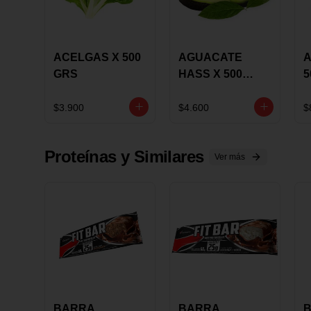
ACELGAS X 500
AGUACATE
A
GRS
HASS X 500
5
GRS
$3.900
$4.600
$
Proteínas y Similares
Ver más
BARRA
BARRA
B