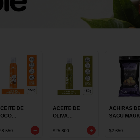
CEITE DE
ACEITE DE
ACHIRAS D
COCO
OLIVA
SAGU MAU
KARAVANSAY
KARAVANSAY
CHIA X 25 G
50G SPRAY
SPRAY 150G
28.550
$25.800
$2.650
EXTRA VIRGEN