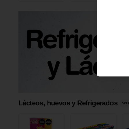
X 1 UND
1
Lácteos, huevos y Refrigerados
Ver