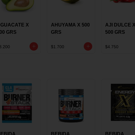
GUACATE X
AHUYAMA X 500
AJI DULCE 
00 GRS
GRS
500 GRS
8.200
$1.700
$4.750
EBIDA
BEBIDA
BEBIDA