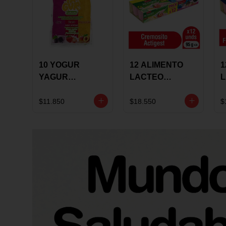
10 YOGUR
12 ALIMENTO
1
YAGUR
LACTEO
COLANTA
CUCHAREABLE
F
150ML SURTIDO
ALQUERIA
A
$11.850
$18.550
$
ACTIGEST 100G
C
SURTIDO
9