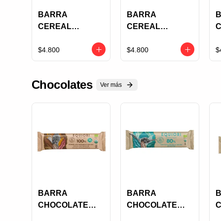
BARRA
BARRA
CEREAL
CEREAL
ENERFRUIT
ENERFRUIT
E
FRUTOS ROJOS
MANGO X 30
M
$4.800
$4.800
$
X 30 GRS
GRS
3
Chocolates
Ver más
BARRA
BARRA
CHOCOLATE
CHOCOLATE
100% EQUIORI
80% EQUIORI
O