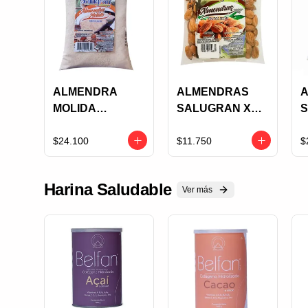
ALMENDRA
ALMENDRAS
MOLIDA
SALUGRAN X
S
SALUGRAN X
125 GRS
2
250 GRS
$24.100
$11.750
$
Harina Saludable
Ver más