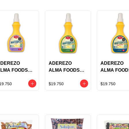
ADEREZO
ADEREZO
ADEREZO
LMA FOODS
ALMA FOODS
ALMA FOOD
ABOR A
SABOR A
SABOR A
ANTEQUILLA
MANTEQUILLA
MANTEQUIL
19.750
$19.750
$19.750
E AJO 300GR
FINAS HIERBAS
TRADICION
SPRAY
300GR SPRAY
300GR SPR