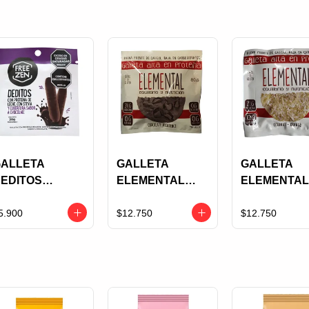
ALLETA
GALLETA
GALLETA
EDITOS
ELEMENTAL
ELEMENTAL
REEZEN
PROTEINA
PROTEINA
COBERTURA
CHOCOLATE
COCONUT
5.900
$12.750
$12.750
HOCOLATE X
DECADENCE X
ORANGE X 8
0 GRS
80 GRS
GRS