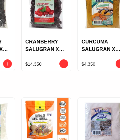
Y
CRANBERRY
CURCUMA
X
SALUGRAN X
SALUGRAN X
250 GRS
125 GRS
$14.350
$4.350