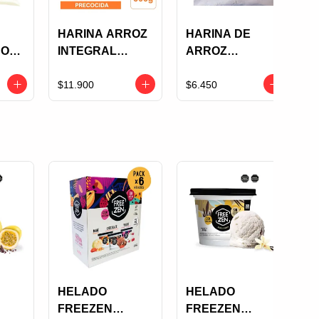
HARINA ARROZ
HARINA DE
DO
INTEGRAL
ARROZ
X
KARAVANSAY
SALUGRAN
500G DOYPACK
INTEGRAL X 500
$11.900
$6.450
GRS
HELADO
HELADO
FREEZEN
FREEZEN