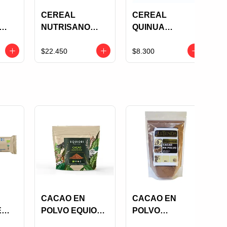
CEREAL
CEREAL
NUTRISANO
QUINUA
OPS
QUINUA LOOPS
EXTRUIDA
X
AREQUIPE X
SALUGRAN
$22.450
$8.300
400 GRS
CHOCOLATE X
125 GRS
CACAO EN
CACAO EN
E
POLVO EQUIORI
POLVO
80%
SIN AZUCAR X
LEYENDA