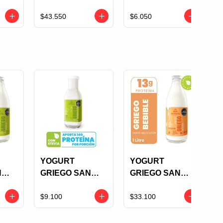
SURTIDO X 85
VAINILLA X 85
GRS PACK X 6
GRS SIN
$43.550
$6.050
 X
AZUCAR
YOGURT
YOGURT
N
GRIEGO SAN
GRIEGO SAN
MARTIN
MARTIN
ULO
BEBIBLE LULO
BEBIBLE
$9.100
$33.100
X 220 M.L
MELOCOTON X
1 L