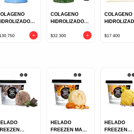
COLAGENO
COLAGENO
COLAGENO
IDROLIZADO
HIDROLIZADO
HIDROLIZA
ELFAN
NUTRISANO X
SALUGRAN 
AINILLA X 600
150 GRS
125 GRS
130.750
$32.300
$17.400
GRS
HELADO
HELADO
HELADO
REEZEN
FREEZEN MANI
FREEZEN