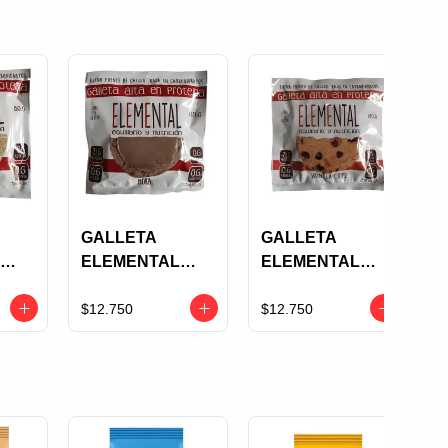
GALLETA
GALLETA
ELEMENTAL
ELEMENTAL
PROTEINA
PROTEINA
MOKA X 80 GRS
VAINILLA Y
$12.750
$12.750
0
CHOCOLATE X
80 GRS