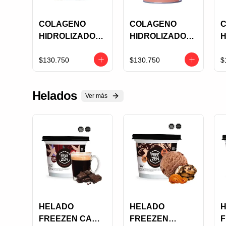
COLAGENO
COLAGENO
HIDROLIZADO
HIDROLIZADO
H
BELFAN ACAI X
BELFAN CACAO
B
600 GRS
X 600 GRS
V
$130.750
$130.750
$
Helados
Ver más
HELADO
HELADO
FREEZEN CAFE
FREEZEN
F