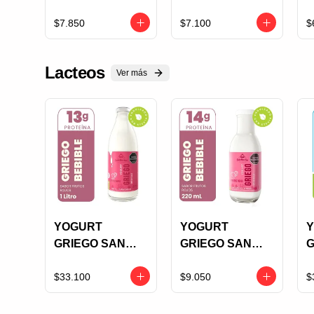
CHIPS
CHOCOLATE
C
CHOCOLATE X
GALLETA Y
8
$7.850
$7.100
$
85 GRS SIN
AREQUIPE X 85
AZUCAR
GRS SIN
Lacteos
AZUCAR
Ver más
YOGURT
YOGURT
GRIEGO SAN
GRIEGO SAN
G
MARTIN
MARTIN
M
BEBIBLE
BEBIBLE
B
$33.100
$9.050
$
FRUTOS ROJOS
FRUTOS ROJOS
X 1 L
X 220 M.L