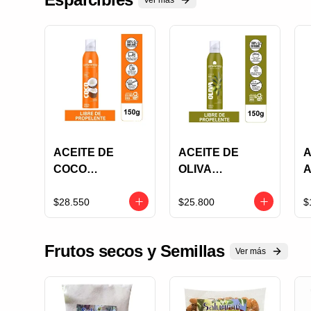
Ver más
ACEITE DE
ACEITE DE
COCO
OLIVA
A
KARAVANSAY
KARAVANSAY
S
150G SPRAY
SPRAY 150G
M
$28.550
$25.800
$
EXTRA VIRGEN
D
Frutos secos y Semillas
Ver más