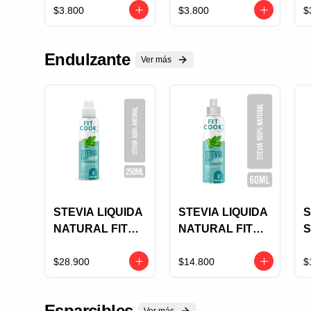
11GR
11GR
E
$3.800
$3.800
$
ORGANICO SIN
AZUCAR
Endulzante
Ver más
STEVIA LIQUIDA
STEVIA LIQUIDA
S
NATURAL FIT
NATURAL FIT
S
COOK X 250 ML
COOK X 60 ML
C
C
$28.900
$14.800
$
Esparcibles