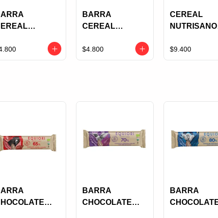
BARRA
BARRA
CEREAL
CEREAL
CEREAL
NUTRISANO
NERFRUIT
ENERFRUIT
QUINUA LO
ARACUCHIA X
PIÑA CON
AREQUIPE 
4.800
$4.800
$9.400
0 GRS
ÑAME X 30 GRS
100 GRS
BARRA
BARRA
BARRA
CHOCOLATE
CHOCOLATE
CHOCOLAT
RGANICO 65%
ORGANICO 70%
ORGANICO 