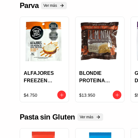
Parva
Ver más
ALFAJORES
BLONDIE
G
FREEZEN
PROTEINA
D
RELLENO
ELEMENTAL
F
AREQUIPE X 30
WILD GOLDEN X
$4.750
$13.950
$
GRS
100 GRS
C
3
Pasta sin Gluten
Ver más