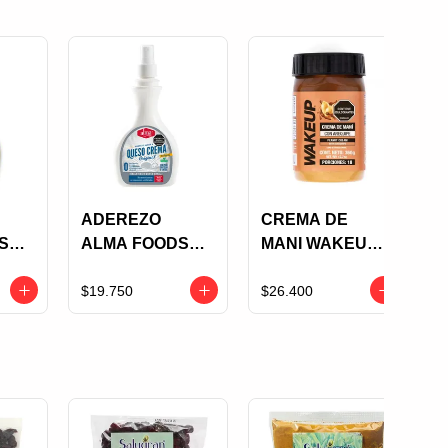
ADEREZO
CREMA DE
S
ALMA FOODS
MANI WAKEUP
SABOR A
AREQUIPE X
LA
QUESO CREMA
360 GRS
$19.750
$26.400
AL
ORIGINAL
AY
300GR SPRAY