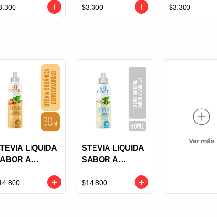
QUIORI 11GR
EQUIORI 13GR
EQUIORI 11
3.300
$3.300
$3.300
OSCURO
ANIS DE CACAO
Ver más
TEVIA LIQUIDA
STEVIA LIQUIDA
ABOR A
SABOR A
ARAMELO FIT
VAINILLA FIT
OOK X 60 ML
COOK X 60 ML
14.800
$14.800