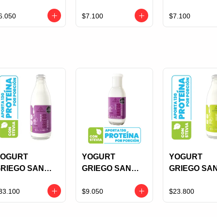
HOCOLATE X
AREQUIPE X 85
MARACUYA
5 GRS SIN
GRS SIN
CHIPS
6.050
$7.100
$7.100
AZUCAR
AZUCAR
CHOCOLATE
85 GRS SIN
AZUCAR
YOGURT
YOGURT
YOGURT
RIEGO SAN
GRIEGO SAN
GRIEGO SA
ARTIN
MARTIN
MARTIN
EBIBLE
BEBIBLE
BEBIBLE L
33.100
$9.050
$23.800
GULUPA X 1 L
GULUPA X 220
X 1 L
M.L