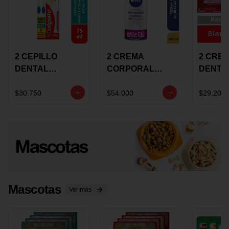
2 CEPILLO
2 CREMA
2 CRE
DENTAL
CORPORAL
DENTA
COLGATE 360
NIVEA
COLGA
+CREMA
EXPRESS
LUMIN
$30.750
$54.000
$29.200
DENTAL TOTAL
HYDRATION
WHITE 
12 75ML
400ML MEGA
ECONO
OFERTA
Mascotas
Ver más