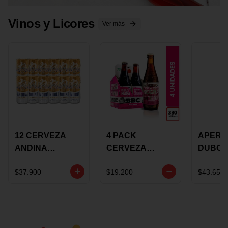
Vinos y Licores
Ver más
12 CERVEZA
4 PACK
APERIT
ANDINA
CERVEZA
DUBON
DORADA 473ML
ROSADA 330ML
375 ML
LATON
ROSE BBC
VINO
$37.900
$19.200
$43.650