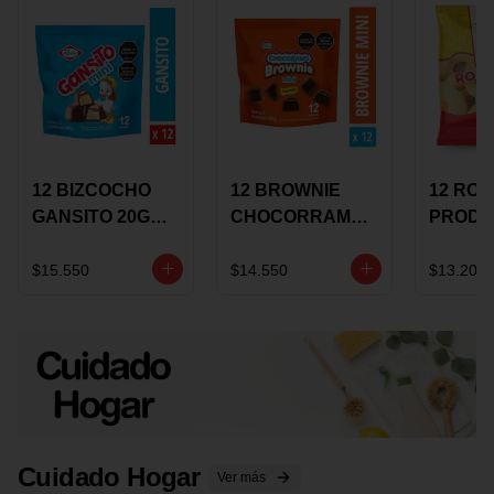
12 BIZCOCHO
12 BROWNIE
12 RO
GANSITO 20G
CHOCORRAMO
PRODU
MINI
AREQUIPE MINI
96 HO
MERMELADA
X 20 GRS
X 15 G
$15.550
$14.550
$13.200
CHOCOLATE
Cuidado Hogar
Ver más