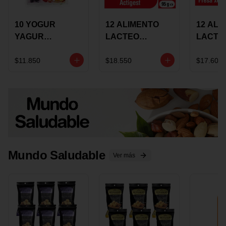
10 YOGUR
12 ALIMENTO
12 ALI
YAGUR
LACTEO
LACTE
COLANTA
CUCHAREABLE
FORTIK
150ML SURTIDO
ALQUERIA
ALQUE
$11.850
$18.550
$17.600
ACTIGEST 100G
CREMO
SURTIDO
95G SU
Mundo Saludable
Ver más