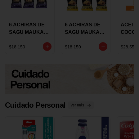
6 ACHIRAS DE
6 ACHIRAS DE
ACEITE
SAGU MAUKA
SAGU MAUKA
COCO
CHIA X 25 GRS
ORIGINAL X 25
KARAV
GRS
150G 
$18.150
$18.150
$28.550
Cuidado Personal
Ver más