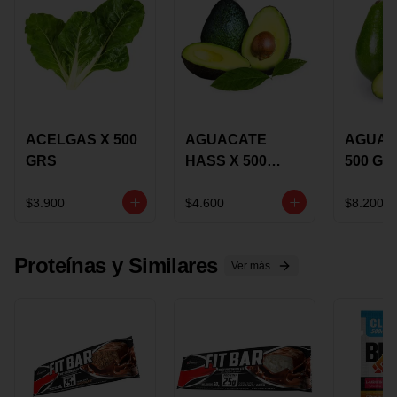
ACELGAS X 500
AGUACATE
AGUAC
GRS
HASS X 500
500 GR
GRS
$3.900
$4.600
$8.200
Proteínas y Similares
Ver más