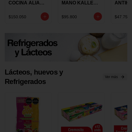
COCINA ALIADA
MANO KALLEY
ANTIH
UNIVERSAL X 4
5
E IMUS
PIEZAS
VELOCIDADES
TAPA 
$150.050
$95.800
$47.750
X 1 UND
12 CM 
Lácteos, huevos y
Ver más
Refrigerados