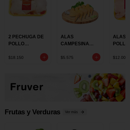
2 PECHUGA DE
ALAS
ALAS 
POLLO
CAMPESINA
POLLO
BUCANERO
CON
PAULA
MARINADA X
COSTILLAR A
MARIN
$18.150
$5.575
$12.000
KILO
GRANEL X LB
KILO
Frutas y Verduras
Ver más