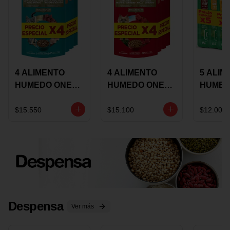
4 ALIMENTO
4 ALIMENTO
5 ALIM
HUMEDO ONE
HUMEDO ONE
HUMED
CAT SURTIDO X
DOT SURTIDO X
CHOW
85 GRS
85 GRS
ADULT
$15.550
$15.100
$12.000
ADULTOS
ADULTOS
SURTID
PRECI
ESPEC
Despensa
Ver más