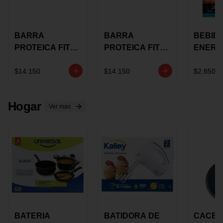
BARRA
BARRA
BEBID
PROTEICA FIT
PROTEICA FIT
ENERG
BAR
BAR COCO X 60
BURN
CHOCOLATE X
GRS
STACK 6
$14.150
$14.150
$2.850
60 GRS
NUTRA
N UVA
Hogar
Ver más
BATERIA
BATIDORA DE
CACER