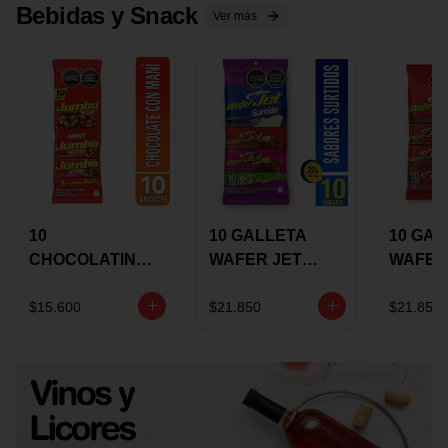
Bebidas y Snack
Ver más
10
10 GALLETA
10 GAL
CHOCOLATINA
WAFER JET
WAFER
JUMBO MANI X
SURTIDA X 22
VAINIL
17 GRS
GRS
GRS
$15.600
$21.850
$21.850
RECUBIERTA
RECUB
CON
CON
CHOCOLATE
CHOCO