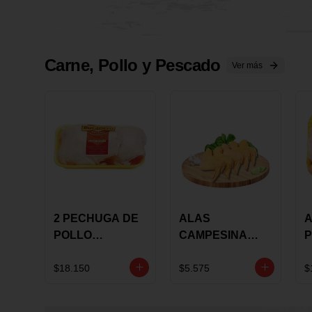
Carne, Pollo y Pescado
Ver más
2 PECHUGA DE
ALAS
A
POLLO
CAMPESINA
P
BUCANERO
CON
P
MARINADA X
COSTILLAR A
M
$18.150
$5.575
$
KILO
GRANEL X LB
K