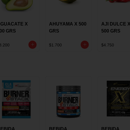
GUACATE X
AHUYAMA X 500
AJI DULCE 
00 GRS
GRS
500 GRS
8.200
$1.700
$4.750
EBIDA
BEBIDA
BEBIDA