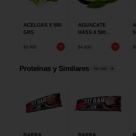
ACELGAS X 500
AGUACATE
A
GRS
HASS X 500
5
GRS
$3.900
$4.600
$
Proteínas y Similares
Ver más
BARRA
BARRA
B