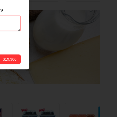
ND
12 CM X 1 UND
es
$19.300