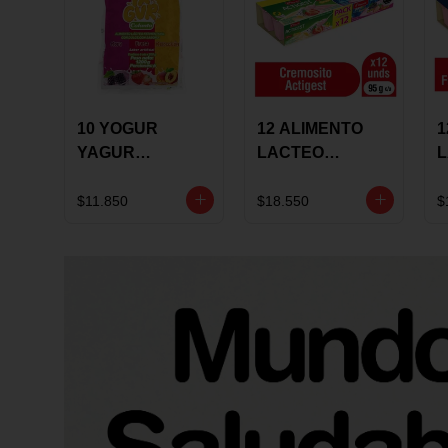
10 YOGUR
12 ALIMENTO
1
YAGUR
LACTEO
COLANTA
CUCHAREABLE
F
150ML SURTIDO
ALQUERIA
A
$11.850
$18.550
$
ACTIGEST 100G
C
SURTIDO
9