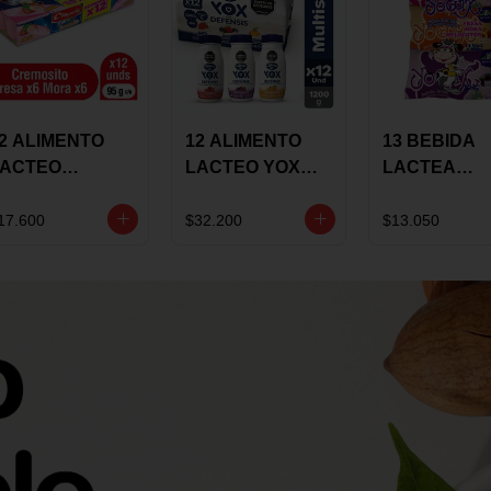
2 ALIMENTO
12 ALIMENTO
13 BEBIDA
LACTEO
LACTEO YOX
LACTEA
ORTIKIDS
DEFENSIS
YOGUIX
LQUERIA
ALPINA 100G
BETANIA 20
17.600
$32.200
$13.050
REMOSINO
MULTISABOR
SURTIDA
5G SURTIDO