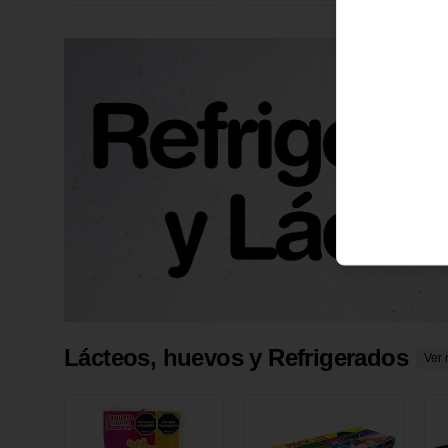
X 1 UND
1
Lácteos, huevos y Refrigerados
Ver