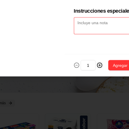
2 CM X 1 UND
14 CM X 1 UND
18 CM X 1 U
Instrucciones especial
Agregar
 más