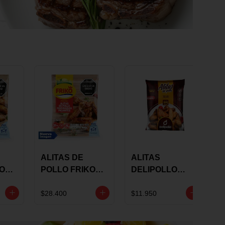
ALITAS DE
ALITAS
KO
POLLO FRIKO
DELIPOLLO
S
MARINADAS
BBQ SWEET X
GRS
PICANTES X 900
600 GRS
$28.400
$11.950
GRS