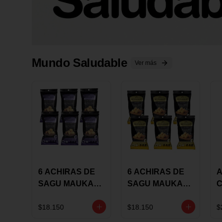
Mundo Saludable
Ver más
6 ACHIRAS DE
6 ACHIRAS DE
A
SAGU MAUKA
SAGU MAUKA
CHIA X 25 GRS
ORIGINAL X 25
GRS
1
$18.150
$18.150
$