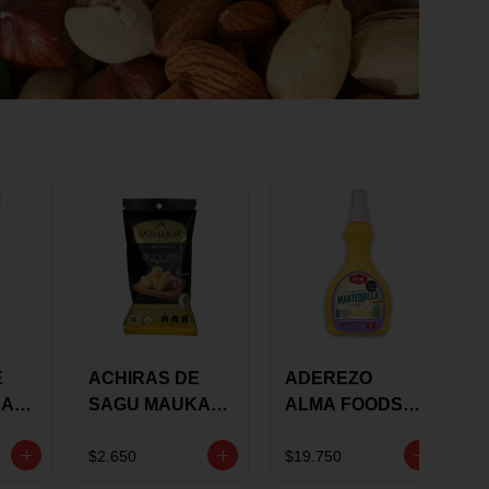
E
ACHIRAS DE
ADEREZO
KA
SAGU MAUKA
ALMA FOODS
RS
ORIGINAL X 25
SABOR A
GRS
MANTEQUILLA
$2.650
$19.750
DE AJO 300GR