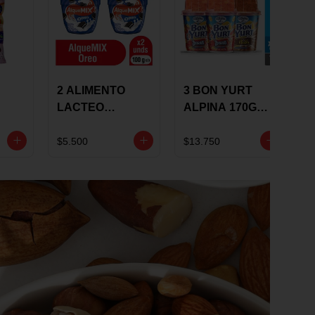
2 ALIMENTO
3 BON YURT
LACTEO
ALPINA 170G
ALQUEMIX
MULTISABOR
0G
ALQUERIA CON
$5.500
$13.750
OREO 100G 10 %
DCTO