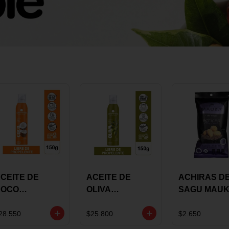
CEITE DE
ACEITE DE
ACHIRAS D
COCO
OLIVA
SAGU MAU
KARAVANSAY
KARAVANSAY
CHIA X 25 G
50G SPRAY
SPRAY 150G
28.550
$25.800
$2.650
EXTRA VIRGEN