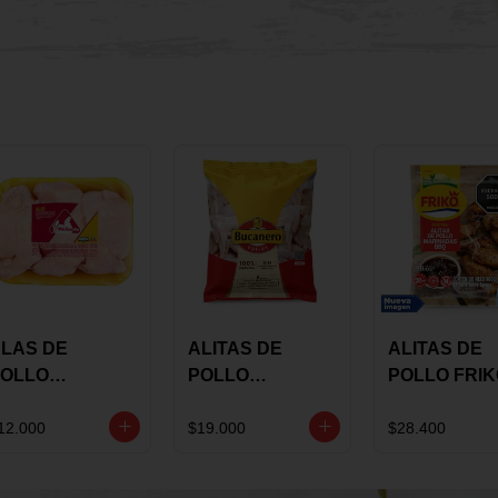
LAS DE
ALITAS DE
ALITAS DE
OLLO
POLLO
POLLO FRI
AULANDIA
BUCANERO
MARINADA
ARINADAS X
MARINADAS X
BBQ X 900 
12.000
$19.000
$28.400
ILO
1300 GRS
BOLSA