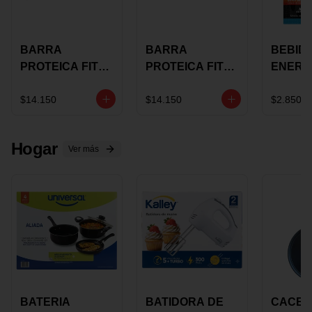
BARRA
BARRA
BEBID
PROTEICA FIT
PROTEICA FIT
ENERG
BAR
BAR COCO X 60
BURN
CHOCOLATE X
GRS
STACK 6
$14.150
$14.150
$2.850
60 GRS
NUTRA
N UVA
Hogar
Ver más
BATERIA
BATIDORA DE
CACER