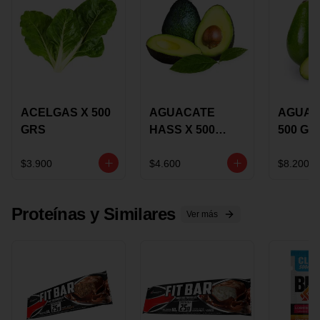
ACELGAS X 500
AGUACATE
AGUAC
GRS
HASS X 500
500 GR
GRS
$3.900
$4.600
$8.200
Proteínas y Similares
Ver más