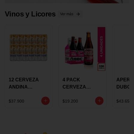
Vinos y Licores
Ver más
12 CERVEZA
4 PACK
APERIT
ANDINA
CERVEZA
DUBON
DORADA 473ML
ROSADA 330ML
375 ML
LATON
ROSE BBC
VINO
$37.900
$19.200
$43.650