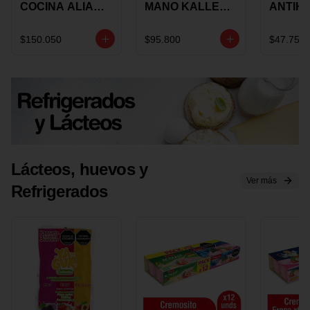
COCINA ALIADA
MANO KALLEY
ANTIH
UNIVERSAL X 4
5
E IMUS
PIEZAS
VELOCIDADES
TAPA 
$150.050
$95.800
$47.750
X 1 UND
12 CM 
Lácteos, huevos y
Ver más
Refrigerados