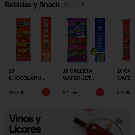
Bebidas y Snack
Ver más
10
10 GALLETA
10 GAL
CHOCOLATINA
WAFER JET
WAFER
JUMBO MANI X
SURTIDA X 22
VAINIL
17 GRS
GRS
GRS
$15.600
$21.850
$21.850
RECUBIERTA
RECUB
CON
CON
CHOCOLATE
CHOCO