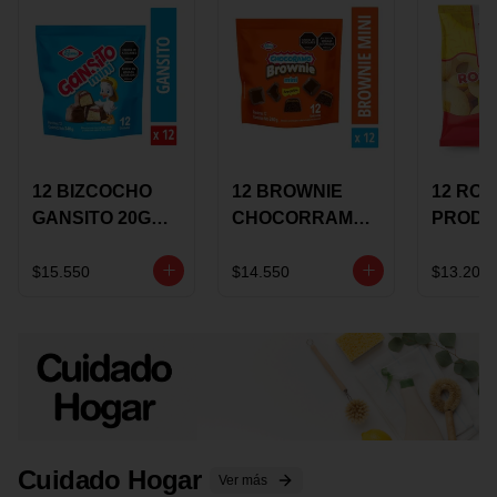
12 BIZCOCHO
12 BROWNIE
12 RO
GANSITO 20G
CHOCORRAMO
PRODU
MINI
AREQUIPE MINI
96 HO
MERMELADA
X 20 GRS
X 15 G
$15.550
$14.550
$13.200
CHOCOLATE
Cuidado Hogar
Ver más