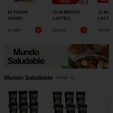
10 YOGUR
12 ALIMENTO
12 ALI
YAGUR
LACTEO
LACTE
COLANTA
CUCHAREABLE
FORTIK
150ML SURTIDO
ALQUERIA
ALQUE
$11.850
$18.550
$17.600
ACTIGEST 100G
CREMO
SURTIDO
95G SU
Mundo Saludable
Ver más