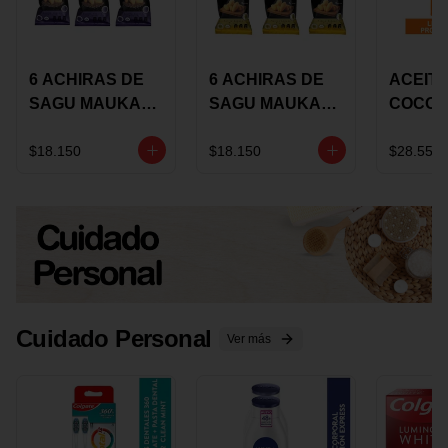
6 ACHIRAS DE
6 ACHIRAS DE
ACEITE
SAGU MAUKA
SAGU MAUKA
COCO
CHIA X 25 GRS
ORIGINAL X 25
KARAV
GRS
150G 
$18.150
$18.150
$28.550
Cuidado Personal
Ver más