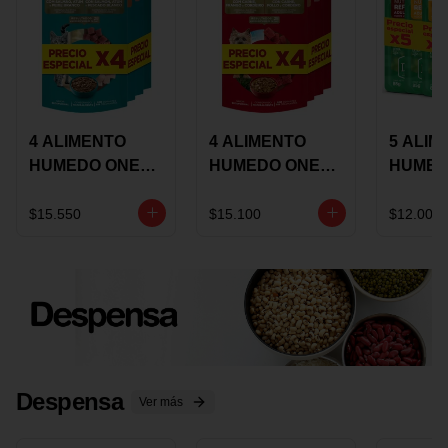
4 ALIMENTO
4 ALIMENTO
5 ALIM
HUMEDO ONE
HUMEDO ONE
HUMED
CAT SURTIDO X
DOT SURTIDO X
CHOW
85 GRS
85 GRS
ADULT
$15.550
$15.100
$12.000
ADULTOS
ADULTOS
SURTID
PRECI
ESPEC
Despensa
Ver más