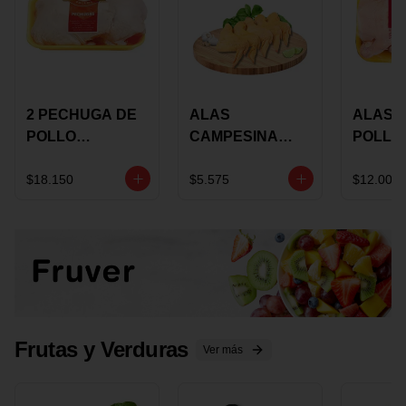
2 PECHUGA DE
ALAS
ALAS 
POLLO
CAMPESINA
POLLO
BUCANERO
CON
PAULA
MARINADA X
COSTILLAR A
MARIN
$18.150
$5.575
$12.000
KILO
GRANEL X LB
KILO
Frutas y Verduras
Ver más