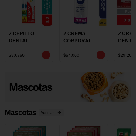
2 CEPILLO
2 CREMA
2 CRE
DENTAL
CORPORAL
DENTA
COLGATE 360
NIVEA
COLGA
+CREMA
EXPRESS
LUMIN
$30.750
$54.000
$29.200
DENTAL TOTAL
HYDRATION
WHITE 
12 75ML
400ML MEGA
ECONO
OFERTA
Mascotas
Ver más