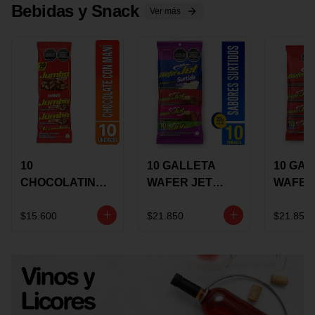
Bebidas y Snack
Ver más
10
10 GALLETA
10 GAL
CHOCOLATINA
WAFER JET
WAFER
JUMBO MANI X
SURTIDA X 22
VAINIL
17 GRS
GRS
GRS
$15.600
$21.850
$21.850
RECUBIERTA
RECUB
CON
CON
CHOCOLATE
CHOCO