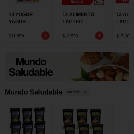
10 YOGUR
12 ALIMENTO
12 ALI
YAGUR
LACTEO
LACTE
COLANTA
CUCHAREABLE
FORTIK
150ML SURTIDO
ALQUERIA
ALQUE
$11.850
$18.550
$17.600
ACTIGEST 100G
CREMO
SURTIDO
95G SU
Mundo Saludable
Ver más