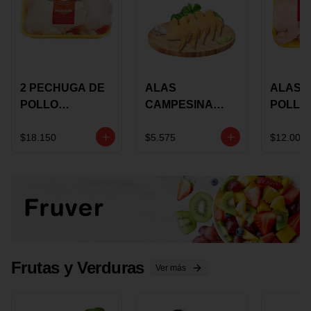
2 PECHUGA DE
ALAS
ALAS 
POLLO
CAMPESINA
POLLO
BUCANERO
CON
PAULA
MARINADA X
COSTILLAR A
MARIN
$18.150
$5.575
$12.000
KILO
GRANEL X LB
KILO
Frutas y Verduras
Ver más