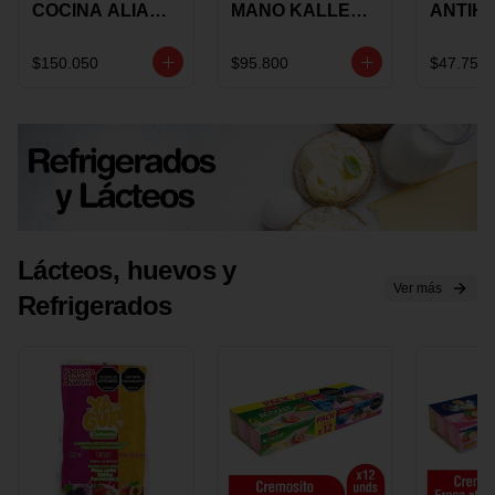
COCINA ALIADA
MANO KALLEY
ANTIH
UNIVERSAL X 4
5
E IMUS
PIEZAS
VELOCIDADES
TAPA 
$150.050
$95.800
$47.750
X 1 UND
12 CM 
Lácteos, huevos y
Ver más
Refrigerados