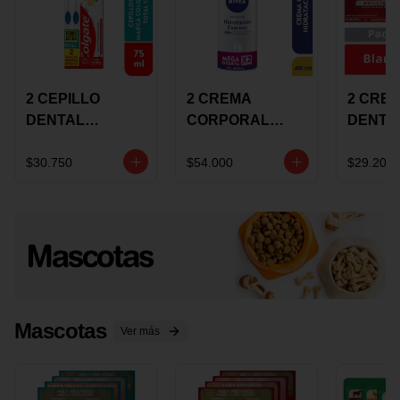
2 CEPILLO
2 CREMA
2 CRE
DENTAL
CORPORAL
DENTA
COLGATE 360
NIVEA
COLGA
+CREMA
EXPRESS
LUMIN
$30.750
$54.000
$29.200
DENTAL TOTAL
HYDRATION
WHITE 
12 75ML
400ML MEGA
ECONO
OFERTA
Mascotas
Ver más