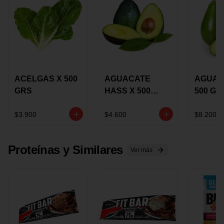
ACELGAS X 500
AGUACATE
AGUAC
GRS
HASS X 500
500 GR
GRS
$3.900
$4.600
$8.200
Proteínas y Similares
Ver más