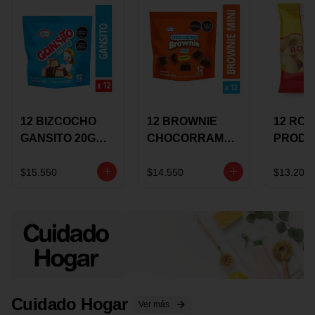
12 BIZCOCHO
12 BROWNIE
12 RO
GANSITO 20G
CHOCORRAMO
PRODU
MINI
AREQUIPE MINI
96 HO
MERMELADA
X 20 GRS
X 15 G
$15.550
$14.550
$13.200
CHOCOLATE
Cuidado Hogar
Ver más