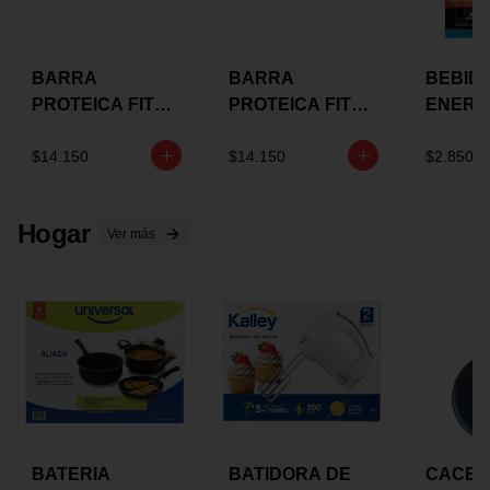
BARRA
BARRA
BEBID
PROTEICA FIT
PROTEICA FIT
ENERG
BAR
BAR COCO X 60
BURN
CHOCOLATE X
GRS
STACK 6
$14.150
$14.150
$2.850
60 GRS
NUTRA
N UVA
Hogar
Ver más
BATERIA
BATIDORA DE
CACER