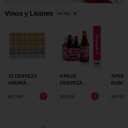
Vinos y Licores
Ver más
12 CERVEZA
4 PACK
APERIT
ANDINA
CERVEZA
DUBON
DORADA 473ML
ROSADA 330ML
375 ML
LATON
ROSE BBC
VINO
$37.900
$19.200
$43.650