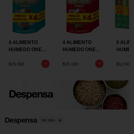
4 ALIMENTO
4 ALIMENTO
5 ALIM
HUMEDO ONE
HUMEDO ONE
HUMED
CAT SURTIDO X
DOT SURTIDO X
CHOW
85 GRS
85 GRS
ADULT
$15.550
$15.100
$12.000
ADULTOS
ADULTOS
SURTID
PRECI
ESPEC
Despensa
Ver más