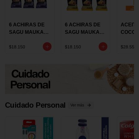
6 ACHIRAS DE
6 ACHIRAS DE
ACEITE
SAGU MAUKA
SAGU MAUKA
COCO
CHIA X 25 GRS
ORIGINAL X 25
KARAV
GRS
150G 
$18.150
$18.150
$28.550
Cuidado Personal
Ver más