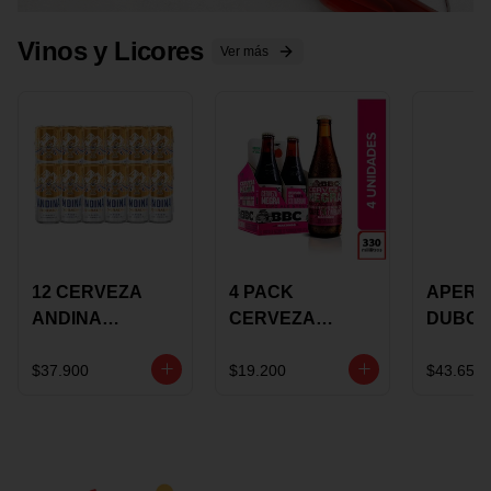
Vinos y Licores
Ver más
12 CERVEZA
4 PACK
APERIT
ANDINA
CERVEZA
DUBON
DORADA 473ML
ROSADA 330ML
375 ML
LATON
ROSE BBC
VINO
$37.900
$19.200
$43.650