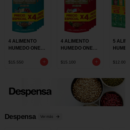
4 ALIMENTO
4 ALIMENTO
5 ALIM
HUMEDO ONE
HUMEDO ONE
HUMED
CAT SURTIDO X
DOT SURTIDO X
CHOW
85 GRS
85 GRS
ADULT
$15.550
$15.100
$12.000
ADULTOS
ADULTOS
SURTID
PRECI
ESPEC
Despensa
Ver más