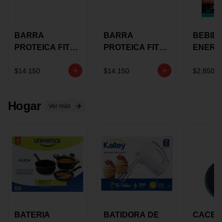
BARRA
BARRA
BEBID
PROTEICA FIT
PROTEICA FIT
ENERG
BAR
BAR COCO X 60
BURN
CHOCOLATE X
GRS
STACK 6
$14.150
$14.150
$2.850
60 GRS
NUTRA
N UVA
Hogar
Ver más
BATERIA
BATIDORA DE
CACER