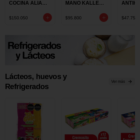
COCINA ALIADA
MANO KALLEY
ANTIH
UNIVERSAL X 4
5
E IMUS
PIEZAS
VELOCIDADES
TAPA 
$150.050
$95.800
$47.750
X 1 UND
12 CM 
Lácteos, huevos y
Ver más
Refrigerados