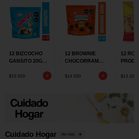
12 BIZCOCHO
12 BROWNIE
12 RO
GANSITO 20G
CHOCORRAMO
PRODU
MINI
AREQUIPE MINI
96 HO
MERMELADA
X 20 GRS
X 15 G
$15.550
$14.550
$13.200
CHOCOLATE
Cuidado Hogar
Ver más