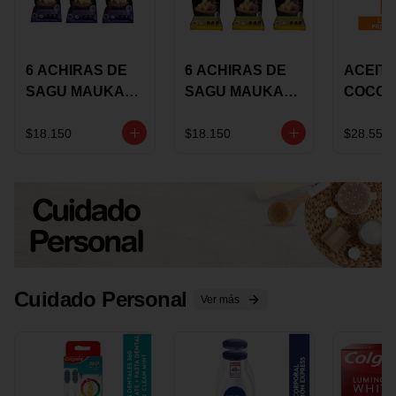
6 ACHIRAS DE
6 ACHIRAS DE
ACEITE
SAGU MAUKA
SAGU MAUKA
COCO
CHIA X 25 GRS
ORIGINAL X 25
KARAV
GRS
150G 
$18.150
$18.150
$28.550
Cuidado Personal
Ver más