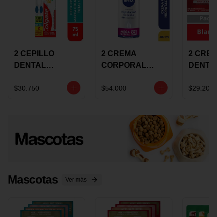
2 CEPILLO
2 CREMA
2 CRE
DENTAL
CORPORAL
DENTA
COLGATE 360
NIVEA
COLGA
+CREMA
EXPRESS
LUMIN
$30.750
$54.000
$29.200
DENTAL TOTAL
HYDRATION
WHITE 
12 75ML
400ML MEGA
ECONO
OFERTA
Mascotas
Ver más