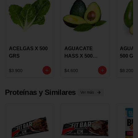
ACELGAS X 500
AGUACATE
AGUAC
GRS
HASS X 500
500 GR
GRS
$3.900
$4.600
$8.200
Proteínas y Similares
Ver más