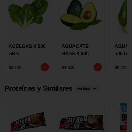
ACELGAS X 500
AGUACATE
AGUAC
GRS
HASS X 500
500 GR
GRS
$3.900
$4.600
$8.200
Proteínas y Similares
Ver más