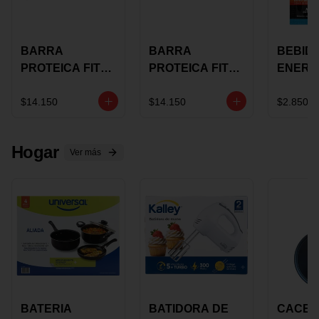
BARRA
BARRA
BEBID
PROTEICA FIT
PROTEICA FIT
ENERG
BAR
BAR COCO X 60
BURN
CHOCOLATE X
GRS
STACK 6
$14.150
$14.150
$2.850
60 GRS
NUTRA
N UVA
Hogar
Ver más
BATERIA
BATIDORA DE
CACER