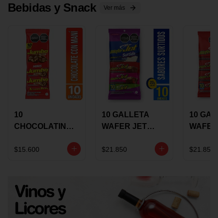
Bebidas y Snack
Ver más
10
10 GALLETA
10 GAL
CHOCOLATINA
WAFER JET
WAFER
JUMBO MANI X
SURTIDA X 22
VAINIL
17 GRS
GRS
GRS
$15.600
$21.850
$21.850
RECUBIERTA
RECUB
CON
CON
CHOCOLATE
CHOCO