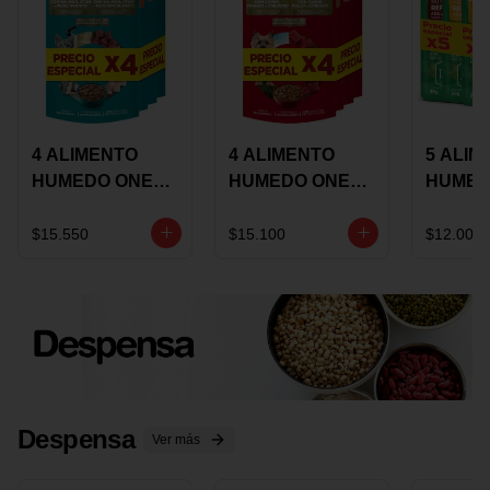
4 ALIMENTO
4 ALIMENTO
5 ALIM
HUMEDO ONE
HUMEDO ONE
HUMED
CAT SURTIDO X
DOT SURTIDO X
CHOW
85 GRS
85 GRS
ADULT
$15.550
$15.100
$12.000
ADULTOS
ADULTOS
SURTID
PRECI
ESPEC
Despensa
Ver más