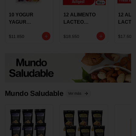
10 YOGUR
12 ALIMENTO
12 ALI
YAGUR
LACTEO
LACTE
COLANTA
CUCHAREABLE
FORTIK
150ML SURTIDO
ALQUERIA
ALQUE
$11.850
$18.550
$17.600
ACTIGEST 100G
CREMO
SURTIDO
95G SU
Mundo Saludable
Ver más