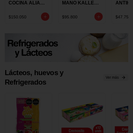
COCINA ALIADA
MANO KALLEY
ANTIH
UNIVERSAL X 4
5
E IMUS
PIEZAS
VELOCIDADES
TAPA 
$150.050
$95.800
$47.750
X 1 UND
12 CM 
Lácteos, huevos y
Ver más
Refrigerados