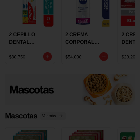
2 CEPILLO
2 CREMA
2 CRE
DENTAL
CORPORAL
DENTA
COLGATE 360
NIVEA
COLGA
+CREMA
EXPRESS
LUMIN
$30.750
$54.000
$29.200
DENTAL TOTAL
HYDRATION
WHITE 
12 75ML
400ML MEGA
ECONO
OFERTA
Mascotas
Ver más