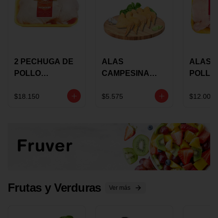
2 PECHUGA DE
ALAS
ALAS 
POLLO
CAMPESINA
POLLO
BUCANERO
CON
PAULA
MARINADA X
COSTILLAR A
MARIN
$18.150
$5.575
$12.000
KILO
GRANEL X LB
KILO
Frutas y Verduras
Ver más