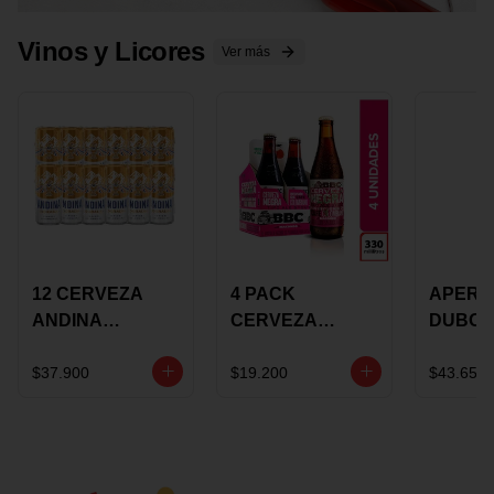
Vinos y Licores
Ver más
12 CERVEZA
4 PACK
APERIT
ANDINA
CERVEZA
DUBON
DORADA 473ML
ROSADA 330ML
375 ML
LATON
ROSE BBC
VINO
$37.900
$19.200
$43.650