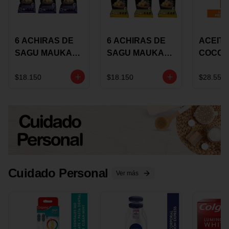
6 ACHIRAS DE
6 ACHIRAS DE
ACEITE
SAGU MAUKA
SAGU MAUKA
COCO
CHIA X 25 GRS
ORIGINAL X 25
KARAV
GRS
150G 
$18.150
$18.150
$28.550
Cuidado Personal
Ver más