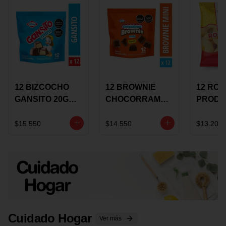
12 BIZCOCHO
12 BROWNIE
12 RO
GANSITO 20G
CHOCORRAMO
PRODU
MINI
AREQUIPE MINI
96 HO
MERMELADA
X 20 GRS
X 15 G
$15.550
$14.550
$13.200
CHOCOLATE
Cuidado Hogar
Ver más