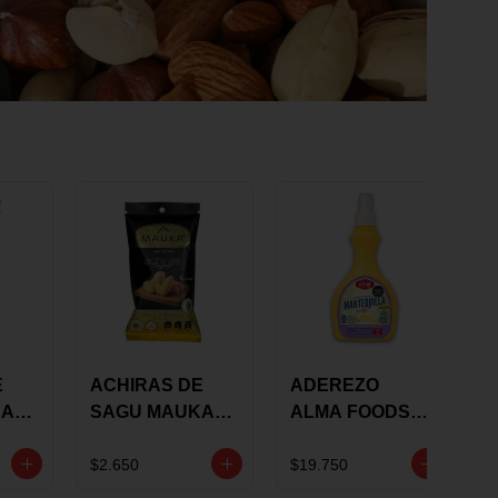
E
ACHIRAS DE
ADEREZO
KA
SAGU MAUKA
ALMA FOODS
RS
ORIGINAL X 25
SABOR A
GRS
MANTEQUILLA
$2.650
$19.750
DE AJO 300GR