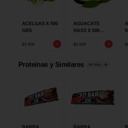
ACELGAS X 500
AGUACATE
A
GRS
HASS X 500
5
GRS
$3.900
$4.600
$
Proteínas y Similares
Ver más
BARRA
BARRA
B