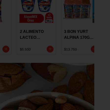
2 ALIMENTO
3 BON YURT
LACTEO
ALPINA 170G
ALQUEMIX
MULTISABOR
0G
ALQUERIA CON
$5.500
$13.750
OREO 100G 10 %
DCTO