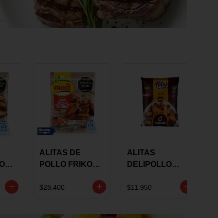
ALITAS DE
ALITAS
KO
POLLO FRIKO
DELIPOLLO
S
MARINADAS
BBQ SWEET X
GRS
PICANTES X 900
600 GRS
$28.400
$11.950
GRS