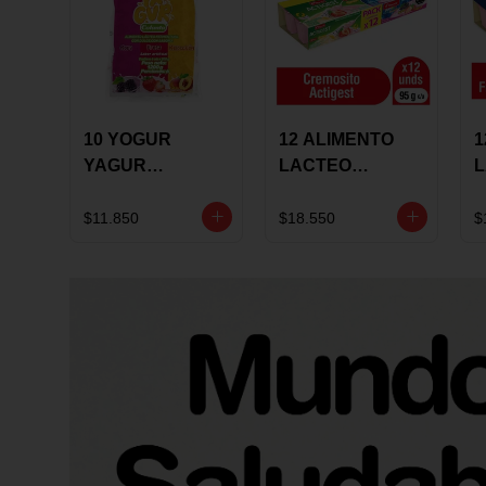
10 YOGUR
12 ALIMENTO
1
YAGUR
LACTEO
COLANTA
CUCHAREABLE
F
150ML SURTIDO
ALQUERIA
A
$11.850
$18.550
$
ACTIGEST 100G
C
SURTIDO
9