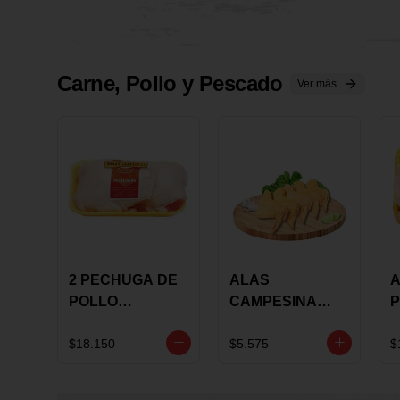
Carne, Pollo y Pescado
Ver más
2 PECHUGA DE
ALAS
A
POLLO
CAMPESINA
P
BUCANERO
CON
P
MARINADA X
COSTILLAR A
M
$18.150
$5.575
$
KILO
GRANEL X LB
K