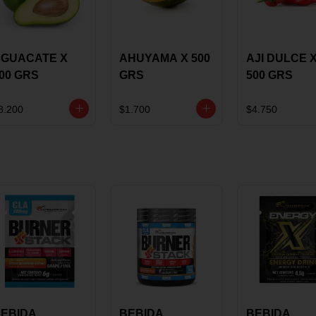
GUACATE X
AHUYAMA X 500
AJI DULCE 
00 GRS
GRS
500 GRS
8.200
$1.700
$4.750
EBIDA
BEBIDA
BEBIDA