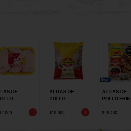
LAS DE
ALITAS DE
ALITAS DE
OLLO
POLLO
POLLO FRI
AULANDIA
BUCANERO
MARINADA
ARINADAS X
MARINADAS X
BBQ X 900 
12.000
$19.000
$28.400
ILO
1300 GRS
BOLSA