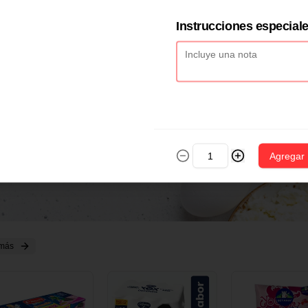
2 CM X 1 UND
14 CM X 1 UND
18 CM X 1 U
Instrucciones especial
Agregar
 más