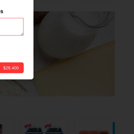
ND
12 CM X 1 UND
es
$28.400