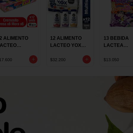
2 ALIMENTO
12 ALIMENTO
13 BEBIDA
LACTEO
LACTEO YOX
LACTEA
ORTIKIDS
DEFENSIS
YOGUIX
LQUERIA
ALPINA 100G
BETANIA 20
17.600
$32.200
$13.050
REMOSINO
MULTISABOR
SURTIDA
5G SURTIDO