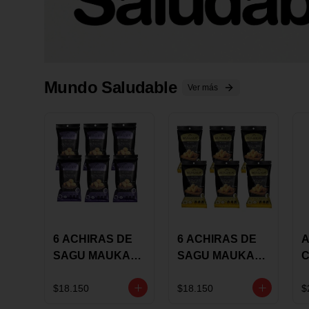
Mundo Saludable
Ver más
6 ACHIRAS DE
6 ACHIRAS DE
A
SAGU MAUKA
SAGU MAUKA
CHIA X 25 GRS
ORIGINAL X 25
GRS
1
$18.150
$18.150
$