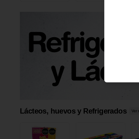
X 1 UND
1
Lácteos, huevos y Refrigerados
Ver