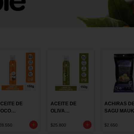
CEITE DE
ACEITE DE
ACHIRAS D
COCO
OLIVA
SAGU MAU
KARAVANSAY
KARAVANSAY
CHIA X 25 G
50G SPRAY
SPRAY 150G
28.550
$25.800
$2.650
EXTRA VIRGEN