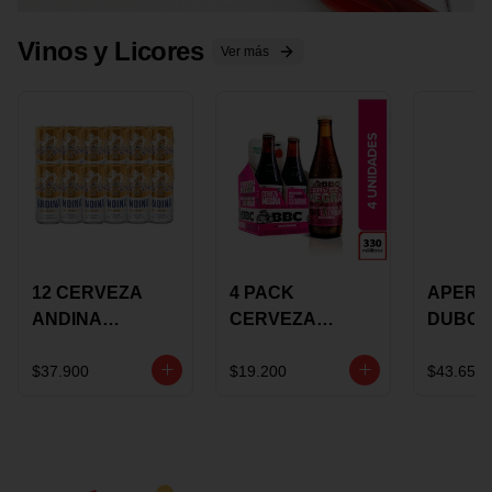
Vinos y Licores
Ver más
12 CERVEZA
4 PACK
APERIT
ANDINA
CERVEZA
DUBON
DORADA 473ML
ROSADA 330ML
375 ML
LATON
ROSE BBC
VINO
$37.900
$19.200
$43.650