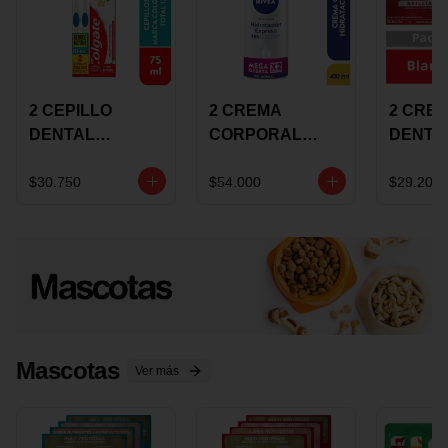
2 CEPILLO
2 CREMA
2 CRE
DENTAL
CORPORAL
DENTA
COLGATE 360
NIVEA
COLGA
+CREMA
EXPRESS
LUMIN
$30.750
$54.000
$29.200
DENTAL TOTAL
HYDRATION
WHITE 
12 75ML
400ML MEGA
ECONO
OFERTA
Mascotas
Ver más