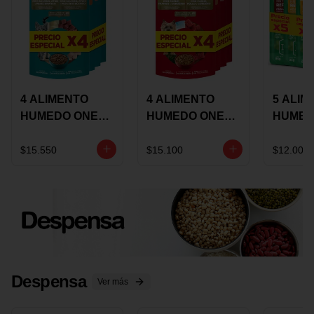
4 ALIMENTO
4 ALIMENTO
5 ALIM
HUMEDO ONE
HUMEDO ONE
HUMED
CAT SURTIDO X
DOT SURTIDO X
CHOW
85 GRS
85 GRS
ADULT
$15.550
$15.100
$12.000
ADULTOS
ADULTOS
SURTID
PRECI
ESPEC
Despensa
Ver más