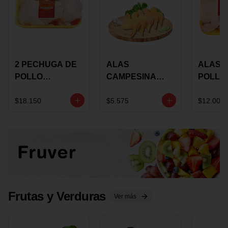
2 PECHUGA DE
ALAS
ALAS 
POLLO
CAMPESINA
POLLO
BUCANERO
CON
PAULA
MARINADA X
COSTILLAR A
MARIN
$18.150
$5.575
$12.000
KILO
GRANEL X LB
KILO
Frutas y Verduras
Ver más