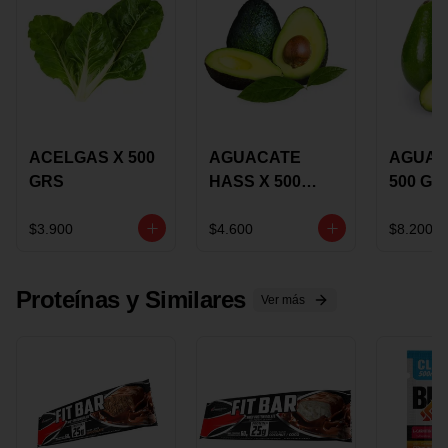
ACELGAS X 500
AGUACATE
AGUAC
GRS
HASS X 500
500 GR
GRS
$3.900
$4.600
$8.200
Proteínas y Similares
Ver más