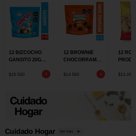
12 BIZCOCHO
12 BROWNIE
12 RO
GANSITO 20G
CHOCORRAMO
PRODU
MINI
AREQUIPE MINI
96 HO
MERMELADA
X 20 GRS
X 15 G
$15.550
$14.550
$13.200
CHOCOLATE
Cuidado Hogar
Ver más