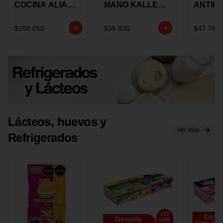
COCINA ALIADA
MANO KALLEY
ANTIH
UNIVERSAL X 4
5
E IMUS
PIEZAS
VELOCIDADES
TAPA 
$150.050
$95.800
$47.750
X 1 UND
12 CM 
Lácteos, huevos y
Ver más
Refrigerados