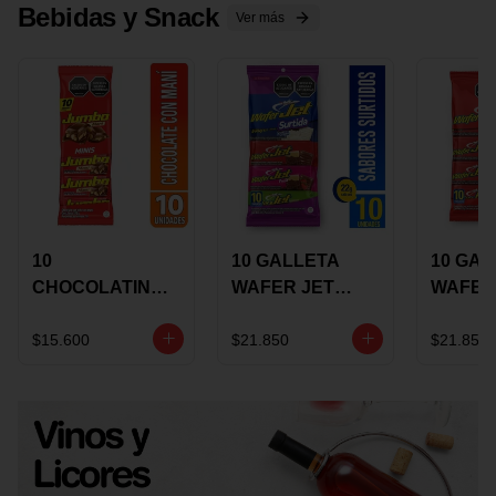
Bebidas y Snack
Ver más
10
10 GALLETA
10 GAL
CHOCOLATINA
WAFER JET
WAFER
JUMBO MANI X
SURTIDA X 22
VAINIL
17 GRS
GRS
GRS
$15.600
$21.850
$21.850
RECUBIERTA
RECUB
CON
CON
CHOCOLATE
CHOCO