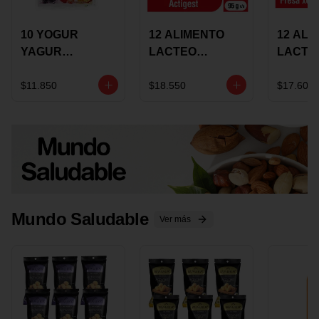
10 YOGUR
12 ALIMENTO
12 ALI
YAGUR
LACTEO
LACTE
COLANTA
CUCHAREABLE
FORTIK
150ML SURTIDO
ALQUERIA
ALQUE
$11.850
$18.550
$17.600
ACTIGEST 100G
CREMO
SURTIDO
95G SU
Mundo Saludable
Ver más