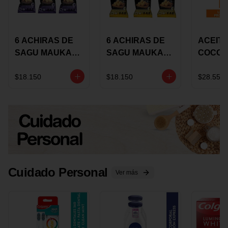
6 ACHIRAS DE
6 ACHIRAS DE
ACEITE
SAGU MAUKA
SAGU MAUKA
COCO
CHIA X 25 GRS
ORIGINAL X 25
KARAV
GRS
150G 
$18.150
$18.150
$28.550
Cuidado Personal
Ver más