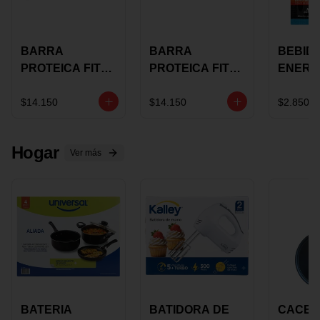
BARRA
BARRA
BEBID
PROTEICA FIT
PROTEICA FIT
ENERG
BAR
BAR COCO X 60
BURN
CHOCOLATE X
GRS
STACK 6
$14.150
$14.150
$2.850
60 GRS
NUTRA
N UVA
Hogar
Ver más
BATERIA
BATIDORA DE
CACER