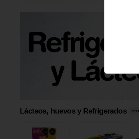
X 1 UND
1
Lácteos, huevos y Refrigerados
Ver