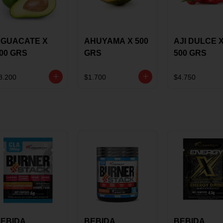
GUACATE X
AHUYAMA X 500
AJI DULCE 
00 GRS
GRS
500 GRS
8.200
$1.700
$4.750
EBIDA
BEBIDA
BEBIDA