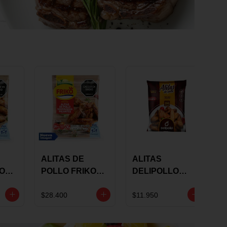
ALITAS DE
ALITAS
KO
POLLO FRIKO
DELIPOLLO
S
MARINADAS
BBQ SWEET X
GRS
PICANTES X 900
600 GRS
$28.400
$11.950
GRS