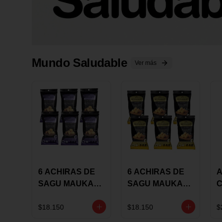
Mundo Saludable
Ver más
6 ACHIRAS DE
6 ACHIRAS DE
A
SAGU MAUKA
SAGU MAUKA
CHIA X 25 GRS
ORIGINAL X 25
GRS
1
$18.150
$18.150
$