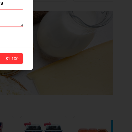
ND
12 CM X 1 UND
es
$1.100