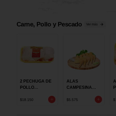
Carne, Pollo y Pescado
Ver más
2 PECHUGA DE
ALAS
A
POLLO
CAMPESINA
P
BUCANERO
CON
P
MARINADA X
COSTILLAR A
M
$18.150
$5.575
$
KILO
GRANEL X LB
K