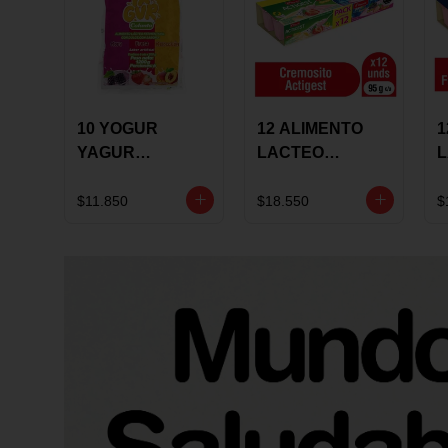
10 YOGUR
12 ALIMENTO
1
YAGUR
LACTEO
COLANTA
CUCHAREABLE
F
150ML SURTIDO
ALQUERIA
A
$11.850
$18.550
$
ACTIGEST 100G
C
SURTIDO
9