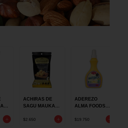
E
ACHIRAS DE
ADEREZO
KA
SAGU MAUKA
ALMA FOODS
RS
ORIGINAL X 25
SABOR A
GRS
MANTEQUILLA
$2.650
$19.750
DE AJO 300GR