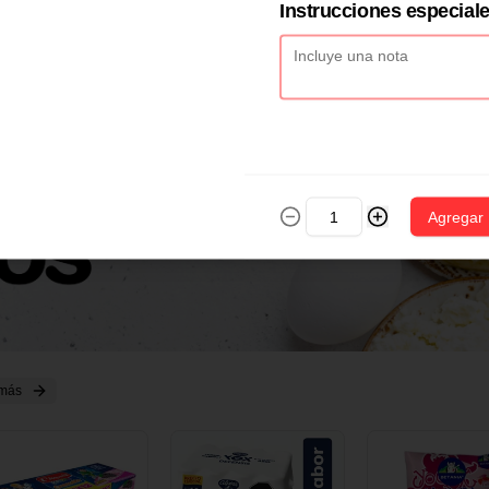
2 CM X 1 UND
14 CM X 1 UND
18 CM X 1 U
Instrucciones especial
Agregar
 más