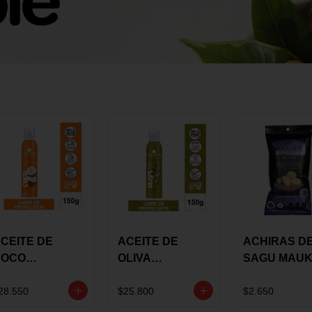
CEITE DE
ACEITE DE
ACHIRAS D
COCO
OLIVA
SAGU MAU
KARAVANSAY
KARAVANSAY
CHIA X 25 G
50G SPRAY
SPRAY 150G
28.550
$25.800
$2.650
EXTRA VIRGEN