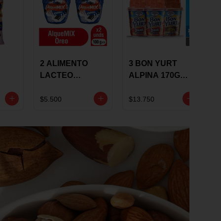
2 ALIMENTO
3 BON YURT
LACTEO
ALPINA 170G
ALQUEMIX
MULTISABOR
0G
ALQUERIA CON
$5.500
$13.750
OREO 100G 10 %
DCTO