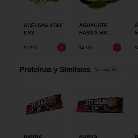
ACELGAS X 500
AGUACATE
A
GRS
HASS X 500
5
GRS
$3.900
$4.600
$
Proteínas y Similares
Ver más
BARRA
BARRA
B