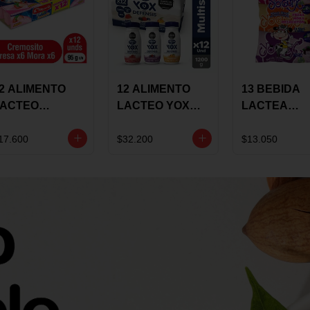
2 ALIMENTO
12 ALIMENTO
13 BEBIDA
LACTEO
LACTEO YOX
LACTEA
ORTIKIDS
DEFENSIS
YOGUIX
LQUERIA
ALPINA 100G
BETANIA 20
17.600
$32.200
$13.050
REMOSINO
MULTISABOR
SURTIDA
5G SURTIDO