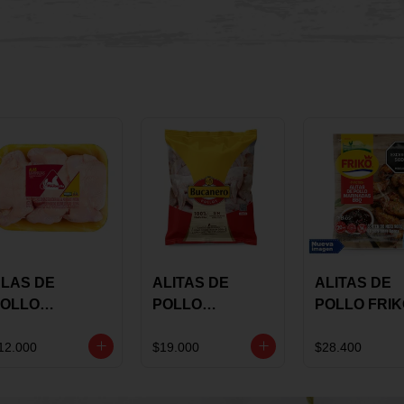
LAS DE
ALITAS DE
ALITAS DE
OLLO
POLLO
POLLO FRI
AULANDIA
BUCANERO
MARINADA
ARINADAS X
MARINADAS X
BBQ X 900 
12.000
$19.000
$28.400
ILO
1300 GRS
BOLSA