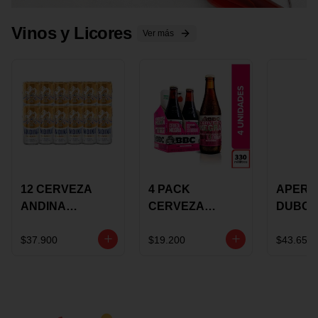
Vinos y Licores
Ver más
12 CERVEZA
4 PACK
APERIT
ANDINA
CERVEZA
DUBON
DORADA 473ML
ROSADA 330ML
375 ML
LATON
ROSE BBC
VINO
$37.900
$19.200
$43.650