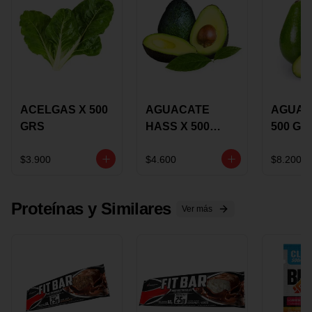
ACELGAS X 500
AGUACATE
AGUAC
GRS
HASS X 500
500 GR
GRS
$3.900
$4.600
$8.200
Proteínas y Similares
Ver más