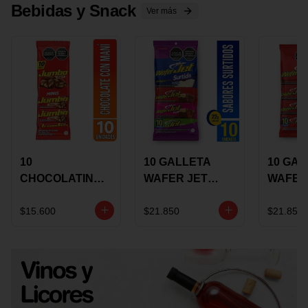
Bebidas y Snack
Ver más
10
10 GALLETA
10 GAL
CHOCOLATINA
WAFER JET
WAFER
JUMBO MANI X
SURTIDA X 22
VAINIL
17 GRS
GRS
GRS
$15.600
$21.850
$21.850
RECUBIERTA
RECUB
CON
CON
CHOCOLATE
CHOCO