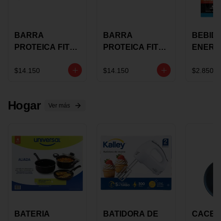
BARRA
BARRA
BEBID
PROTEICA FIT
PROTEICA FIT
ENERG
BAR
BAR COCO X 60
BURN
CHOCOLATE X
GRS
STACK 6
$14.150
$14.150
$2.850
60 GRS
NUTRA
N UVA
Hogar
Ver más
BATERIA
BATIDORA DE
CACER