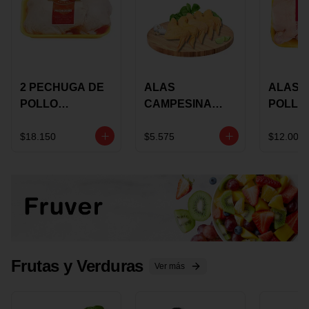
2 PECHUGA DE
ALAS
ALAS 
POLLO
CAMPESINA
POLLO
BUCANERO
CON
PAULA
MARINADA X
COSTILLAR A
MARIN
$18.150
$5.575
$12.000
KILO
GRANEL X LB
KILO
Frutas y Verduras
Ver más