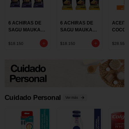
6 ACHIRAS DE
6 ACHIRAS DE
ACEITE
SAGU MAUKA
SAGU MAUKA
COCO
CHIA X 25 GRS
ORIGINAL X 25
KARAV
GRS
150G 
$18.150
$18.150
$28.550
Cuidado Personal
Ver más