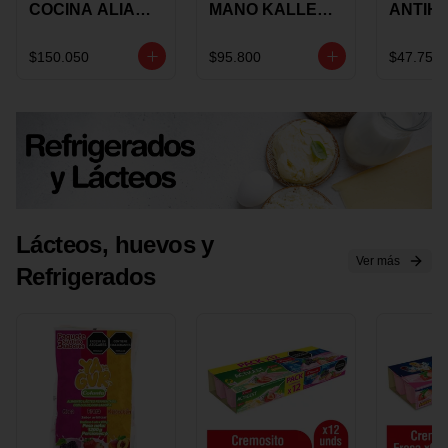
COCINA ALIADA
MANO KALLEY
ANTIH
UNIVERSAL X 4
5
E IMUS
PIEZAS
VELOCIDADES
TAPA 
$150.050
$95.800
$47.750
X 1 UND
12 CM 
Lácteos, huevos y
Ver más
Refrigerados