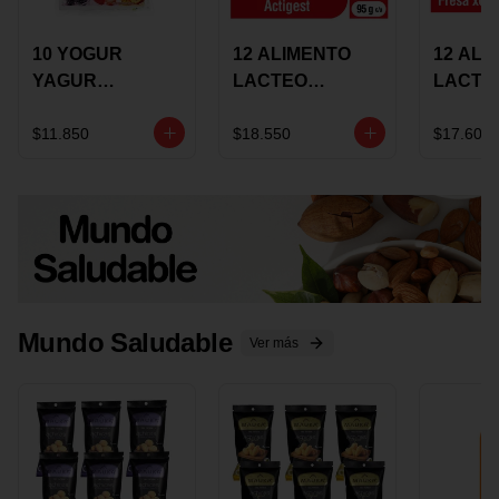
10 YOGUR
12 ALIMENTO
12 ALI
YAGUR
LACTEO
LACTE
COLANTA
CUCHAREABLE
FORTIK
150ML SURTIDO
ALQUERIA
ALQUE
$11.850
$18.550
$17.600
ACTIGEST 100G
CREMO
SURTIDO
95G SU
Mundo Saludable
Ver más