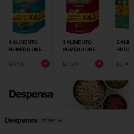
4 ALIMENTO
4 ALIMENTO
5 ALIM
HUMEDO ONE
HUMEDO ONE
HUMED
CAT SURTIDO X
DOT SURTIDO X
CHOW
85 GRS
85 GRS
ADULT
$15.550
$15.100
$12.000
ADULTOS
ADULTOS
SURTID
PRECI
ESPEC
Despensa
Ver más