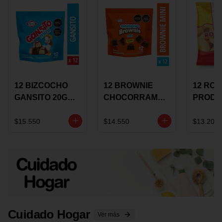
12 BIZCOCHO
12 BROWNIE
12 RO
GANSITO 20G
CHOCORRAMO
PRODU
MINI
AREQUIPE MINI
96 HO
MERMELADA
X 20 GRS
X 15 G
$15.550
$14.550
$13.200
CHOCOLATE
Cuidado Hogar
Ver más