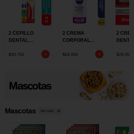
2 CEPILLO
2 CREMA
2 CRE
DENTAL
CORPORAL
DENTA
COLGATE 360
NIVEA
COLGA
+CREMA
EXPRESS
LUMIN
$30.750
$54.000
$29.200
DENTAL TOTAL
HYDRATION
WHITE 
12 75ML
400ML MEGA
ECONO
OFERTA
Mascotas
Ver más