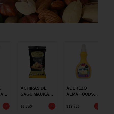
E
ACHIRAS DE
ADEREZO
KA
SAGU MAUKA
ALMA FOODS
RS
ORIGINAL X 25
SABOR A
GRS
MANTEQUILLA
$2.650
$19.750
DE AJO 300GR