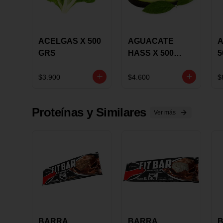
ACELGAS X 500
AGUACATE
A
GRS
HASS X 500
5
GRS
$3.900
$4.600
$
Proteínas y Similares
Ver más
BARRA
BARRA
B