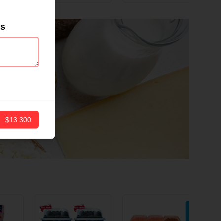
ND
12 CM X 1 UND
es
$13.300