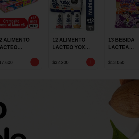
2 ALIMENTO
12 ALIMENTO
13 BEBIDA
LACTEO
LACTEO YOX
LACTEA
ORTIKIDS
DEFENSIS
YOGUIX
LQUERIA
ALPINA 100G
BETANIA 20
17.600
$32.200
$13.050
REMOSINO
MULTISABOR
SURTIDA
5G SURTIDO