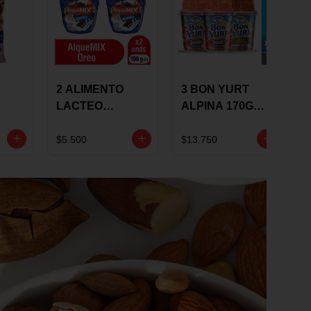
2 ALIMENTO
3 BON YURT
LACTEO
ALPINA 170G
ALQUEMIX
MULTISABOR
0G
ALQUERIA CON
$5.500
$13.750
OREO 100G 10 %
DCTO