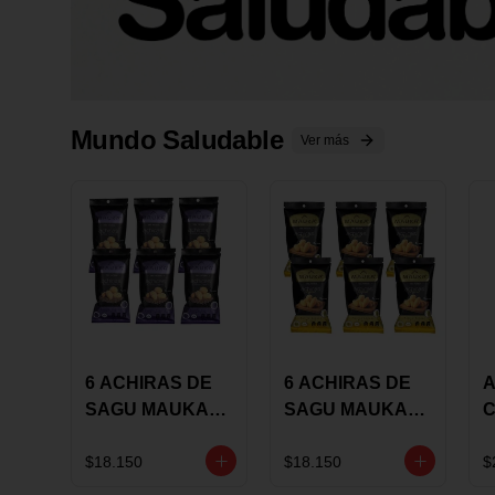
Mundo Saludable
Ver más
6 ACHIRAS DE
6 ACHIRAS DE
A
SAGU MAUKA
SAGU MAUKA
CHIA X 25 GRS
ORIGINAL X 25
GRS
1
$18.150
$18.150
$