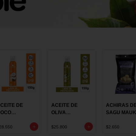
CEITE DE
ACEITE DE
ACHIRAS D
COCO
OLIVA
SAGU MAU
KARAVANSAY
KARAVANSAY
CHIA X 25 G
50G SPRAY
SPRAY 150G
28.550
$25.800
$2.650
EXTRA VIRGEN