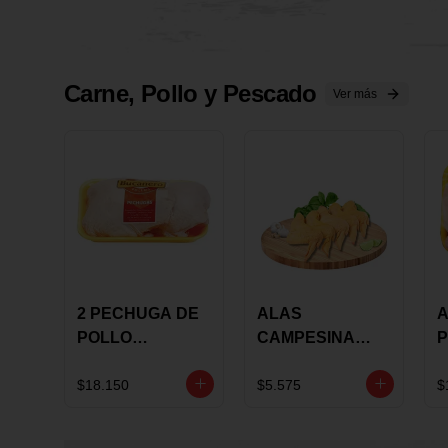
Carne, Pollo y Pescado
Ver más
2 PECHUGA DE
ALAS
A
POLLO
CAMPESINA
P
BUCANERO
CON
P
MARINADA X
COSTILLAR A
M
$18.150
$5.575
$
KILO
GRANEL X LB
K