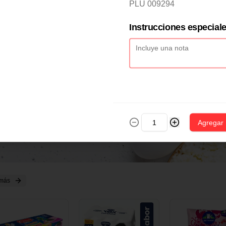
2 CM X 1 UND
14 CM X 1 UND
18 CM X 1 U
PLU 009294
Instrucciones especial
Agregar
 más