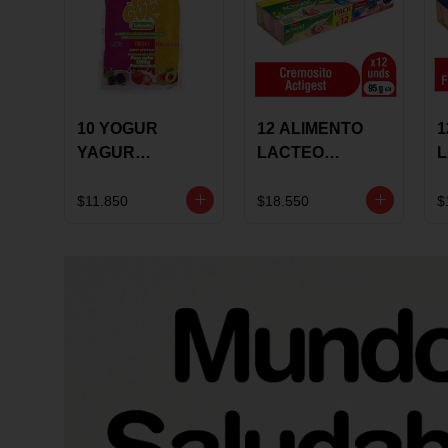
10 YOGUR
12 ALIMENTO
1
YAGUR
LACTEO
COLANTA
CUCHAREABLE
F
150ML SURTIDO
ALQUERIA
A
$11.850
$18.550
$
ACTIGEST 100G
C
SURTIDO
9