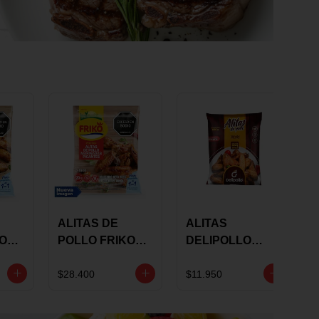
ALITAS DE
ALITAS
KO
POLLO FRIKO
DELIPOLLO
S
MARINADAS
BBQ SWEET X
GRS
PICANTES X 900
600 GRS
$28.400
$11.950
GRS