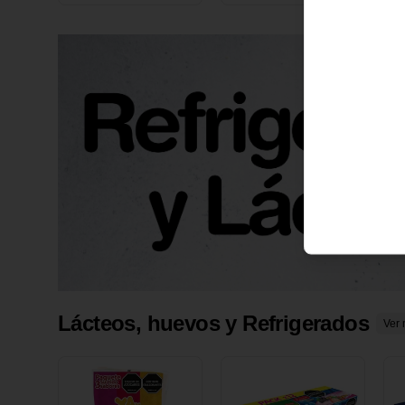
X 1 UND
1
Lácteos, huevos y Refrigerados
Ver