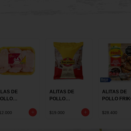
LAS DE
ALITAS DE
ALITAS DE
OLLO
POLLO
POLLO FRI
AULANDIA
BUCANERO
MARINADA
ARINADAS X
MARINADAS X
BBQ X 900 
12.000
$19.000
$28.400
ILO
1300 GRS
BOLSA