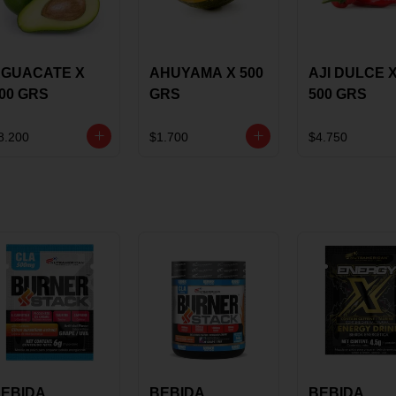
GUACATE X
AHUYAMA X 500
AJI DULCE 
00 GRS
GRS
500 GRS
8.200
$1.700
$4.750
EBIDA
BEBIDA
BEBIDA